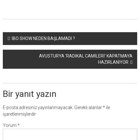
Yazı
İBO SHOW NEDEN BAŞLAMADI ?
dolaşımı
AVUSTURYA ‘RADİKAL CAMİLERİ’ KAPATMAYA
HAZIRLANIYOR
Bir yanıt yazın
E-posta adresiniz yayınlanmayacak.
Gerekli alanlar
*
ile
işaretlenmişlerdir
Yorum
*