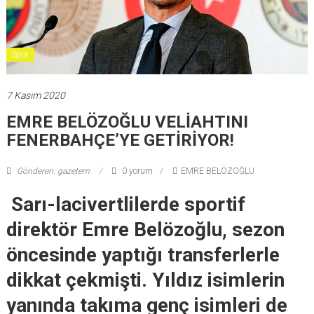
Spor
7 Kasım 2020
EMRE BELÖZOĞLU VELİAHTINI
FENERBAHÇE’YE GETİRİYOR!
Gönderen: gazetem
0 yorum
EMRE BELÖZOĞLU
Sarı-lacivertlilerde sportif
direktör Emre Belözoğlu, sezon
öncesinde yaptığı transferlerle
dikkat çekmişti. Yıldız isimlerin
yanında takıma genç isimleri de