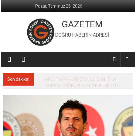
İçeriğe
Pazar, Temmuz 26, 2026
geç
GAZETEM
DOĞRU HABERİN ADRESİ
Son dakika:
MACİT KARAAHMETOĞLU’DAN ‘SILA
YOLU’NDAKİ ’BÜYÜKELÇİLERE MEKTUP