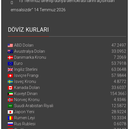
“15 Temmuz direnişi dünya demokrasi tarihi açısından
emsalsizdir”
14 Temmuz 2026
DÖVİZ KURLARI
ABD Doları
47.2497
Avustralya Doları
33.0952
Danimarka Kronu
7.2069
Euro
53.7918
İngiliz Sterlini
63.0648
İsviçre Frangı
57.9844
İsveç Kronu
4.8772
Kanada Doları
33.6037
Kuveyt Dinarı
154.3667
Norveç Kronu
4.9346
Suudi Arabistan Riyali
12.5872
Japon Yeni
28.9224
Rumen Leyi
10.3334
Rus Rublesi
0.6078