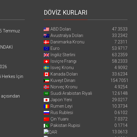
DÖVİZ KURLARI
ABD Doları
47.3533
5 Temmuz
Avustralya Doları
33.2342
Danimarka Kronu
7.2311
’NDAKİ
Euro
53.9717
İngiliz Sterlini
63.2359
İsviçre Frangı
58.2333
026
İsveç Kronu
4.9092
Kanada Doları
33.6234
i Herkes İçin
Kuveyt Dinarı
154.7051
Norveç Kronu
4.9254
Suudi Arabistan Riyali
12.6148
i açısından
Japon Yeni
29.0217
Rumen Leyi
10.3734
Rus Rublesi
0.6102
Çin Yuanı
7.0372
Pakistan Rupisi
0.1714
13.0613