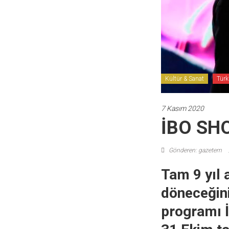
Kültür & Sanat
Türk
7 Kasım 2020
İBO SH
Gönderen: gazetem
Tam 9 yıl 
döneceğini
programı İ