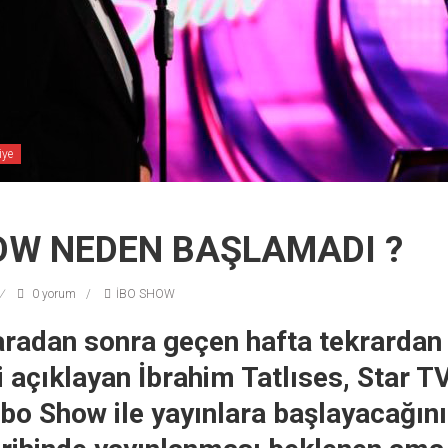
iye
OW NEDEN BAŞLAMADI ?
0 yorum
İBO SHOW
aradan sonra geçen hafta tekrardan
 açıklayan İbrahim Tatlıses, Star TV
bo Show ile yayınlara başlayacağını