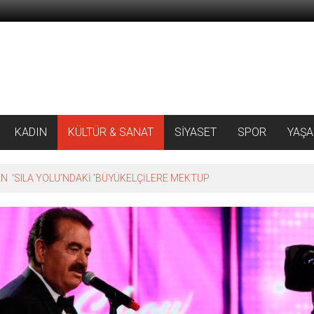
KADIN
KÜLTÜR & SANAT
SİYASET
SPOR
YAŞ
 ‘SILA YOLU’NDAKİ ’BÜYÜKELÇİLERE MEKTUP