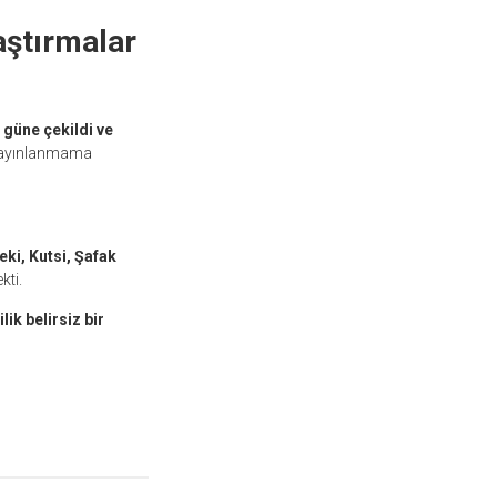
aştırmalar
güne çekildi ve
 yayınlanmama
eki, Kutsi, Şafak
ti.
k belirsiz bir