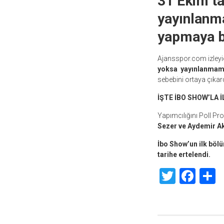
31 Ekim t
yayınlanma
yapmaya ba
Ajansspor.com izleyic
yoksa yayınlanmama
sebebini ortaya çıkard
İŞTE İBO SHOW’LA İ
Yapımcılığını Poll Pr
Sezer ve Aydemir A
İbo Show’un ilk böl
tarihe ertelendi.
Twitte
Fac
S