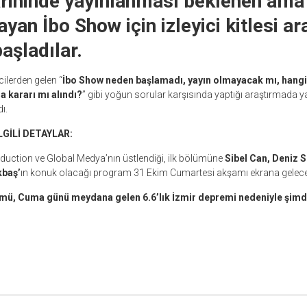
arihinde yayınlanması beklenen ama
yan İbo Show için izleyici kitlesi ar
şladılar.
ilerden gelen “
İbo Show neden başlamadı, yayın olmayacak mı, hangi 
 kararı mı alındı?
” gibi yoğun sorular karşısında yaptığı araştırmada
ı.
LGİLİ DETAYLAR:
oduction ve Global Medya’nın üstlendiği, ilk bölümüne
Sibel Can, Deniz S
kbaş’
ın konuk olacağı program 31 Ekim Cumartesi akşamı ekrana gelecek
ümü, Cuma günü meydana gelen 6.6’lık İzmir depremi nedeniyle şimdili
r
ebook
hare