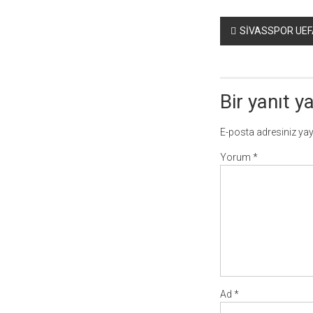
Yazı
SİVASSPOR UEFA
dolaşımı
Bir yanıt y
E-posta adresiniz ya
Yorum
*
Ad
*