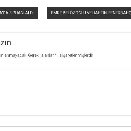
’DA 3 PUANI ALDI
EMRE BELÖZOĞLU VELİAHTINI FENERBAHÇE
azın
yınlanmayacak.
Gerekli alanlar
*
ile işaretlenmişlerdir