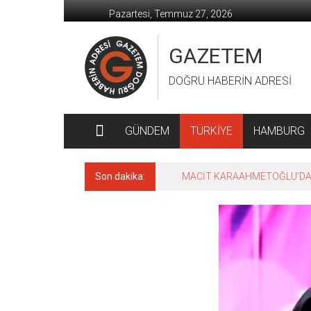
İçeriğe
Pazartesi, Temmuz 27, 2026
geç
GAZETEM
DOĞRU HABERİN ADRESİ
GÜNDEM
TÜRKİYE
HAMBURG
Son dakika:
MACİT KARAAHMETOĞLU’DAN