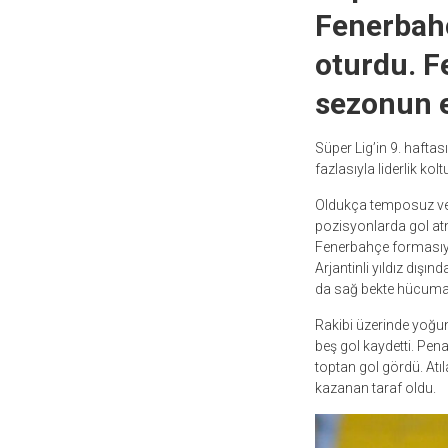
Fenerbahç
oturdu. 
sezonun en
Süper Lig’in 9. haft
fazlasıyla liderlik 
Oldukça temposuz ve
pozisyonlarda gol atm
Fenerbahçe formasıyla 
Arjantinli yıldız dışı
da sağ bekte hücuma y
Rakibi üzerinde yoğu
beş gol kaydetti. Pena
toptan gol gördü. Atı
kazanan taraf oldu.