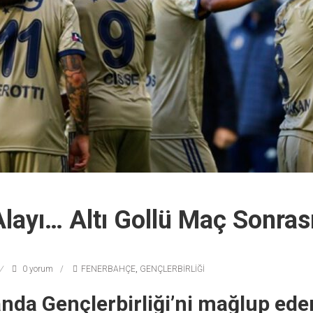
Alayı… Altı Gollü Maç Sonras
0 yorum
FENERBAHÇE
,
GENÇLERBİRLİĞİ
da Gençlerbirliği’ni mağlup ede