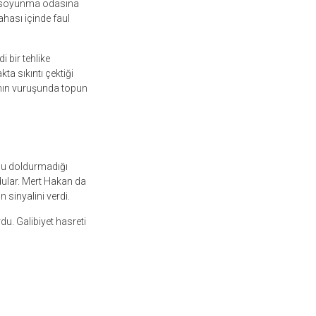
in soyunma odasına
ahası içinde faul
 bir tehlike
 sıkıntı çektiği
a’nın vuruşunda topun
unu doldurmadığı
ular. Mert Hakan da
 sinyalini verdi.
du. Galibiyet hasreti