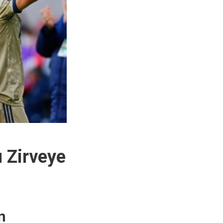
ı Zirveye
n