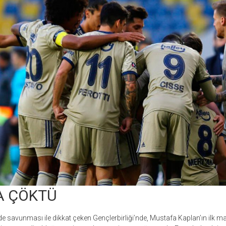
 ÇÖKTÜ
savunması ile dikkat çeken Gençlerbirliği’nde, Mustafa Kaplan’ın ilk ma