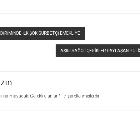
DİRİMİNDE İLK ŞOK GURBETÇİ EMEKLİYE
AŞIRI SAĞCI İÇERİKLER PAYLAŞAN POL
azın
yınlanmayacak.
Gerekli alanlar
*
ile işaretlenmişlerdir