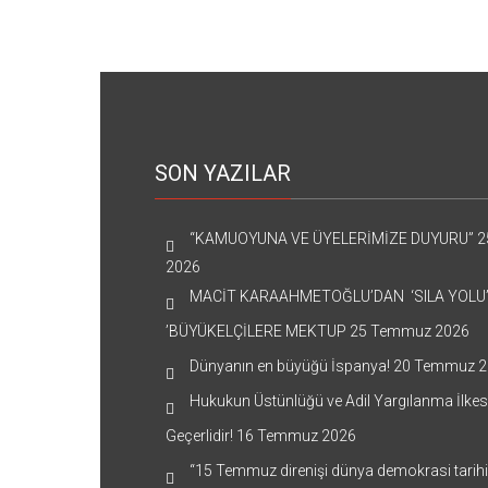
SON YAZILAR
“KAMUOYUNA VE ÜYELERİMİZE DUYURU”
2
2026
MACİT KARAAHMETOĞLU’DAN ‘SILA YOLU
’BÜYÜKELÇİLERE MEKTUP
25 Temmuz 2026
Dünyanın en büyüğü İspanya!
20 Temmuz 2
Hukukun Üstünlüğü ve Adil Yargılanma İlkes
Geçerlidir!
16 Temmuz 2026
“15 Temmuz direnişi dünya demokrasi tarih