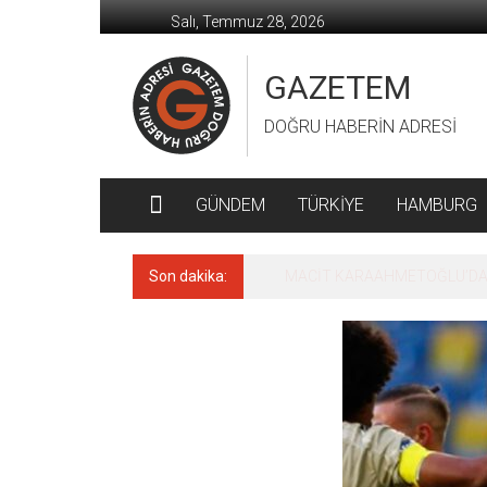
İçeriğe
Salı, Temmuz 28, 2026
geç
GAZETEM
DOĞRU HABERİN ADRESİ
GÜNDEM
TÜRKİYE
HAMBURG
Son dakika:
MACİT KARAAHMETOĞLU’DAN