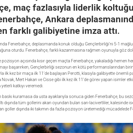
e, maç fazlasıyla liderlik koltuğ
Fenerbahçe, Ankara deplasmanın
 farklı galibiyetine imza attı.
asında Fenerbahçe, deplasmanda konuk olduğu Gençlerbirliği’ni 5-1 mağl
koltuğuna oturdu. Fenerbahçe, farklı kazanmasına rağmen oyunuyla göz do
 pozisyon açısında kısır geçen maçta Fenerbahçe, yakaladığı hemen h
ayı başarırken, Gençlerbirliği sezonun en kötü performanslarından birin
ilk kez bir maça ilk 11’de başlayan Perotti, klasıyla galibiyette önemli p
nda Novak, Mert Hakan ve Cisse gibi ilk kez ilk 11’de görev yapan isimler e
eterli katkıyı veremedi.
n baskı kuramasa da usta ayaklarıyla sonuca giden Fenerbahçe, bu sezon
ltı dışında tüm gollerini akan oyundan bulan sarı-lacivertliler, kalesinde is
lan goller dışında iki takımın da fazla pozisyon üretemediği mücadelede F