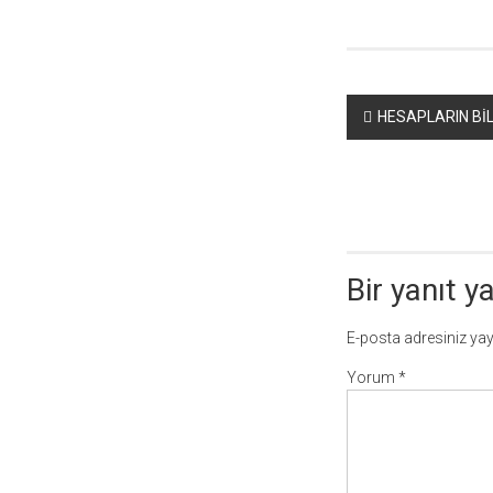
Yazı
HESAPLARIN BİL
dolaşımı
Bir yanıt y
E-posta adresiniz ya
Yorum
*