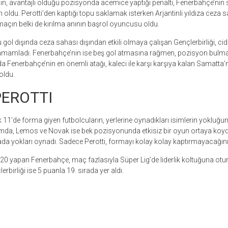
im’in, avantajlı olduğu pozisyonda acemice yaptığı penaltı, Fenerbahçe’n
oldu. Perotti’den kaptığı topu saklamak isterken Arjantinli yıldıza ceza s
maçın belki de kırılma anının başrol oyuncusu oldu.
ol dışında ceza sahası dışından etkili olmaya çalışan Gençlerbirliği, ciddi
amladı. Fenerbahçe’nin ise beş gol atmasına rağmen, pozisyon bulmakta
nda Fenerbahçe’nin en önemli atağı, kaleci ile karşı karşıya kalan Samatt
oldu.
PEROTTI
11’de forma giyen futbolcuların, yerlerine oynadıkları isimlerin yokluğ
mda, Lemos ve Novak ise bek pozisyonunda etkisiz bir oyun ortaya koyd
hada yokları oynadı. Sadece Perotti, formayı kolay kolay kaptırmayacağının
 20 yapan Fenerbahçe, maç fazlasıyla Süper Lig’de liderlik koltuğuna otur
birliği ise 5 puanla 19. sırada yer aldı.
r
ebook
hare