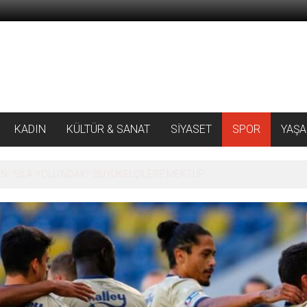
KADIN
KÜLTÜR & SANAT
SİYASET
SPOR
YAŞ
 ‘SILA YOLU’NDAKİ ’BÜYÜKELÇİLERE MEKTUP