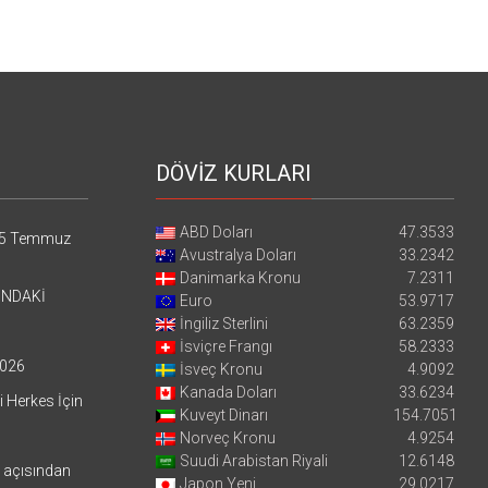
DÖVİZ KURLARI
ABD Doları
47.3533
5 Temmuz
Avustralya Doları
33.2342
Danimarka Kronu
7.2311
’NDAKİ
Euro
53.9717
İngiliz Sterlini
63.2359
İsviçre Frangı
58.2333
026
İsveç Kronu
4.9092
Kanada Doları
33.6234
i Herkes İçin
Kuveyt Dinarı
154.7051
Norveç Kronu
4.9254
Suudi Arabistan Riyali
12.6148
i açısından
Japon Yeni
29.0217