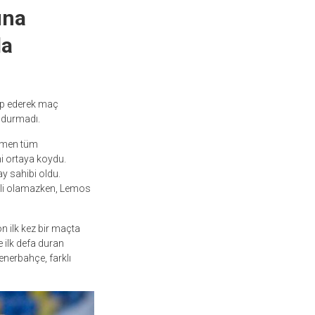
una
da
up ederek maç
ldurmadı.
emen tüm
i ortaya koydu.
ay sahibi oldu.
tkili olamazken, Lemos
 ilk kez bir maçta
e ilk defa duran
enerbahçe, farklı