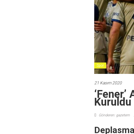
Spor
21 Kasım 2020
‘Fener’ 
Kuruldu
Gönderen: gazetem
Deplasman