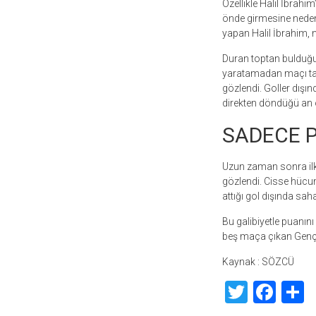
Özellikle Halil İbrah
önde girmesine neden 
yapan Halil İbrahim, 
Duran toptan bulduğu g
yaratamadan maçı tam
gözlendi. Goller dışı
direkten döndüğü an 
SADECE 
Uzun zaman sonra ilk 
gözlendi. Cisse hücu
attığı gol dışında sa
Bu galibiyetle puanını
beş maça çıkan Gençler
Kaynak : SÖZCÜ
Twitte
Fac
S