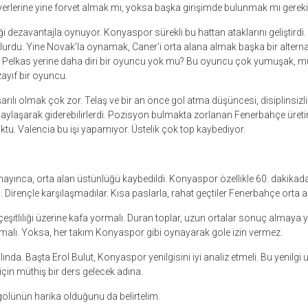
 yerlerine yine forvet almak mı, yoksa başka girişimde bulunmak mı gereki
i dezavantajla oynuyor. Konyaspor sürekli bu hattan ataklarını geliştirdi.
urdu. Yine Novak’la oynamak, Caner’i orta alana almak başka bir alternat
, Pelkas yerine daha diri bir oyuncu yok mu? Bu oyuncu çok yumuşak, 
zayıf bir oyuncu.
ılı olmak çok zor. Telaş ve bir an önce gol atma düşüncesi, disiplinsizli
 paylaşarak giderebilirlerdi. Pozisyon bulmakta zorlanan Fenerbahçe üreti
ktu. Valencia bu işi yapamıyor. Üstelik çok top kaybediyor.
yınca, orta alan üstünlüğü kaybedildi. Konyaspor özellikle 60. dakika
. Dirençle karşılaşmadılar. Kısa paslarla, rahat geçtiler Fenerbahçe orta al
k çeşitliliği üzerine kafa yormalı. Duran toplar, uzun ortalar sonuç almaya 
malı. Yoksa, her takım Konyaspor gibi oynayarak gole izin vermez.
lında. Başta Erol Bulut, Konyaspor yenilgisini iyi analiz etmeli. Bu yenilgi
 için müthiş bir ders gelecek adına.
olünün harika olduğunu da belirtelim.