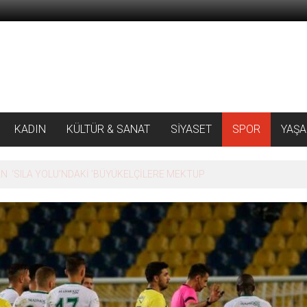
KADIN
KÜLTÜR & SANAT
SİYASET
SPOR
YAŞ
 ‘SILA YOLU’NDAKİ ’BÜYÜKELÇİLERE MEKTUP