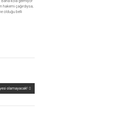
. Bana kola gelmiyor
en hakemi çağırdıysa;
e olduğu belli
 üyesi olamayacak!