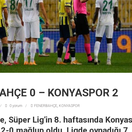
AHÇE 0 – KONYASPOR 2
0 yorum
FENERBAHÇE
,
KONYASPOR
, Süper Lig’in 8. haftasında Konyas
2-0 mağlup oldu. Ligde oynadığı 7