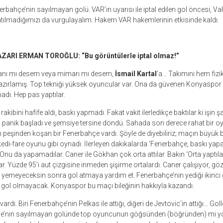
erbahçe’nin sayılmayan golü. VAR’ın uyarısı ile iptal edilen gol öncesi, Val
tılmadığımızı da vurgulayalım. Hakem VAR hakemlerinin etkisinde kaldı.
ARI ERMAN TOROĞLU: “Bu görüntülerle iptal olmaz!”
nı mı desem veya mimarı mı desem,
İsmail Kartal
‘a… Takımını hem fizi
hazırlamış. Top tekniği yüksek oyuncular var. Ona da güvenen Konyaspor
adı. Hep pas yaptılar.
akibini hafife aldı, baskı yapmadı. Fakat vakit ilerledikçe baktılar ki işin ş
a panik başladı ve şemsiye tersine döndü. Sahada son derece rahat bir
 peşinden koşan bir Fenerbahçe vardı. Şöyle de diyebiliriz; maçın büyü
edi-fare oyunu gibi oynadı. İlerleyen dakikalarda ‘Fenerbahçe, baskı yapa
nu da yapamadılar. Caner ile Gökhan çok orta attılar. Bakın ‘Orta yaptılar,
ar. Yüzde 95’i aut çizgisine inmeden şişirme ortalardı. Caner çalışıyor,
l yemeyeceksin sonra gol atmaya yardım et. Fenerbahçe’nin yediği ikinci
a gol olmayacak. Konyaspor bu maçı bileğinin hakkıyla kazandı.
ardı. Biri Fenerbahçe’nin Pelkas ile attığı, diğeri de Jevtovic’in attığı… Goller
çe’nin sayılmayan golünde top oyuncunun göğsünden (böğründen) mi yo