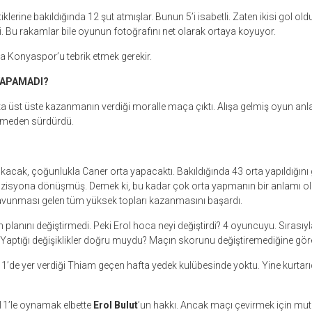
iklerine bakıldığında 12 şut atmışlar. Bunun 5’i isabetli. Zaten ikisi gol ol
tli. Bu rakamlar bile oyunun fotoğrafını net olarak ortaya koyuyor.
a Konyaspor’u tebrik etmek gerekir.
YAPAMADI?
afta üst üste kazanmanın verdiği moralle maça çıktı. Alışa gelmiş oyun anl
irmeden sürdürdü.
 çıkacak, çoğunlukla Caner orta yapacaktı. Bakıldığında 43 orta yapıldığın
 pozisyona dönüşmüş. Demek ki, bu kadar çok orta yapmanın bir anlamı o
savunması gelen tüm yüksek topları kazanmasını başardı.
n planını değiştirmedi. Peki Erol hoca neyi değiştirdi? 4 oyuncuyu. Sırasıyla
Yaptığı değişiklikler doğru muydu? Maçın skorunu değiştiremediğine göre ya
 11’de yer verdiği Thiam geçen hafta yedek kulübesinde yoktu. Yine kurtarı
 11’le oynamak elbette
Erol Bulut
’un hakkı. Ancak maçı çevirmek için mut