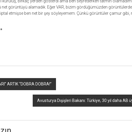
ncı kuruluş, birkaç yerden gösterdi ama ben seyrederken tatmin olamadım
ürlü net görüntüyü alamadık. Eğer VAR, bizim gördüğümüzden görüntülerd
tal etmişse ben net bir şey söyleyemem. Çünkü görüntüler çamur gibi, n
*
r
ebook
hare
RI” ARTIK “DOBRA DOBRA!”
Avusturya Dışişleri Bakanı: Türkiye, 30 yıl daha AB
azın