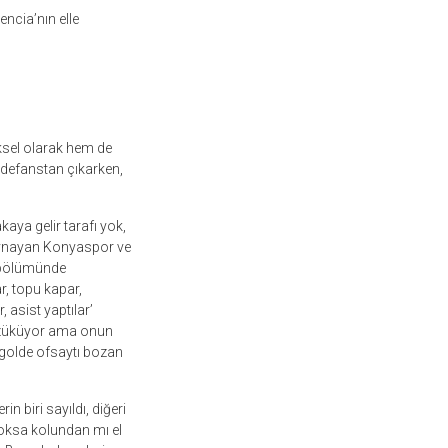
encia’nın elle
ksel olarak hem de
 defanstan çıkarken,
akaya gelir tarafı yok,
 oynayan Konyaspor ve
k bölümünde
r, topu kapar,
 asist yaptılar’
 gözüküyor ama onun
 golde ofsaytı bozan
in biri sayıldı, diğeri
ksa kolundan mı el