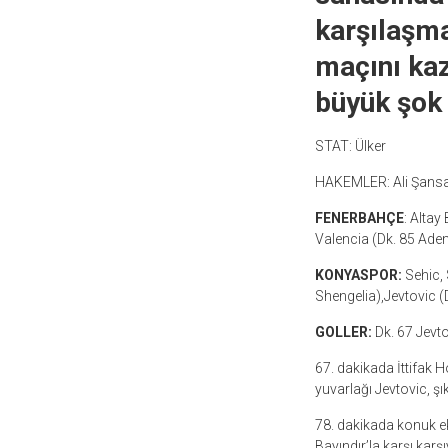
karşılaşm
maçını kaza
büyük şok 
STAT: Ülker
HAKEMLER: Ali Şansa
FENERBAHÇE
: Altay
Valencia (Dk. 85 Adem
KONYASPOR:
Sehic, 
Shengelia),Jevtovic (
GOLLER:
Dk. 67 Jevto
67. dakikada İttifak 
yuvarlağı Jevtovic, şı
78. dakikada konuk ek
Bayındır’la karşı kar