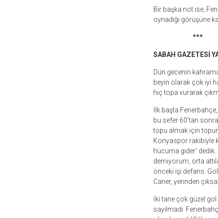
Bir başka not ise, Fen
oynadığı görüşüne ka
***
SABAH GAZETESİ YAZ
Dün gecenin kahrama
beyin olarak çok iyi 
hiç topa vurarak çıkm
İlk başta Fenerbahçe, r
bu sefer 60’tan sonr
topu almak için topun
Konyaspor rakibiyle k
hücuma gider’ dedik. O
demiyorum, orta attıl
önceki işi defans. Go
Caner, yerinden çıks
İki tane çok güzel gol v
sayılmadı. Fenerbah