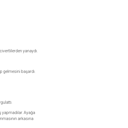
ivertlilerden yanaydı.
p gelmesini başardı.
gulattı.
ş yapmadılar. Ayağa
vunmasının arkasına