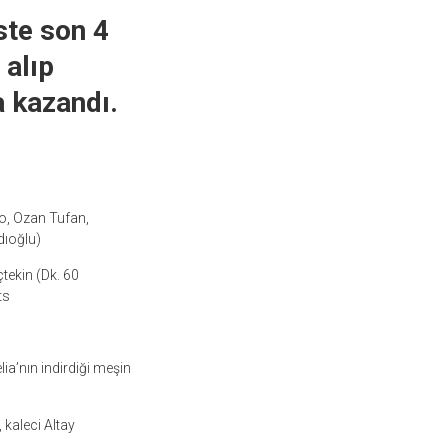
ste son 4
 alıp
a kazandı.
vo, Ozan Tufan,
dıoğlu)
tekin (Dk. 60
ts
ia’nın indirdiği meşin
 kaleci Altay