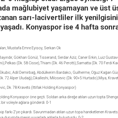
ada mağlubiyet yaşamayan ve üst ü
nan sarı-lacivertliler ilk yenilgisini
yaşadı. Konyaspor ise 4 hafta sonr
lan, Mustafa Emre Eyisoy, Serkan Ok
 Bayındır, Gökhan Gönül, Tisserand, Serdar Aziz, Caner Erkin, Luiz Gusta
i),Pelkas (Dk. 58 Cisse),Thiam (Dk. 46 Perotti),Samatta (Dk. 70 Ferdi Ka
Skubic, Adil Demirbağ, Abdülkerim Bardakcı, Guilherme, Oğuz Kağan Güç
Dk. 72 Alper Uludağ),Cikalleshi, Milosevic (Dk. 90+5 Hurtado),Miya, Krave
vic, Dk. 78 Kravets (İttifak Holding Konyaspor)
Holding Konyaspor öne geçti. Soldan arka direğe atılan uzun topta Shengel
k bir voleyle ağlara gönderdi: 0-1
ip farkı 2’ye çıkardı. Savunmadan atılan uzun topa hareketlenen Kravets,
şıya durumda meşin yuvarlağı ağlarla buluşturdu: 0-2