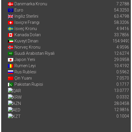
Danimarka Kronu
7.2788
Euro
54.3250
İngiliz Sterlini
63.4798
İsviçre Frangı
58.3206
İsveç Kronu
4.9416
Kanada Doları
33.7856
Kuveyt Dinarı
154.9493
Norveç Kronu
4.9596
Suudi Arabistan Riyali
12.6274
Japon Yeni
29.0958
Rumen Leyi
10.4192
Rus Rublesi
0.5962
Çin Yuanı
7.0570
Pakistan Rupisi
0.1717
13.0777
0.0332
28.0458
12.9816
0.1004