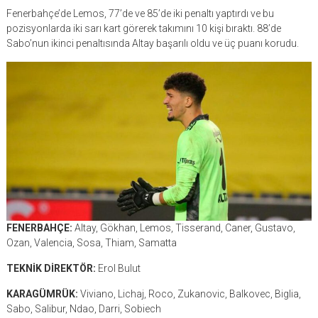
Fenerbahçe’de Lemos, 77’de ve 85’de iki penaltı yaptırdı ve bu
pozisyonlarda iki sarı kart görerek takımını 10 kişi bıraktı. 88’de
Sabo’nun ikinci penaltısında Altay başarılı oldu ve üç puanı korudu.
FENERBAHÇE:
Altay, Gökhan, Lemos, Tisserand, Caner, Gustavo,
Ozan, Valencia, Sosa, Thiam, Samatta
TEKNİK DİREKTÖR:
Erol Bulut
KARAGÜMRÜK:
Viviano, Lichaj, Roco, Zukanovic, Balkovec, Biglia,
Sabo, Salibur, Ndao, Darri, Sobiech