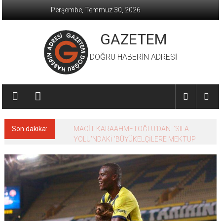
İçeriğe
Perşembe, Temmuz 30, 2026
geç
GAZETEM
DOĞRU HABERİN ADRESİ
Son dakika:
MACİT KARAAHMETOĞLU’DAN ‘SILA
YOLU’NDAKİ ’BÜYÜKELÇİLERE MEKTUP