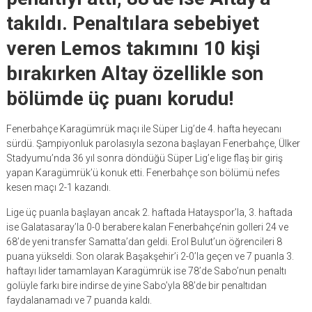
takıldı. Penaltılara sebebiyet
veren Lemos takımını 10 kişi
bırakırken Altay özellikle son
bölümde üç puanı korudu!
Fenerbahçe Karagümrük maçı ile Süper Lig’de 4. hafta heyecanı
sürdü. Şampiyonluk parolasıyla sezona başlayan Fenerbahçe, Ülker
Stadyumu’nda 36 yıl sonra döndüğü Süper Lig’e lige flaş bir giriş
yapan Karagümrük’ü konuk etti. Fenerbahçe son bölümü nefes
kesen maçı 2-1 kazandı.
Lige üç puanla başlayan ancak 2. haftada Hatayspor’la, 3. haftada
ise Galatasaray’la 0-0 berabere kalan Fenerbahçe’nin golleri 24 ve
68’de yeni transfer Samatta’dan geldi. Erol Bulut’un öğrencileri 8
puana yükseldi. Son olarak Başakşehir’i 2-0’la geçen ve 7 puanla 3.
haftayı lider tamamlayan Karagümrük ise 78’de Sabo’nun penaltı
golüyle farkı bire indirse de yine Sabo’yla 88’de bir penaltıdan
faydalanamadı ve 7 puanda kaldı.