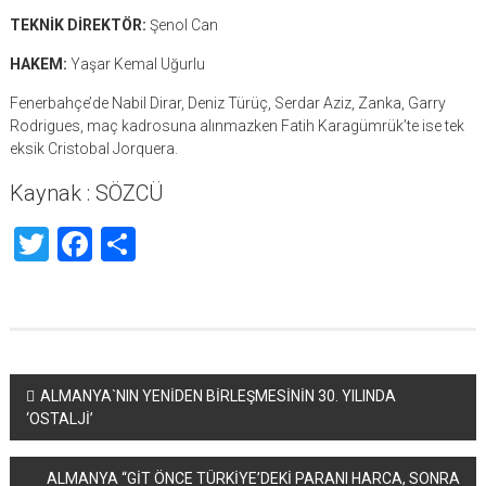
TEKNİK DİREKTÖR:
Şenol Can
HAKEM:
Yaşar Kemal Uğurlu
Fenerbahçe’de Nabil Dirar, Deniz Türüç, Serdar Aziz, Zanka, Garry
Rodrigues, maç kadrosuna alınmazken Fatih Karagümrük’te ise tek
eksik Cristobal Jorquera.
Kaynak : SÖZCÜ
Twitter
Facebook
Share
Yazı
ALMANYA`NIN YENİDEN BİRLEŞMESİNİN 30. YILINDA
‘OSTALJİ’
dolaşımı
ALMANYA “GİT ÖNCE TÜRKİYE’DEKİ PARANI HARCA, SONRA