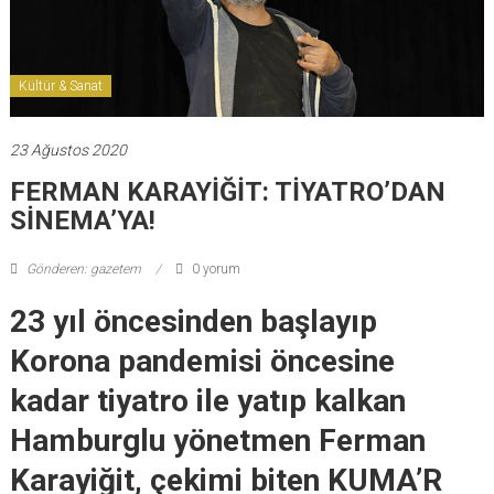
Kültür & Sanat
23 Ağustos 2020
FERMAN KARAYİĞİT: TİYATRO’DAN
SİNEMA’YA!
Gönderen: gazetem
0 yorum
23 yıl öncesinden başlayıp
Korona pandemisi öncesine
kadar tiyatro ile yatıp kalkan
Hamburglu yönetmen Ferman
Karayiğit, çekimi biten KUMA’R