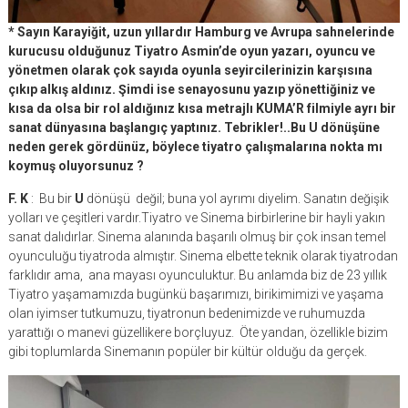
* Sayın Karayiğit, uzun yıllardır Hamburg ve Avrupa sahnelerinde
kurucusu olduğunuz Tiyatro Asmin’de oyun yazarı, oyuncu ve
yönetmen olarak çok sayıda oyunla seyircilerinizin karşısına
çıkıp alkış aldınız. Şimdi ise senayosunu yazıp yönettiğiniz ve
kısa da olsa bir rol aldığınız kısa metrajlı KUMA’R filmiyle ayrı bir
sanat dünyasına başlangıç yaptınız. Tebrikler!..Bu U dönüşüne
neden gerek gördünüz, böylece tiyatro çalışmalarına nokta mı
koymuş oluyorsunuz ?
F. K
: Bu bir
U
dönüşü değil; buna yol ayrımı diyelim. Sanatın değişik
yolları ve çeşitleri vardır.Tiyatro ve Sinema birbirlerine bir hayli yakın
sanat dalıdırlar. Sinema alanında başarılı olmuş bir çok insan temel
oyunculuğu tiyatroda almıştır. Sinema elbette teknik olarak tiyatrodan
farklıdır ama, ana mayası oyunculuktur. Bu anlamda biz de 23 yıllık
Tiyatro yaşamamızda bugünkü başarımızı, birikimimizi ve yaşama
olan iyimser tutkumuzu, tiyatronun bedenimizde ve ruhumuzda
yarattığı o manevi güzellikere borçluyuz. Öte yandan, özellikle bizim
gibi toplumlarda Sinemanın popüler bir kültür olduğu da gerçek.