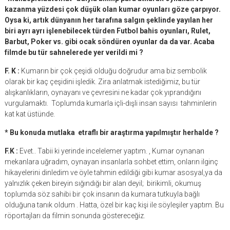
kazanma yüzdesi çok düşük olan kumar oyunları göze çarpıyor.
Oysa ki, artık dünyanın her tarafına salgın şeklinde yayılan her
biri ayrı ayrı işlenebilecek türden Futbol bahis oyunları, Rulet,
Barbut, Poker vs. gibi ocak söndüren oyunlar da da var. Acaba
filmde bu tür sahnelerede yer verildi mi ?
F. K :
Kumarın bir çok çeşidi olduğu doğrudur ama biz sembolik
olarak bir kaç çeşidini işledik. Zira anlatmak istediğimiz, bu tür
alışkanlıkların, oynayanı ve çevresini ne kadar çok yıprandığını
vurgulamaktı. Toplumda kumarla içli-dışli insan sayısı tahminlerin
kat kat üstünde.
* Bu konuda mutlaka etraflı bir araştırma yapılmıştır herhalde ?
F.K :
Evet.. Tabii ki yerinde incelelemer yaptım. , Kumar oynanan
mekanlara uğradım, oynayan insanlarla sohbet ettim, onların ilginç
hikayelerini dinledim ve öyle tahmin edildiği gibi kumar asosyal,ya da
yalnızlık çeken bireyin sığındığı bir alan deyil; birikimli, okumuş
toplumda söz sahibi bir çok insanın da kumara tutkuyla bağlı
olduğuna tanık oldum . Hatta, özel bir kaç kişi ile söyleşiler yaptım. Bu
röportajları da filmin sonunda göstereceğiz.