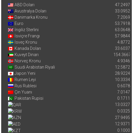
ABD Doları
47.2497
Avustralya Doları
33.0952
Danimarka Kronu
7.2069
Euro
53.7918
İngiliz Sterlini
63.0648
İsviçre Frangı
57.9844
İsveç Kronu
4.8772
Kanada Doları
33.6037
Kuveyt Dinarı
154.3667
Norveç Kronu
4.9346
Suudi Arabistan Riyali
12.5872
Japon Yeni
28.9224
Rumen Leyi
10.3334
Rus Rublesi
0.6078
Çin Yuanı
7.0147
Pakistan Rupisi
0.1711
13.0327
0.0325
27.9495
12.9371
0.1000