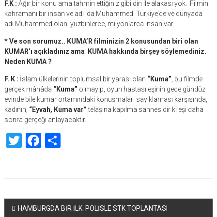
F.K :
Ağır bir konu ama tahmin ettiğiniz gibi din ile alakası yok. Filmin
kahramanı bir insan ve adı da Muhammed. Türkiye’de ve dünyada
adı Muhammed olan yüzbinlerce, milyonlarca insan var.
* Ve son sorumuz.. KUMA’R filminizin 2 konusundan biri olan
KUMAR’ı açıkladınız ama KUMA hakkında birşey söylemediniz.
Neden KUMA ?
F. K :
İslam ülkelerinin toplumsal bir yarası olan
“Kuma”
, bu filmde
gerçek mânâda
“Kuma”
olmayıp, oyun hastası eşinin gece gündüz
evinde bile kumar ortamındaki konuşmaları sayıklaması karşısında,
kadının,
“Eyvah, Kuma var”
telaşına kapılma sahnesidir ki eşi daha
sonra gerçeği anlayacaktır.
Twitter
Facebook
Share
Yazı
HAMBURGDA BİR İLK: POLİSLE STK TOPLANTASI