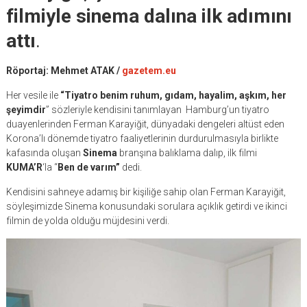
filmiyle sinema dalına ilk adımını
attı
.
Röportaj: Mehmet ATAK /
g
azetem.eu
Her vesile ile
“Tiyatro benim ruhum, gıdam, hayalim, aşkım, her
şeyimdir
” sözleriyle kendisini tanımlayan Hamburg’un tiyatro
duayenlerinden Ferman Karayiğit, dünyadaki dengeleri altüst eden
Korona’lı dönemde tiyatro faaliyetlerinin durdurulmasıyla birlikte
kafasında oluşan
Sinema
branşına balıklama dalıp, ilk filmi
KUMA’R
‘la “
Ben de varım”
dedi.
Kendisini sahneye adamış bir kişiliğe sahip olan Ferman Karayiğit,
söyleşimizde Sinema konusundaki sorulara açıklık getirdi ve ikinci
filmin de yolda olduğu müjdesini verdi.