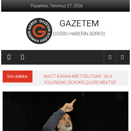
İçeriğe
Pazartesi, Temmuz 27, 2026
geç
GAZETEM
DOĞRU HABERİN ADRESİ
Son dakika:
MACİT KARAAHMETOĞLU’DAN ‘SILA
YOLU’NDAKİ ’BÜYÜKELÇİLERE MEKTUP