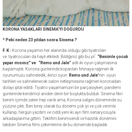
KORONA YASAKLARI SİNEMA’YI DOĞURDU
* Peki neden 23 yıldan sonra Sinema ?
F. K :
Korona yaşamın her alanında olduğu gibi tiyatroları
ve tiyatrocuları da hayli etkiledi. Bildiğiniz gibi bu yıl ́
“Benimle çocuk
yapar mısınız” ve “Remo und Jale”
adlı iki oyun çalışmasına
başlamıştık. Korona günlerinde koparılan fırtınaya rağmen ilk
oyunumuzu sahneledik, ikinci oyun
Remo und Jale’
nin oyun
tarihleri ve sahnelenecek salon netleşmesine rağmen koronadan
dolayi iptal edildi. Tiyatro yaşamamızın bir parçasıyken, pandemi
günlerinde kendimizi aniden derin bir boşlukta bulduk. Sinema fikri
benim içimde zaten hep vardı ama, Korona salgını döneminde su
yüzüne çıktı. Ben birey olarak bu dönemi çok iyi ve çok verimle
kullanıp, hergün yazdım ve ciddi yeni iki ayrı film senaryosuyla
arkadaşlarıma gittim. Teklifim benimsendi ve hazırlık dönemini
takiben Sinema filmi çekimlerine de bu dönemde başladık.