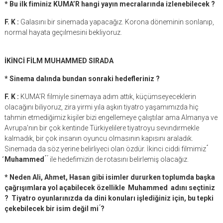
* Bu ilk fiminiz KUMA’R hangi yayın mecralarında izlenebilecek ?
F. K :
Galasını bir sinemada yapacağız. Korona döneminin sonlanıp,
normal hayata geçılmesini bekliyoruz.
İKİNCİ FİLM MUHAMMED SIRADA
* Sinema dalında bundan sonraki hedefleriniz ?
F. K :
KUMA’R filmiyle sinemaya adım attık, küçümseyeceklerin
olacağını biliyoruz, zira yirmi yıla aşkın tiyatro yaşamımızda hiç
tahmin etmediğimiz kişiler bizi engellemeye çalıştılar ama Almanya ve
Avrupa’nın bir çok kentinde Türkiyelilere tiyatroyu sevındırmekle
kalmadık, bir çok insanın oyuncu olmasının kapısını araladık.
Sinemada da söz yerine belirliyeci olan özdür. İkinci ciddi filmimiz
́
́Muhammed ́
́ ile hedefimizin de rotasını belirlemiş olacağız.
* Neden Ali, Ahmet, Hasan gibi isimler dururken toplumda başka
çağrışımlara yol açabilecek özellikle Muhammed adını seçtiniz
? Tiyatro oyunlarınızda da dini konuları işlediğiniz için, bu tepki
çekebilecek bir isim değil mi ́?