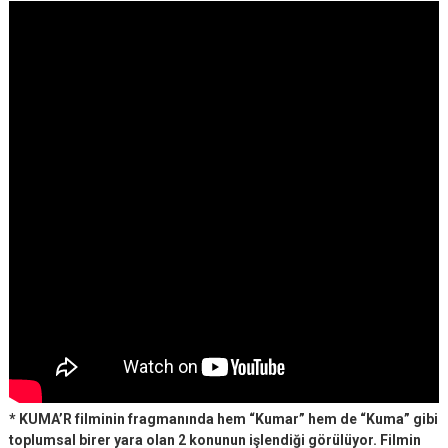
* KUMA’R filminin fragmanında hem “Kumar” hem de “Kuma” gibi
toplumsal birer yara olan 2 konunun işlendiği görülüyor. Filmin