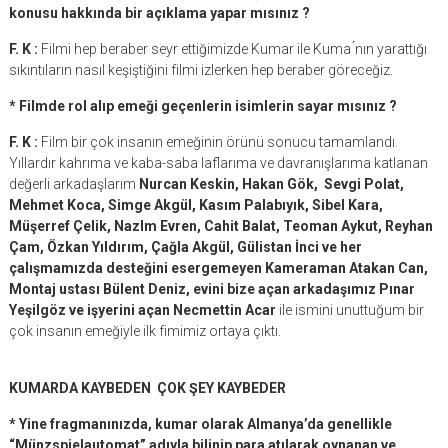
konusu hakkında bir açıklama yapar mısınız ?
F. K :
Filmi hep beraber seyr ettiğimizde Kumar ile Kuma ́nın yarattığı
sıkıntıların nasıl keşiştiğini filmi izlerken hep beraber göreceğiz.
* Filmde rol alıp emeği geçenlerin isimlerin sayar mısınız ?
F. K :
Film bir çok insanın emeğinin örünü sonucu tamamlandı.
Yıllardır kahrıma ve kaba-saba laflarıma ve davranışlarıma katlanan
değerli arkadaşlarım
Nurcan Keskin, Hakan Gök, Sevgi Polat,
Mehmet Koca, Simge Akgül, Kasım Palabıyık, Sibel Kara,
Müşerref Çelik, NazIm Evren, Cahit Balat, Teoman Aykut, Reyhan
Çam, Özkan Yıldırım, Çağla Akgül, Gülistan İnci ve her
çalışmamızda desteğini esergemeyen Kameraman Atakan Can,
Montaj ustası Bülent Deniz, evini bize açan arkadaşımız Pınar
Yeşilgöz ve işyerini açan Necmettin Acar
ile ismini unuttuğum bir
çok insanın emeğiyle ilk fimimiz ortaya çıktı.
KUMARDA KAYBEDEN ÇOK ŞEY KAYBEDER
* Yine fragmanınızda, kumar olarak Almanya’da genellikle
“Münzspielautomat” adıyla bilinip para atılarak oynanan ve