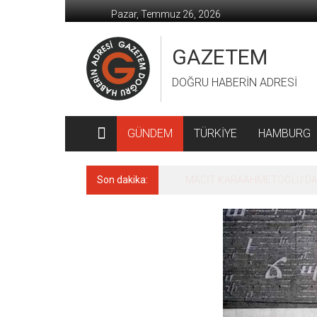
İçeriğe
Pazar, Temmuz 26, 2026
geç
GAZETEM
DOĞRU HABERİN ADRESİ
GÜNDEM
TÜRKİYE
HAMBURG
Son dakika:
MACİT KARAAHMETOĞLU’DAN