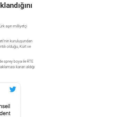
klandığını
 aşırı milliyetçi
ti’nin kuruluşundan
tılı olduğu, Kürt ve
de sprey boya ile RTE
aklaması kararı aldığı