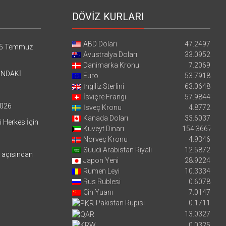
DÖVİZ KURLARI
ABD Doları
47.2497
5 Temmuz
Avustralya Doları
33.0952
Danimarka Kronu
7.2069
’NDAKİ
Euro
53.7918
İngiliz Sterlini
63.0648
İsviçre Frangı
57.9844
026
İsveç Kronu
4.8772
Kanada Doları
33.6037
i Herkes İçin
Kuveyt Dinarı
154.3667
Norveç Kronu
4.9346
Suudi Arabistan Riyali
12.5872
i açısından
Japon Yeni
28.9224
Rumen Leyi
10.3334
Rus Rublesi
0.6078
Çin Yuanı
7.0147
Pakistan Rupisi
0.1711
13.0327
0.0325