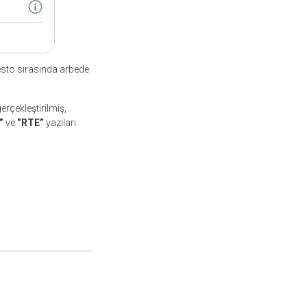
esto sırasında arbede
rçekleştirilmiş,
r”
ve
“RTE”
yazıları