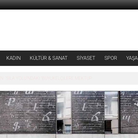
KADIN
KÜLTÜR & SANAT
SİYASET
SPOR
YAŞ
 ‘SILA YOLU’NDAKİ ’BÜYÜKELÇİLERE MEKTUP