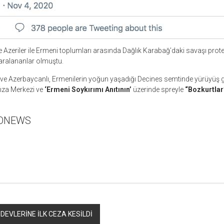
e Azeriler ile Ermeni toplumları arasında Dağlık Karabağ’daki savaşı prot
aralananlar olmuştu.
 ve Azerbaycanlı, Ermenilerin yoğun yaşadığı Decines semtinde yürüyüş ge
ıza Merkezi ve
‘Ermeni Soykırımı Anıtının’
üzerinde spreyle
“Bozkurtla
RONEWS
r
ebook
hare
EVLERİNE İLK CEZA KESİLDİ