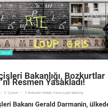
Manşet
çişleri Bakanlığı, Bozkurtlar
i’ni Resmen Yasakladı!
0 yorum
Bozkurtlar Hareketi
,
Fransa İçişleri Bakanlığı
şleri Bakanı Gerald Darmanin, ülkede