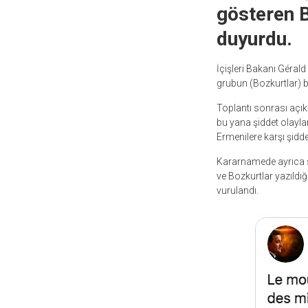
gösteren B
duyurdu.
İçişleri Bakanı Géral
grubun (Bozkurtlar) bu
Toplantı sonrası açı
bu yana şiddet olaylar
Ermenilere karşı şidde
Kararnamede ayrıca 
ve Bozkurtlar yazıldı
vurulandı.