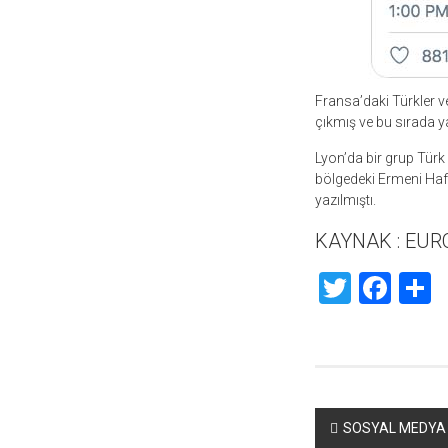
Fransa’daki Türkler v
çıkmış ve bu sırada y
Lyon’da bir grup Türk
bölgedeki Ermeni Haf
yazılmıştı.
KAYNAK : EU
Twitte
Fac
S
Yazı
SOSYAL MEDYA D