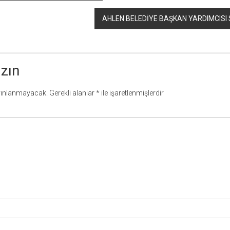
AHLEN BELEDİYE BAŞKAN YARDIMCISI
azın
yınlanmayacak.
Gerekli alanlar
*
ile işaretlenmişlerdir