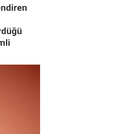
ndiren
ürdüğü
mli