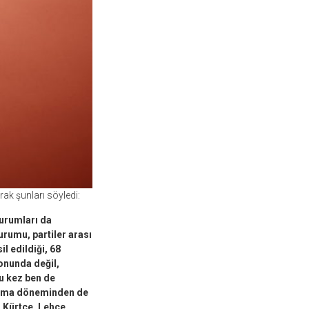
rak şunları söyledi:
urumları da
rumu, partiler arası
l edildiği, 68
lonunda değil,
bu kez ben de
asama döneminden de
 Kürtçe, Lehçe,