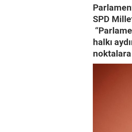
Parlamen
SPD Millet
“Parlamen
halkı ayd
noktalara