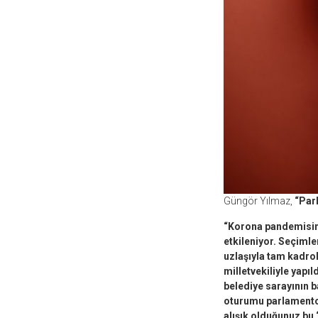
Güngör Yılmaz,
“Parl
“Korona pandemisin
etkileniyor. Seçiml
uzlaşıyla tam kadrolu
milletvekiliyle yapı
belediye sarayının b
oturumu parlamento 
alışık olduğunuz bu 