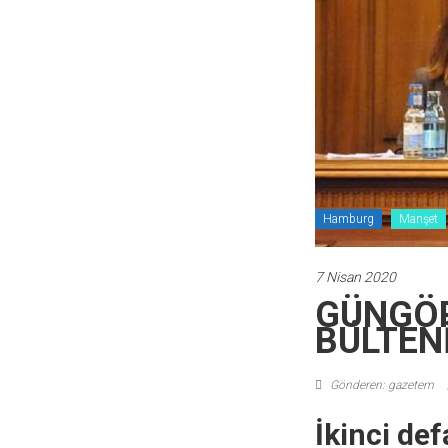
Hamburg
Manşet
7 Nisan 2020
GÜNGÖR
BÜLTEN
Gönderen: gazetem
İkinci de