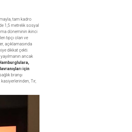
şmayla, tam kadro
de 1,5 metrelik sosyal
ama döneminin ikinci
en tıpçı olan ve
her, açıklamasında
ye dikkat çekti.
a yayılmanın ancak
Hamburglulara,
avranışları için
ağlık branşı
kasiyerlerinden, Tır,