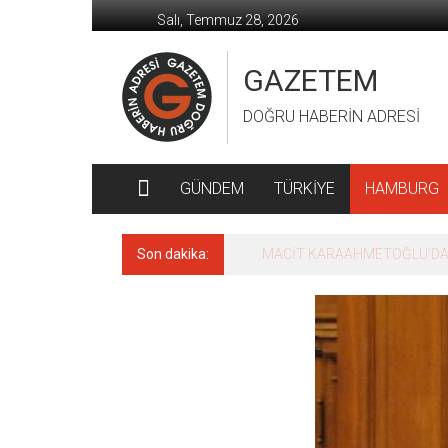
İçeriğe
Salı, Temmuz 28, 2026
geç
GAZETEM
DOĞRU HABERİN ADRESİ
GÜNDEM
TÜRKİYE
HAMBURG
Son dakika:
MACİT KARAAHMETOĞLU’DAN