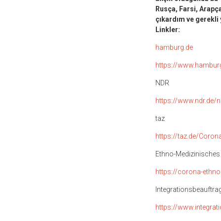
Rusça, Farsi, Arapça
çıkardım ve gerekli 
Linkler:
hamburg.de
https://www.hamburg
NDR
https://www.ndr.de/
taz
https://taz.de/Coron
Ethno-Medizinisches
https://corona-ethno
Integrationsbeauftra
https://www.integra