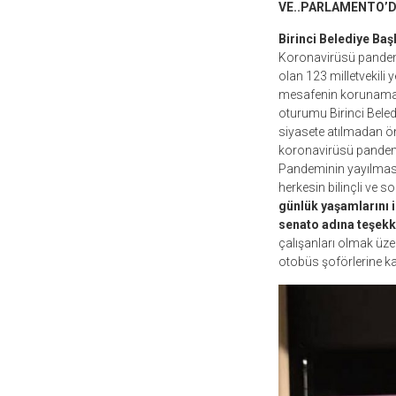
VE..PARLAMENTO’
Birinci Belediye Ba
Koronavirüsü pandemi
olan 123 milletvekili 
mesafenin korunamaya
oturumu Birinci Beled
siyasete atılmadan ön
koronavirüsü pandemis
Pandeminin yayılması
herkesin bilinçli ve 
günlük yaşamlarını i
senato adına teşek
çalışanları olmak üzer
otobüs şoförlerine ka