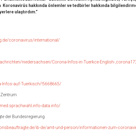
 Koronavirüs hakkında önlemler ve tedbirler hakkında bilgilendirme l
yerlere ulaştırdım.”
.de/coronavirus/international/
nachrichten/niedersachsen/Corona-Infos-in-Tuerkce-English-,corona17
a-Infos-auf-Tuerkisch/!5668665/
 Zentrum
med.sprachwahl.info-data.info/
gte der Bundesregierung
tionsbeauftragte.de/ib-de/amt-und-person/informationen-zum-coronavi