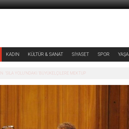
KADIN
KÜLTÜR & SANAT
SİYASET
SPOR
YAŞ
 ‘SILA YOLU’NDAKİ ’BÜYÜKELÇİLERE MEKTUP