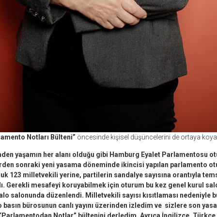
amento Notları Bülteni”
öncesinde kişisel düşüncelerini de ortaya koya
den yaşamın her alanı olduğu gibi Hamburg Eyalet Parlamentosu ot
erden sonraki yeni yasama döneminde ikincisi yapılan parlamento otu
k 123 milletvekili yerine, partilerin sandalye sayısına orantıyla temsi
ldı. Gerekli mesafeyi koruyabilmek için oturum bu kez genel kurul sa
alo salonunda düzenlendi. Milletvekili sayısı kısıtlaması nedeniyle 
basın bürosunun canlı yayını üzerinden izledim ve sizlere son y
“Parlamentodan Notlar” bültenini derledim. Ayrıca İngilizce, Türkçe,