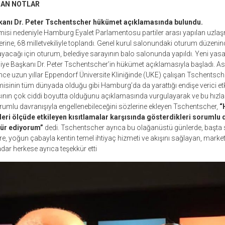
DAN NOTLAR
şkanı Dr. Peter Tschentscher hükümet açıklamasında bulundu.
si nedeniyle Hamburg Eyalet Parlamentosu partiler arası yapılan uzla
yerine, 68 milletvekiliyle toplandı. Genel kurul salonundaki oturum düzenin
cağı için oturum, belediye sarayının balo salonunda yapıldı. Yeni yas
iye Başkanı Dr. Peter Tschentscher’in hükümet açıklamasıyla başladı. Asl
ce uzun yıllar Eppendorf Üniversite Kliniğinde (UKE) çalışan Tschentsc
inin tüm dünyada olduğu gibi Hamburg’da da yarattığı endişe verici etki
nın çok ciddi boyutta olduğunu açıklamasında vurgulayarak ve bu hızl
sorumlu davranışıyla engellenebileceğini sözlerine ekleyen Tschentscher,
“
leri ölçüde etkileyen kısıtlamalar karşısında gösterdikleri sorumlu d
kür ediyorum”
dedi. Tschentscher ayrıca bu olağanüstü günlerde, başta s
e, yoğun çabayla kentin temel ihtiyaç hizmeti ve akışını sağlayan, market 
dar herkese ayrıca teşekkür etti