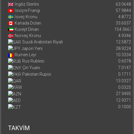
İngiliz Sterlini
63.0648
İsviçre Frangı
57.9844
İsveç Kronu
4.8772
Kanada Doları
33.6037
Kuveyt Dinarı
154.3667
Norveç Kronu
4.9346
Suudi Arabistan Riyali
12.5872
Japon Yeni
28.9224
Rumen Leyi
10.3334
Rus Rublesi
0.6078
Çin Yuanı
7.0147
Pakistan Rupisi
0.1711
13.0327
0.0325
27.9495
12.9371
0.1000
TAKVİM