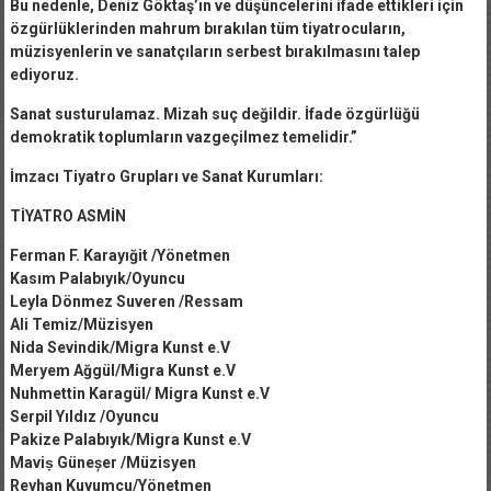
Bu nedenle, Deniz Göktaş’ın ve düşüncelerini ifade ettikleri için
özgürlüklerinden mahrum bırakılan tüm tiyatrocuların,
müzisyenlerin ve sanatçıların serbest bırakılmasını talep
ediyoruz.
Sanat susturulamaz. Mizah suç değildir. İfade özgürlüğü
demokratik toplumların vazgeçilmez temelidir.”
İmzacı Tiyatro Grupları ve Sanat Kurumları:
TİYATRO ASMİN
Ferman F. Karayığit /Yönetmen
Kasım Palabıyık/Oyuncu
Leyla Dönmez Suveren /Ressam
Ali Temiz/Müzisyen
Nida Sevindik/Migra Kunst e.V
Meryem Ağgül/Migra Kunst e.V
Nuhmettin Karagül/ Migra Kunst e.V
Serpil Yıldız /Oyuncu
Pakize Palabıyık/Migra Kunst e.V
Maviṣ Güneșer /Müzisyen
Reyhan Kuyumcu/Yönetmen