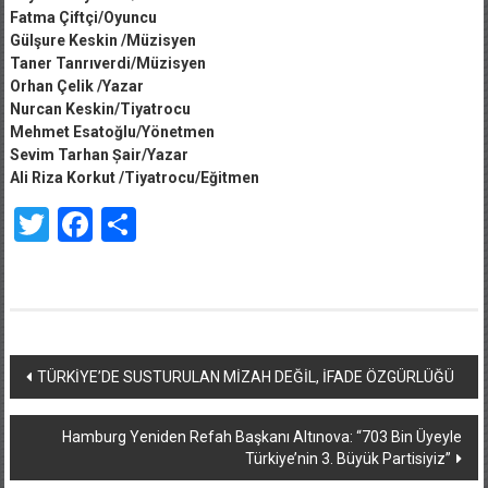
Fatma Çiftçi/Oyuncu
Gülşure Keskin /Müzisyen
Taner Tanrıverdi/Müzisyen
Orhan Çelik /Yazar
Nurcan Keskin/Tiyatrocu
Mehmet Esatoğlu/Yönetmen
Sevim Tarhan Șair/Yazar
Ali Riza Korkut /Tiyatrocu/Eğitmen
Twitter
Facebook
Share
Yazı
TÜRKİYE’DE SUSTURULAN MİZAH DEĞİL, İFADE ÖZGÜRLÜĞÜ
dolaşımı
Hamburg Yeniden Refah Başkanı Altınova: “703 Bin Üyeyle
Türkiye’nin 3. Büyük Partisiyiz”