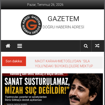
İçeriğe
Pazar, Temmuz 26, 2026
geç
GAZETEM
DOĞRU HABERİN ADRESİ
Son dakika:
MACİT KARAAHMETOĞLU’DAN ‘SILA
YOLU’NDAKİ ’BÜYÜKELÇİLERE MEKTUP