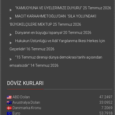
“KAMUOYUNA VE ÜYELERİMİZE DUYURU”
25 Temmuz 2026
MACİT KARAAHMETOĞLU’DAN ‘SILA YOLU’NDAKİ
’BÜYÜKELÇİLERE MEKTUP
25 Temmuz 2026
Dünyanın en büyüğü İspanya!
20 Temmuz 2026
Hukukun Üstünlüğü ve Adil Yargılanma İlkesi Herkes İçin
Geçerlidir!
16 Temmuz 2026
“15 Temmuz direnişi dünya demokrasi tarihi açısından
emsalsizdir”
14 Temmuz 2026
DÖVİZ KURLARI
ABD Doları
47.2497
Avustralya Doları
33.0952
Danimarka Kronu
7.2069
Euro
53.7918