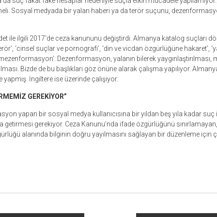
da suç fakat fake hesaplar nedeniyle suçla etkin mücadele yapılamıyor.
inmeli. Sosyal medyada bir yalan haberi ya da terör suçunu, dezenformas
et ile ilgili 2017’de ceza kanununu değiştirdi. Almanya katalog suçları dör
rör’, ‘cinsel suçlar ve pornografi’, ‘din ve vicdan özgürlüğüne hakaret’, ‘
ezenformasyon’. Dezenformasyon, yalanın bilerek yaygınlaştırılması,
ılması. Bizde de bu başlıkları göz önüne alarak çalışma yapılıyor. Almanya
apmış. İngiltere ise üzerinde çalışıyor.
İRMEMİZ GEREKİYOR”
n yapan bir sosyal medya kullanıcısına bir yıldan beş yıla kadar suç ibr
ka getirmesi gerekiyor. Ceza Kanunu’nda ifade özgürlüğünü sınırlamaya
ürlüğü alanında bilginin doğru yayılmasını sağlayan bir düzenleme için ça
r
ebook
hare