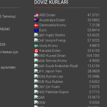
DÖVİZ KURLARI
ABD Doları
47.3751
5 Temmuz
Avustralya Doları
33.0892
Danimarka Kronu
7.2138
’NDAKİ
Euro
53.8414
İngiliz Sterlini
63.0625
İsviçre Frangı
57.9225
026
İsveç Kronu
4.8870
Kanada Doları
33.6109
i Herkes İçin
Kuveyt Dinarı
154.7009
Norveç Kronu
4.9000
Suudi Arabistan Riyali
12.6194
i açısından
Japon Yeni
28.9839
Rumen Leyi
10.3486
Rus Rublesi
0.6062
Çin Yuanı
7.0375
Pakistan Rupisi
0.1715
13.0673
0.0326