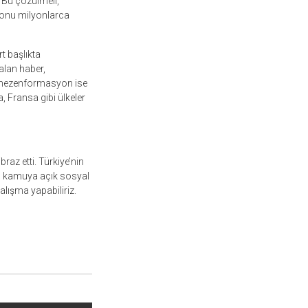
 Bu çözülmeli,
yonu milyonlarca
t başlıkta
yalan haber,
 mezenformasyon ise
, Fransa gibi ülkeler
az etti. Türkiye’nin
n, kamuya açık sosyal
lışma yapabiliriz.