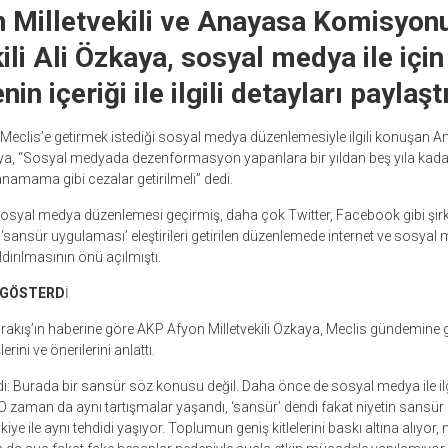
 Milletvekili ve Anayasa Komisyon
li Ali Özkaya, sosyal medya ile için
n içeriği ile ilgili detayları paylaştı
eclis’e getirmek istediği sosyal medya düzenlemesiyle ilgili konuşan
aya, “Sosyal medyada dezenformasyon yapanlara bir yıldan beş yıla kada
anamama gibi cezalar getirilmeli” dedi.
sosyal medya düzenlemesi geçirmiş, daha çok Twitter, Facebook gibi şirke
‘sansür uygulaması’ eleştirileri getirilen düzenlemede internet ve sosyal
ldırılmasının önü açılmıştı.
 GÖSTERD
İ
rakış’ın haberine göre AKP Afyon Milletvekili Özkaya, Meclis gündemine
erini ve önerilerini anlattı.
i: Burada bir sansür söz konusu değil. Daha önce de sosyal medya ile ilg
O zaman da aynı tartışmalar yaşandı, ‘sansür’ dendi fakat niyetin sansür
iye ile aynı tehdidi yaşıyor. Toplumun geniş kitlelerini baskı altına alıyor