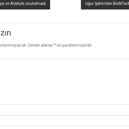
yıs ve Atatürk unutulmadı
Uğur Şahin’den BioNTech
azın
yınlanmayacak.
Gerekli alanlar
*
ile işaretlenmişlerdir