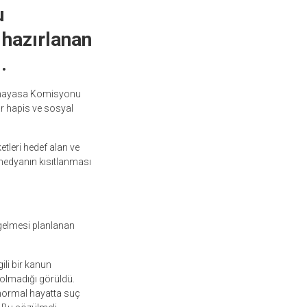
u
 hazırlanan
.
 Anayasa Komisyonu
r hapis ve sosyal
tleri hedef alan ve
 medyanın kısıtlanması
 gelmesi planlanan
ili bir kanun
 olmadığı görüldü.
, normal hayatta suç