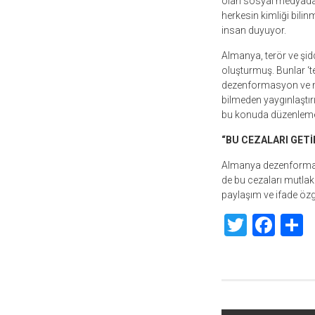
olan sosyal medyada 
herkesin kimliği bil
insan duyuyor.
Almanya, terör ve şidd
oluşturmuş. Bunlar ‘te
dezenformasyon ve m
bilmeden yaygınlaştır
bu konuda düzenleme y
“BU CEZALARI GET
Almanya dezenformasyo
de bu cezaları mutla
paylaşım ve ifade özg
Twitte
Fac
S