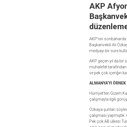
AKP Afyon
Başkanveki
düzenlemeni
AKP’nin sonbaharda M
Başkanvekili Ali Özk
medyayı bir süre kull
AKP geçen yıl da bir 
muhalefet tarafından 
ve pek çok içeriğin ka
ALMANYA’YI ÖRNEK
Hürriyet’ten Gizem Ka
çalışmayla ilgili görüşl
Özkaya şunları söyled
çalışması yapmıştık. 
Pek çok AB ülkesi Türk