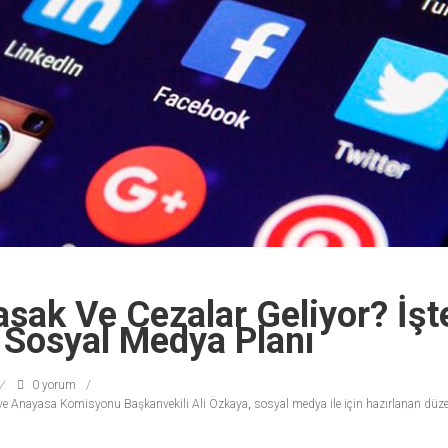
sak Ve Cezalar Geliyor? İşt
 Sosyal Medya Planı
0 yorum
 ve Anayasa Komisyonu Başkanvekili Ali Özkaya
,
sosyal medya ile için hazırlanan düzenl