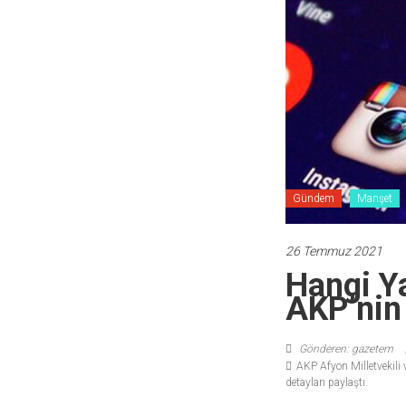
Gündem
Manşet
26 Temmuz 2021
Hangi Ya
AKP’nin
Gönderen: gazetem
AKP Afyon Milletvekili
detayları paylaştı.