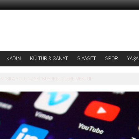
KADIN
KÜLTÜR & SANAT
SİYASET
SPOR
YAŞ
 ‘SILA YOLU’NDAKİ ’BÜYÜKELÇİLERE MEKTUP