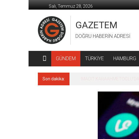
İçeriğe
Salı, Temmuz 28, 2026
geç
GAZETEM
DOĞRU HABERİN ADRESİ
GÜNDEM
TÜRKİYE
HAMBURG
Son dakika:
MACİT KARAAHMETOĞLU’DAN