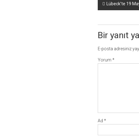
Yazı
Lübeck’te 19 Ma
dolaşımı
Bir yanıt y
E-posta adresiniz ya
Yorum
*
Ad
*