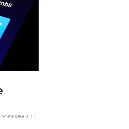
e
emenin içeriği ile ilgili