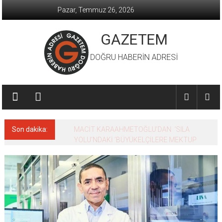
İçeriğe
Pazar, Temmuz 26, 2026
geç
GAZETEM
DOĞRU HABERİN ADRESİ
Son dakika:
MACİT KARAAHMETOĞLU’DAN ‘SILA
YOLU’NDAKİ ’BÜYÜKELÇİLERE MEKTUP