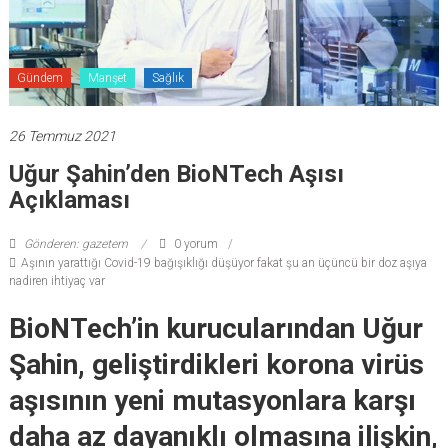
Gündem
Manşet
Sağlık
26 Temmuz 2021
Uğur Şahin’den BioNTech Aşısı
Açıklaması
Gönderen: gazetem
0 yorum
Aşının yarattığı Covid-19 bağışıklığı düşüyor fakat şu an üçüncü bir doz aşıya
nadiren ihtiyaç var
BioNTech’in kurucularından Uğur
Şahin, geliştirdikleri korona virüs
aşısının yeni mutasyonlara karşı
daha az dayanıklı olmasına ilişkin,