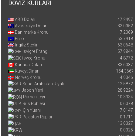
DÖVİZ KURLARI
ABD Doları
47.2497
Avustralya Doları
33.0952
Danimarka Kronu
7.2069
Euro
53.7918
İngiliz Sterlini
63.0648
İsviçre Frangı
57.9844
İsveç Kronu
4.8772
Kanada Doları
33.6037
Kuveyt Dinarı
154.3667
Norveç Kronu
4.9346
Suudi Arabistan Riyali
12.5872
Japon Yeni
28.9224
Rumen Leyi
10.3334
Rus Rublesi
0.6078
Çin Yuanı
7.0147
Pakistan Rupisi
0.1711
13.0327
0.0325