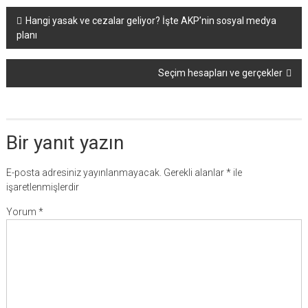
Yazı
Hangi yasak ve cezalar geliyor? İşte AKP’nin sosyal medya
planı
dolaşımı
Seçim hesapları ve gerçekler
Bir yanıt yazın
E-posta adresiniz yayınlanmayacak.
Gerekli alanlar
*
ile
işaretlenmişlerdir
Yorum
*