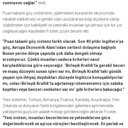
sunmasını sağlar.”
dedi.
Puan tabanlı göç sisteminin, işletmelerin küresel bir ekonomide
rekabet edebilmesi ve gerekli olan uluslararası bilgi düzeyine sahip
olabilmeleri için kabiliyetli ve yetenekli insanları işe alması için bir yol
sağlayacağını kaydeden Foster, şöyle devam etti:
“Puan tabanlı göç sistemi farklı olacak. Son 40 yıldır İngiltere’ye
göç, Avrupa Ekonomik Alanı’ndan serbest dolaşıma bağlıydı.
Bunun yerine dünya çapında çok daha dengeli olmayı
arzuluyoruz. Çünkü insanları sadece kriterleri nasıl
karşıladıklarına göre seçeceğiz. ‘Birleşik Krallık’ta gerekli beceri
ve maaş düzeyini sunan işleri var mı, Birleşik Krallık’taki günlük
yaşam için ihtiyaç duydukları düzeyde İngilizce konuşabiliyorlar
mı, onları Birleşik Krallık’ta ağırlamayı istemememiz için sabıka
kayıtları veya benzeri nedenleri var mı’ gibi kriterlere bakacağız.”
Yeni sistemin; Türkiye, Almanya, Fransa, Kanada, Avustralya, Yeni
Zelanda ve dünyanın farklı bölgelerinden gelenlere aynı temelde
yaklaşımla güçlü bir adalet mesajı göndereceğini aktaran Foster,
“Yeni sistem, insanları becerilerine ve yeteneklerine göre
değerlendirecek ve ayrıca süreçleri basitleştirecek. En parlak ve