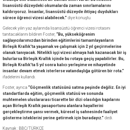
lisansüstü düzeydeki okumalarda zaman sınırlamalarını
kaldırıyoruz. İnsanlar, lisansüstü düzeyde ihtiyaç duydukları
sürece öğrenci vizesi alabilecek.”
diye konuştu.
Gelecek yılın yaz aylarında lisansüstü öğrenci vizesi rotasını
tanıtacaklarını bildiren Foster,
“Bu, yükseköğrenim
sağlayıcılarımızdan birinden eğitimlerini tamamlayanların
Birleşik Krallık’ta yaşamak ve çalışmak için 2 yıl geçirmelerine
olanak tanıyacak. Nitelikli işçi vizesi almaya hak kazanacak bir iş
bulurlarsa Birleşik Krallık içinde bu rotaya geçiş yapabilirler. Bu,
Birleşik Krallık’ta 5 yıl sonra kalıcı yerleşime ve nihayetinde
insanlar devam etmek isterlerse vatandaşlığa götüren bir rota.”
ifadelerini kullandı.
Foster, ayrıca
“Göçmenlik statüsünü satma peşinde değiliz. En iyi
standartlarda eğitim, göçmenlik statüsü ve sonunda
muhtemelen uluslararası ticarette bir dizi olasılığın kapılarını
açan Birleşik Krallık pasaportunu alanlara hayallerini
gerçekleştirme şansı vermek, küresel iş sahnesinde faaliyet
gösterme isteklerini yerine getirmek için buradayız.”
dedi.
Kaynak : BBC/TÜRKÇE