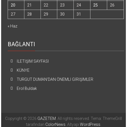
20
21
22
23
24
25
26
27
28
29
30
31
« Haz
BAĞLANTI
İLETİŞİM SAYFASI
KÜNYE
TURGUT DUMAN’DAN ÖNEMLİ GİRİŞİMLER
Erol Buldak
Copyright © 2026
GAZETEM
. All rights reserved. Tema: ThemeGrill
tarafından
ColorNews
. Altyapı
WordPress
.