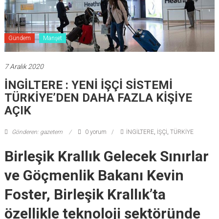
Gündem
Manşet
7 Aralık 2020
İNGİLTERE : YENİ İŞÇİ SİSTEMİ
TÜRKİYE’DEN DAHA FAZLA KİŞİYE
AÇIK
Gönderen: gazetem
0 yorum
İNGİLTERE
,
İŞÇİ
,
TÜRKİYE
Birleşik Krallık Gelecek Sınırlar
ve Göçmenlik Bakanı Kevin
Foster, Birleşik Krallık’ta
özellikle teknoloji sektöründe