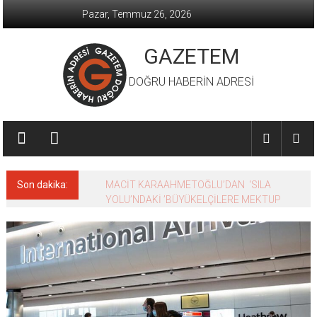
İçeriğe
Pazar, Temmuz 26, 2026
geç
GAZETEM
DOĞRU HABERİN ADRESİ
Son dakika:
MACİT KARAAHMETOĞLU’DAN ‘SILA
YOLU’NDAKİ ’BÜYÜKELÇİLERE MEKTUP