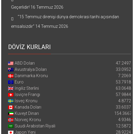
Geçerlidir!
16 Temmuz 2026
“15 Temmuz direnişi dünya demokrasi tarihi açısından
emsalsizdir”
14 Temmuz 2026
DÖVİZ KURLARI
ABD Doları
47.2497
Avustralya Doları
33.0952
Danimarka Kronu
7.2069
Euro
53.7918
İngiliz Sterlini
63.0648
İsviçre Frangı
57.9844
İsveç Kronu
4.8772
Kanada Doları
33.6037
Kuveyt Dinarı
154.3667
Norveç Kronu
4.9346
Suudi Arabistan Riyali
12.5872
Japon Yeni
28.9224