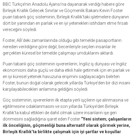
BBC Türkçe’nin Anadolu Ajansı’na dayanarak verdiği habere göre
Birleşik Krallık Gelecek Sınırlar ve Göçmenlik Bakanı Kevin Foster
puan tabanlı göç sisteminin, Birleşik Krallık’taki işletmelere dünyanın
dört bir yanından en parlak ve en iyi yetenekleri istihdam etme fırsatı
vereceğini söyledi.
Foster, AB’deki zamanlarında olduğu gibi temelde pasaportların
nereden verildiğine göre değil, becerileriyle seçilen insanlar ile
gerçekten küresel bir temelde çalışmayı umduklarını aktardı.
Puan tabanlı göç sisteminin işverenlerin; İngiliz iş dünyası ve İngiliz
ekonomisini daha güçlü ve daha etkili hale getirmek için en parlak ve
en iyi küresel yetenek havuzuna erişimini sağlayacağını belirten
Foster, bunun doğal olarak gelecek yıllarda Türkiye’den bir dizi insanı
karşılayabilecekleri anlamına geldiğini söyledi.
Göç sisteminin, işverenlerin ilk etapta yerli işçilerin işe alınmasına ve
eğitilmesine odaklanmasını ve son yıllarda Türkiye’den Birleşik
Krallık’ta kabul ettikleri de dahil olmak üzere insanların işe geri
dönmesini sağladığına işaret eden Foster
“Yeni sistem; çalışanların
ilk önceliğinin, göçmenliği buna alternatif olarak görmek yerine,
Birleşik Krallık’ta birlikte çalışmak için iyi şartlar ve koşullar