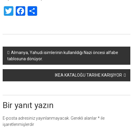
Twitter
Facebook
Share
Yazı
Almanya, Yahudi isimlerinin kullanıldığı Nazi öncesi alfabe
tablosuna dönüyor.
dolaşımı
IKEA KATALOĞU TARİHE KARIŞIYOR
Bir yanıt yazın
E-posta adresiniz yayınlanmayacak.
Gerekli alanlar
*
ile
işaretlenmişlerdir