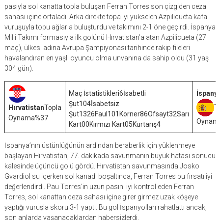
pasıyla sol kanatta topla buluşan Ferran Torres son çizgiden ceza
sahası içine ortaladı. Arka direkte topa iyi yükselen Azpilicueta kafa
vuruşuyla topu ağlarla buluşturdu ve takımını 2-1 öne geçirdi. İspanya
Milli Takımı formasıyla ilk golünü Hırvatistan’a atan Azpilicueta (27
maç), ülkesi adına Avrupa Şampiyonası tarihinde rakip fileleri
havalandıran en yaşlı oyuncu olma unvanına da sahip oldu (31 yaş
304 gün).
Maç İstatistikleri6İsabetli
İspany
Şut104İsabetsiz
T
Hırvatistan
Topla
Şut1326Faul101Korner86Ofsayt32Sarı
Oynama%37
Oynam
Kart00Kırmızı Kart05Kurtarış4
İspanya’nın üstünlüğünün ardından beraberlik için yüklenmeye
başlayan Hırvatistan, 77. dakikada savunmanın büyük hatası sonucu
kalesinde üçüncü golü gördü. Hırvatistan savunmasında Josko
Gvardiol su içerken sol kanadı boşaltınca, Ferran Torres bu fırsatı iyi
değerlendirdi. Pau Torres’in uzun pasını iyi kontrol eden Ferran
Torres, sol kanattan ceza sahası içine girer girmez uzak köşeye
yaptığı vuruşla skoru 3-1 yaptı. Bu gol İspanyolları rahatlattı ancak,
son anlarda yaşanacaklardan habersizlerdi.