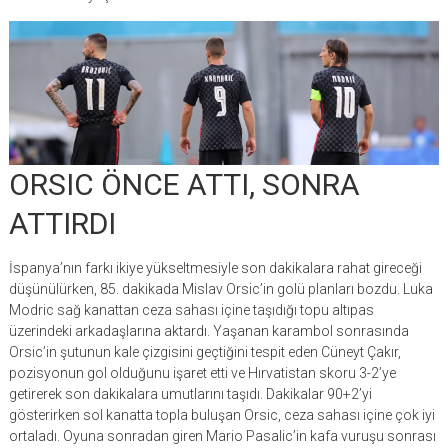
ORSIC ÖNCE ATTI, SONRA
ATTIRDI
İspanya’nın farkı ikiye yükseltmesiyle son dakikalara rahat gireceği
düşünülürken, 85. dakikada Mislav Orsic’in golü planları bozdu. Luka
Modric sağ kanattan ceza sahası içine taşıdığı topu altıpas
üzerindeki arkadaşlarına aktardı. Yaşanan karambol sonrasında
Orsic’in şutunun kale çizgisini geçtiğini tespit eden Cüneyt Çakır,
pozisyonun gol olduğunu işaret etti ve Hırvatistan skoru 3-2’ye
getirerek son dakikalara umutlarını taşıdı. Dakikalar 90+2’yi
gösterirken sol kanatta topla buluşan Orsic, ceza sahası içine çok iyi
ortaladı. Oyuna sonradan giren Mario Pasalic’in kafa vuruşu sonrası