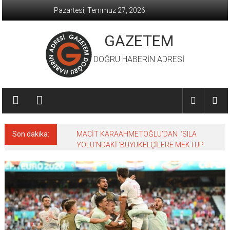
İçeriğe
Pazartesi, Temmuz 27, 2026
geç
GAZETEM
DOĞRU HABERİN ADRESİ
Son dakika:
MACİT KARAAHMETOĞLU’DAN ‘SILA
YOLU’NDAKİ ’BÜYÜKELÇİLERE MEKTUP