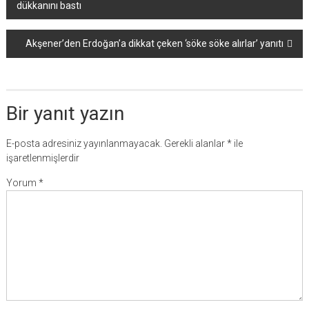
dükkanını bastı
dolaşımı
Akşener’den Erdoğan’a dikkat çeken ‘söke söke alırlar’ yanıtı
Bir yanıt yazın
E-posta adresiniz yayınlanmayacak.
Gerekli alanlar
*
ile
işaretlenmişlerdir
Yorum
*