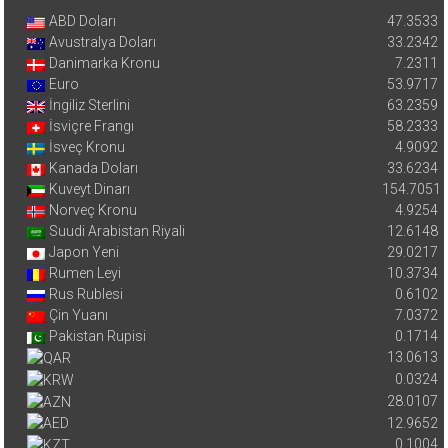
ABD Doları
47.3533
Avustralya Doları
33.2342
Danimarka Kronu
7.2311
Euro
53.9717
İngiliz Sterlini
63.2359
İsviçre Frangı
58.2333
İsveç Kronu
4.9092
Kanada Doları
33.6234
Kuveyt Dinarı
154.7051
Norveç Kronu
4.9254
Suudi Arabistan Riyali
12.6148
Japon Yeni
29.0217
Rumen Leyi
10.3734
Rus Rublesi
0.6102
Çin Yuanı
7.0372
Pakistan Rupisi
0.1714
13.0613
0.0324
28.0107
12.9652
0.1004