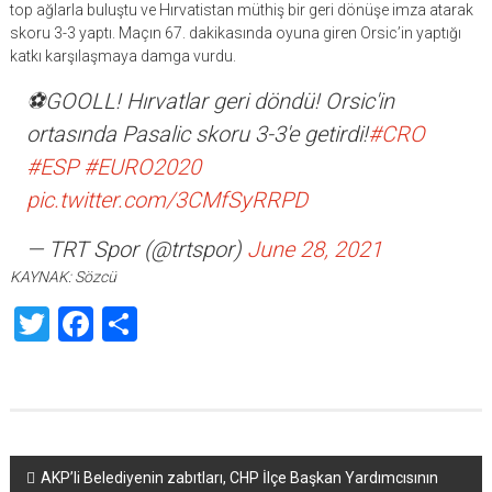
top ağlarla buluştu ve Hırvatistan müthiş bir geri dönüşe imza atarak
skoru 3-3 yaptı. Maçın 67. dakikasında oyuna giren Orsic’in yaptığı
katkı karşılaşmaya damga vurdu.
⚽GOOLL! Hırvatlar geri döndü! Orsic'in
ortasında Pasalic skoru 3-3'e getirdi!
#CRO
#ESP
#EURO2020
pic.twitter.com/3CMfSyRRPD
— TRT Spor (@trtspor)
June 28, 2021
KAYNAK: Sözcü
Twitter
Facebook
Share
Yazı
AKP’li Belediyenin zabıtları, CHP İlçe Başkan Yardımcısının