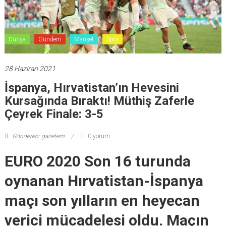
Dünya
Gündem
Manşet
Spor
28 Haziran 2021
İspanya, Hırvatistan’ın Hevesini
Kursağında Bıraktı! Müthiş Zaferle
Çeyrek Finale: 3-5
Gönderen: gazetem
0 yorum
EURO 2020 Son 16 turunda
oynanan Hırvatistan-İspanya
maçı son yılların en heyecan
verici mücadelesi oldu. Maçın