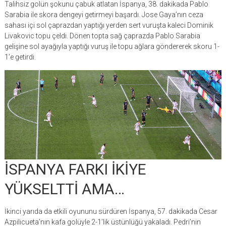
Talihsiz golün şokunu çabuk atlatan İspanya, 38. dakikada Pablo
Sarabia ile skora dengeyi getirmeyi başardı. Jose Gaya’nın ceza
sahası içi sol çaprazdan yaptığı yerden sert vuruşta kaleci Dominik
Livakovic topu çeldi. Dönen topta sağ çaprazda Pablo Sarabia
gelişine sol ayağıyla yaptığı vuruş ile topu ağlara göndererek skoru 1-
1’e getirdi.
İSPANYA FARKI İKİYE
YÜKSELTTİ AMA…
İkinci yarıda da etkili oyununu sürdüren İspanya, 57. dakikada Cesar
Azpilicueta’nın kafa golüyle 2-1’lik üstünlüğü yakaladı. Pedri’nin