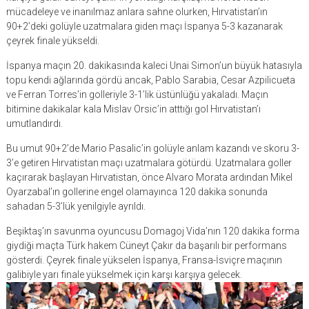
mücadeleye ve inanılmaz anlara sahne olurken, Hırvatistan’ın
90+2’deki golüyle uzatmalara giden maçı İspanya 5-3 kazanarak
çeyrek finale yükseldi.
İspanya maçın 20. dakikasında kaleci Unai Simon’un büyük hatasıyla
topu kendi ağlarında gördü ancak, Pablo Sarabia, Cesar Azpilicueta
ve Ferran Torres’in golleriyle 3-1’lik üstünlüğü yakaladı. Maçın
bitimine dakikalar kala Mislav Orsic’in atttığı gol Hırvatistan’ı
umutlandırdı.
Bu umut 90+2’de Mario Pasalic’in golüyle anlam kazandı ve skoru 3-
3’e getiren Hırvatistan maçı uzatmalara götürdü. Uzatmalara goller
kaçırarak başlayan Hırvatistan, önce Alvaro Morata ardından Mikel
Oyarzabal’ın gollerine engel olamayınca 120 dakika sonunda
sahadan 5-3’lük yenilgiyle ayrıldı.
Beşiktaş’ın savunma oyuncusu Domagoj Vida’nın 120 dakika forma
giydiği maçta Türk hakem Cüneyt Çakır da başarılı bir performans
gösterdi. Çeyrek finale yükselen İspanya, Fransa-İsviçre maçının
galibiyle yarı finale yükselmek için karşı karşıya gelecek.