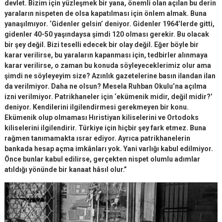
devlet. Bizim için yüzleşmek bir yana, önemli olan açılan bu derin
yaraların nispeten de olsa kapatılması için önlem almak. Buna
yanaşılmıyor. ‘Gidenler gelsin’ deniyor. Gidenler 1964’lerde gitti,
gidenler 40-50 yaşındaysa şimdi 120 olması gerekir. Bu olacak
bir şey değil. Bizi teselli edecek bir olay değil. Eğer böyle bir
karar verilirse, bu yaraların kapanması için, tedbirler alınmaya
karar verilirse, o zaman bu konuda söyleyeceklerimiz olur ama
şimdi ne söyleyeyim size? Azınlık gazetelerine basın ilandan ilan
da verilmiyor. Daha ne olsun? Mesela Ruhban Okulu’na açılma
izni verilmiyor. Patrikhaneler için ‘ekümenik midir, değil midir?’
deniyor. Kendilerini ilgilendirmesi gerekmeyen bir konu.
Ekümenik olup olmaması Hıristiyan kiliselerini ve Ortodoks
kiliselerini ilgilendirir. Türkiye için hiçbir şey fark etmez. Buna
rağmen tanımamakta ısrar ediyor. Ayrıca patrikhanelerin
bankada hesap açma imkânları yok. Yani varlığı kabul edilmiyor.
Önce bunlar kabul edilirse, gerçekten nispet olumlu adımlar
atıldığı yönünde bir kanaat hâsıl olur.”