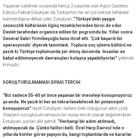
Yaşanan saldırılar sırasında henüz 2 yaşında olan Agos Gazetesi
Editörü Pakrat Estukyan da Türkiye’nin her an için benzer tehlikeler
barındırdığına dikkat çekti. Estukyan,
“Türkiye’deki yaygın
cezasızlık kültürünün ilginç tezahürlerinden birisi de odur.
Devlet tarafından organize edilen bir pogromdu bu. Yıllar sonra
General Sabri Yirmibeşoğlu bunu itiraf etti. ‘Çok başarılı bir
operasyondu’ diyerek tanımladı. Topluca suç işleme kültürü ne
yazık ki Türkiye toplumunda yer etmiş durumda. İnsanlar en
kabul edilemeyecek davranışları kolayca yapabiliyorlar”
şeklinde
konuştu.
SORUŞTURULMAMASI SİYASİ TERCİH
“Biz sadece 55-60 yıl önce yaşanan bir meseleyi konuşmuyoruz
şu anda. Ne yazık ki her an tekrarlanabilecek bir potansiyeli
konuşuyoruz”
diyen Estukyan, faillerin belli olduğunun altını çizdi.
Olayların soruşturulmamasını bir siyasi tercih olarak değerlendiren
Estukyan, şunları dile getirdi:
“Herhangi bir adım atılmadı,
atılmayacak da. Çünkü failleri belli. Özel Harp Dairesi’nde o
yıllarda kimler görev yapıyordu, hangi toplantılarda ne kararlar