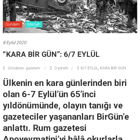
Gündem
Manşet
8 Eylül 2020
“KARA BİR GÜN”: 6/7 EYLÜL
Gönderen: gazetem
0 yorum
6/7 EYLÜL
,
KARA BİR GÜN
Ülkenin en kara günlerinden biri
olan 6-7 Eylül’ün 65’inci
yıldönümünde, olayın tanığı ve
gazeteciler yaşananları BirGün’e
anlattı. Rum gazetesi
Apoyevmatini’yi hâlâ okurlarla