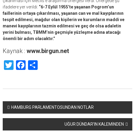
çıkarılması için Meclis’e araştırma önergesi verdi. Önergede şu
ifadelere yer verildi:
“6-7 Eylül 1955’te yaşanan Pogrom’un
faillerinin ortaya çıkarılması, yaşanan can ve mal kayıplarının
tespit edilmesi, mağdur olan kişilerin ve kurumların maddi ve
manevi kayıplarının tazmin edilmesi ve geç de olsa adaletin
yerini bulması, TBMM’nin geçmişle yüzleşme adına atacağı
önemli bir adım olacaktır.”
Kaynak :
www.birgun.net
Twitter
Facebook
Share
Yazı
HAMBURG PARLAMENTOSUNDAN NOTLAR
dolaşımı
UĞUR DÜNDAR’IN KALEMİNDEN