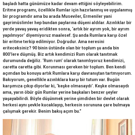
başladı hatta günümüze kadar devam ettiğini söyleyebilirim.
Eritme programı, özellikle Rumlar için hazırlanmış ve uygulanmış
bir programdır ama bu arada Museviler, Ermeniler yani
gayrimüslimler hep bundan paylarına düşeni aldılar. Azınlıklar bir
yerde yavaş yavaş eridikten sonra, ‘artık bir ayrım yok, bir ayrım
yapılmıyor’ diyemiyoruz maalesef. Şu anda Rumlara karşı özel
bir eritme terkip edilmiyor. Doğrudur. Ama neresini
eriteceksiniz? 90 binin üstünde olan bir toplum şu anda bin
800’lere düşmüş. Biz artık kendimizi Rum olarak tanıtmak
durumunda değiliz. ‘Rum rum’ olarak tanımlıyoruz kendimizi,
caretta caretta gibi. Korunması gereken bir toplum. Ben kendi
açımdan bu konuyu artık Rumlara karşı davranıştan tartmıyorum.
Bakıyorum, genellikle azınlıklara karşı bir tutum var. Bugün
karşımıza çıkıp diyorlar ki, ‘keşke olmasaydı’. Keşke olmasaydı
ama, yarın öbür gün Rumlar yerine başkaları benzer şeyler
yaşayabilirdi. Böyle düşünmek yerine şimdiden bir devlet olarak
herkesi aynı şevkle kucaklayıp, herkesin sorununa çare bulmaya
çalışmak gerekir. Benim bakış açım bu.”