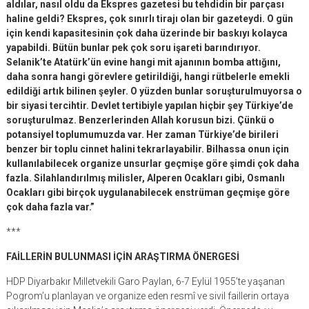
aldılar, nasıl oldu da Ekspres gazetesi bu tehdidin bir parçası
haline geldi? Ekspres, çok sınırlı tirajı olan bir gazeteydi. O gün
için kendi kapasitesinin çok daha üzerinde bir baskıyı kolayca
yapabildi. Bütün bunlar pek çok soru işareti barındırıyor.
Selanik’te Atatürk’ün evine hangi mit ajanının bomba attığını,
daha sonra hangi görevlere getirildiği, hangi rütbelerle emekli
edildiği artık bilinen şeyler. O yüzden bunlar soruşturulmuyorsa o
bir siyasi tercihtir. Devlet tertibiyle yapılan hiçbir şey Türkiye’de
soruşturulmaz. Benzerlerinden Allah korusun bizi. Çünkü o
potansiyel toplumumuzda var. Her zaman Türkiye’de birileri
benzer bir toplu cinnet halini tekrarlayabilir. Bilhassa onun için
kullanılabilecek organize unsurlar geçmişe göre şimdi çok daha
fazla. Silahlandırılmış milisler, Alperen Ocakları gibi, Osmanlı
Ocakları gibi birçok uygulanabilecek enstrüman geçmişe göre
çok daha fazla var.”
***
FAİLLERİN BULUNMASI İÇİN ARAŞTIRMA ÖNERGESİ
HDP Diyarbakır Milletvekili Garo Paylan, 6-7 Eylül 1955’te yaşanan
Pogrom’u planlayan ve organize eden resmî ve sivil faillerin ortaya