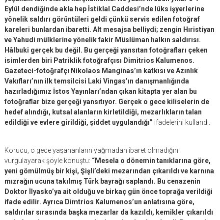
Eylül dendiğinde akla hep İstiklal Caddesi’nde lüks işyerlerine
yönelik saldırı görüntüleri geldi çünkü servis edilen fotoğraf
kareleri bunlardan ibaretti. Alt mesajsa belliydi; zengin Hıristiyan
ve Yahudi mülklerine yönelik fakir Müslüman halkın saldırısı.
Hâlbuki gerçek bu değil. Bu gerçeği yansıtan fotoğrafları çeken
isimlerden biri Patriklik fotoğrafçısı Dimitrios Kalumenos.
Gazeteci-fotoğrafçı Nikolaos Manginas’ın katkısı ve Azınlık
Vakıfları’nın ilk temsilcisi Laki Vingas’ın danışmanlığında
hazırladığımız İstos Yayınları’ndan çıkan kitapta yer alan bu
fotoğraflar bize gerçeği yansıtıyor. Gerçek o gece kiliselerin de
hedef alındığı, kutsal alanların kirletildiği, mezarlıkların talan
edildiği ve evlere girildiği, şiddet uygulandığı”
ifadelerini kullandı.
Korucu, o gece yaşananların yağmadan ibaret olmadığını
vurgulayarak şöyle konuştu:
“Mesela o dönemin tanıklarına göre,
yeni gömülmüş bir kişi, Şişli’deki mezarından çıkarıldı ve karnına
mızrağın ucuna takılmış Türk bayrağı saplandı. Bu cenazenin
Doktor İlyasko’ya ait olduğu ve birkaç gün önce toprağa verildiği
ifade edilir. Ayrıca Dimtrios Kalumenos’un anlatısına göre,
saldırılar sırasında başka mezarlar da kazıldı, kemikler çıkarıldı