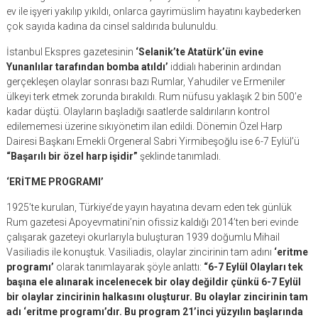
ev ile işyeri yakılıp yıkıldı, onlarca gayrimüslim hayatını kaybederken
çok sayıda kadına da cinsel saldırıda bulunuldu.
İstanbul Ekspres gazetesinin
‘Selanik’te Atatürk’ün evine
Yunanlılar tarafından bomba atıldı’
iddialı haberinin ardından
gerçekleşen olaylar sonrası bazı Rumlar, Yahudiler ve Ermeniler
ülkeyi terk etmek zorunda bırakıldı. Rum nüfusu yaklaşık 2 bin 500’e
kadar düştü. Olayların başladığı saatlerde saldırıların kontrol
edilememesi üzerine sıkıyönetim ilan edildi. Dönemin Özel Harp
Dairesi Başkanı Emekli Orgeneral Sabri Yirmibeşoğlu ise 6-7 Eylül’ü
“Başarılı bir özel harp işidir”
şeklinde tanımladı.
‘ERİTME PROGRAMI’
1925’te kurulan, Türkiye’de yayın hayatına devam eden tek günlük
Rum gazetesi Apoyevmatini’nin ofissiz kaldığı 2014’ten beri evinde
çalışarak gazeteyi okurlarıyla buluşturan 1939 doğumlu Mihail
Vasiliadis ile konuştuk. Vasiliadis, olaylar zincirinin tam adını
‘eritme
programı’
olarak tanımlayarak şöyle anlattı:
“6-7 Eylül Olayları tek
başına ele alınarak incelenecek bir olay değildir çünkü 6-7 Eylül
bir olaylar zincirinin halkasını oluşturur. Bu olaylar zincirinin tam
adı ‘eritme programı’dır. Bu program 21’inci yüzyılın başlarında