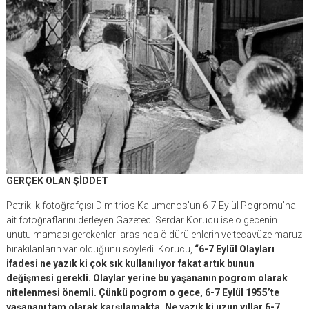
GERÇEK OLAN ŞİDDET
Patriklik fotoğrafçısı Dimitrios Kalumenos’un 6-7 Eylül Pogromu’na
ait fotoğraflarını derleyen Gazeteci Serdar Korucu ise o gecenin
unutulmaması gerekenleri arasında öldürülenlerin ve tecavüze maruz
bırakılanların var olduğunu söyledi. Korucu,
“6-7 Eylül Olayları
ifadesi ne yazık ki çok sık kullanılıyor fakat artık bunun
değişmesi gerekli. Olaylar yerine bu yaşananın pogrom olarak
nitelenmesi önemli. Çünkü pogrom o gece, 6-7 Eylül 1955’te
yaşananı tam olarak karşılamakta. Ne yazık ki uzun yıllar 6-7