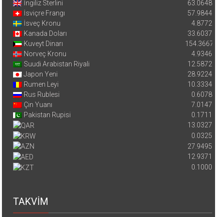
İngiliz Sterlini
63.0648
İsviçre Frangı
57.9844
İsveç Kronu
4.8772
Kanada Doları
33.6037
Kuveyt Dinarı
154.3667
Norveç Kronu
4.9346
Suudi Arabistan Riyali
12.5872
Japon Yeni
28.9224
Rumen Leyi
10.3334
Rus Rublesi
0.6078
Çin Yuanı
7.0147
Pakistan Rupisi
0.1711
13.0327
0.0325
27.9495
12.9371
0.1000
TAKVİM