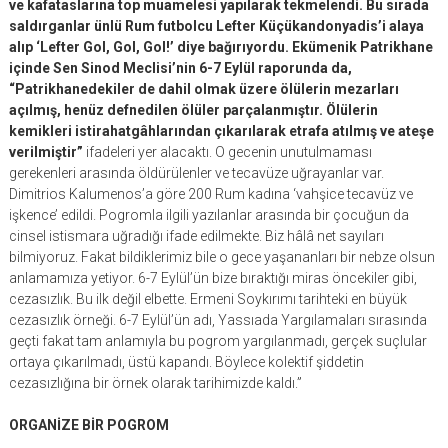
ve kafataslarına top muamelesi yapılarak tekmelendi. Bu sırada
saldırganlar ünlü Rum futbolcu Lefter Küçükandonyadis’i alaya
alıp ‘Lefter Gol, Gol, Gol!’ diye bağırıyordu. Ekümenik Patrikhane
içinde Sen Sinod Meclisi’nin 6-7 Eylül raporunda da,
“Patrikhanedekiler de dahil olmak üzere ölülerin mezarları
açılmış, henüz defnedilen ölüler parçalanmıştır. Ölülerin
kemikleri istirahatgâhlarından çıkarılarak etrafa atılmış ve ateşe
verilmiştir”
ifadeleri yer alacaktı. O gecenin unutulmaması
gerekenleri arasında öldürülenler ve tecavüze uğrayanlar var.
Dimitrios Kalumenos’a göre 200 Rum kadına ‘vahşice tecavüz ve
işkence’ edildi. Pogromla ilgili yazılanlar arasında bir çocuğun da
cinsel istismara uğradığı ifade edilmekte. Biz hâlâ net sayıları
bilmiyoruz. Fakat bildiklerimiz bile o gece yaşananları bir nebze olsun
anlamamıza yetiyor. 6-7 Eylül’ün bize bıraktığı miras öncekiler gibi,
cezasızlık. Bu ilk değil elbette. Ermeni Soykırımı tarihteki en büyük
cezasızlık örneği. 6-7 Eylül’ün adı, Yassıada Yargılamaları sırasında
geçti fakat tam anlamıyla bu pogrom yargılanmadı, gerçek suçlular
ortaya çıkarılmadı, üstü kapandı. Böylece kolektif şiddetin
cezasızlığına bir örnek olarak tarihimizde kaldı.”
ORGANİZE BİR POGROM