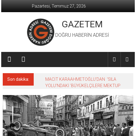
İçeriğe
Pazartesi, Temmuz 27, 2026
geç
GAZETEM
DOĞRU HABERİN ADRESİ
Son dakika:
MACİT KARAAHMETOĞLU’DAN ‘SILA
YOLU’NDAKİ ’BÜYÜKELÇİLERE MEKTUP