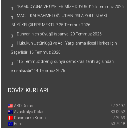
“KAMUOYUNA VE ÜYELERİMİZE DUYURU”
25 Temmuz 2026
MACİT KARAAHMETOĞLU’DAN ‘SILA YOLU’NDAKİ
’BÜYÜKELÇİLERE MEKTUP
25 Temmuz 2026
Dünyanın en büyüğü İspanya!
20 Temmuz 2026
Hukukun Üstünlüğü ve Adil Yargılanma İlkesi Herkes İçin
Geçerlidir!
16 Temmuz 2026
“15 Temmuz direnişi dünya demokrasi tarihi açısından
emsalsizdir”
14 Temmuz 2026
DÖVİZ KURLARI
ABD Doları
47.2497
Avustralya Doları
33.0952
Danimarka Kronu
7.2069
Euro
53.7918