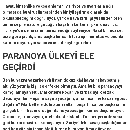
Hayat, bir tehlike yoksa anlamını yitiriyor ve uyarıların ağır
olması da bu virüsün tersinden bir iyileştirme olarak da
okunabileceğini doğruluyor. Çin’de hava kirliliği yüzünden ölen
binlerce prematüre çocuğun hayatını kurtarmış koronavirüs.
Türkiye’de de havanın temizlendiği söyleniyor. Nasıl ki necaset
bize göre pislik, ama başka bir canlı türü için nimetse ve onunla
karnını doyuruyorsa bu virüsü de öyle görelim.
PARANOYA ÜLKEYİ ELE
GEÇİRDİ
Ben bu yazıyı yazarken virüsten dokuz kişi hayatını kaybetmiş,
altı yüz yetmiş kişi ise enfekte olmuştu. Ama bu bile paranoyayı
kamçılamaya yetti. Marketlere koşan ve birkaç aylık erzak
depolayanlar. Hepsini saymayacağım, ama insan ne kadar egoist
değil mi? Marketlere dolup tüm rafları boşaltınca, bir başkasının
gerçek bir ihtiyacı olduğunda ne yapacağını kimse düşünmüyor.
Otobüste, tramvayda, metrobüste İstanbul’un her yerinde veba
gibi bu koronavirüs konuşuluyor. Suriye’deki savaş başladığından
beri kaç yüz bin insan öldü, kimse bilmiyor. Ama dünyada