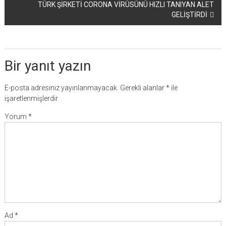
TÜRK ŞİRKETİ CORONA VİRÜSÜNÜ HIZLI TANIYAN ALET
GELİŞTİRDİ
Bir yanıt yazın
E-posta adresiniz yayınlanmayacak.
Gerekli alanlar
*
ile
işaretlenmişlerdir
Yorum
*
Ad
*