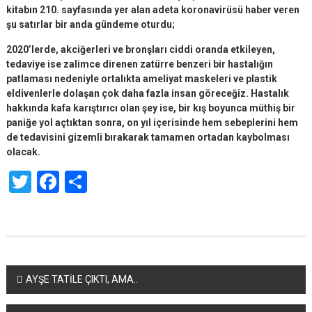
kitabın 210. sayfasında yer alan adeta koronavirüsü haber veren
şu satırlar bir anda gündeme oturdu;
2020’lerde, akciğerleri ve bronşları ciddi oranda etkileyen,
tedaviye ise zalimce direnen zatürre benzeri bir hastalığın
patlaması nedeniyle ortalıkta ameliyat maskeleri ve plastik
eldivenlerle dolaşan çok daha fazla insan göreceğiz. Hastalık
hakkında kafa karıştırıcı olan şey ise, bir kış boyunca müthiş bir
paniğe yol açtıktan sonra, on yıl içerisinde hem sebeplerini hem
de tedavisini gizemli bırakarak tamamen ortadan kaybolması
olacak.
Twitter
Facebook
Share
Yazı
AYŞE TATİLE ÇIKTI, AMA..
dolaşımı