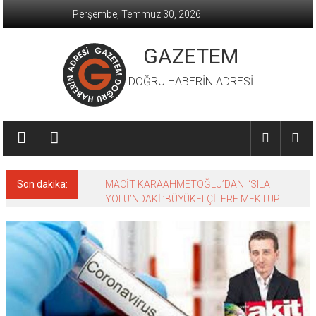
İçeriğe
Perşembe, Temmuz 30, 2026
geç
GAZETEM
DOĞRU HABERİN ADRESİ
Son dakika:
MACİT KARAAHMETOĞLU’DAN ‘SILA
YOLU’NDAKİ ’BÜYÜKELÇİLERE MEKTUP