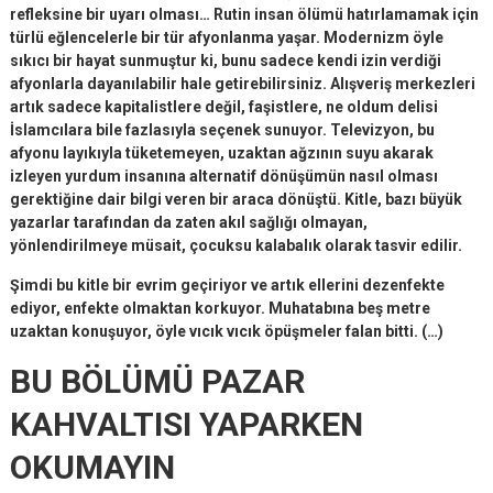
refleksine bir uyarı olması… Rutin insan ölümü hatırlamamak için
türlü eğlencelerle bir tür afyonlanma yaşar. Modernizm öyle
sıkıcı bir hayat sunmuştur ki, bunu sadece kendi izin verdiği
afyonlarla dayanılabilir hale getirebilirsiniz. Alışveriş merkezleri
artık sadece kapitalistlere değil, faşistlere, ne oldum delisi
İslamcılara bile fazlasıyla seçenek sunuyor. Televizyon, bu
afyonu layıkıyla tüketemeyen, uzaktan ağzının suyu akarak
izleyen yurdum insanına alternatif dönüşümün nasıl olması
gerektiğine dair bilgi veren bir araca dönüştü. Kitle, bazı büyük
yazarlar tarafından da zaten akıl sağlığı olmayan,
yönlendirilmeye müsait, çocuksu kalabalık olarak tasvir edilir.
Şimdi bu kitle bir evrim geçiriyor ve artık ellerini dezenfekte
ediyor, enfekte olmaktan korkuyor. Muhatabına beş metre
uzaktan konuşuyor, öyle vıcık vıcık öpüşmeler falan bitti. (…)
BU BÖLÜMÜ PAZAR
KAHVALTISI YAPARKEN
OKUMAYIN