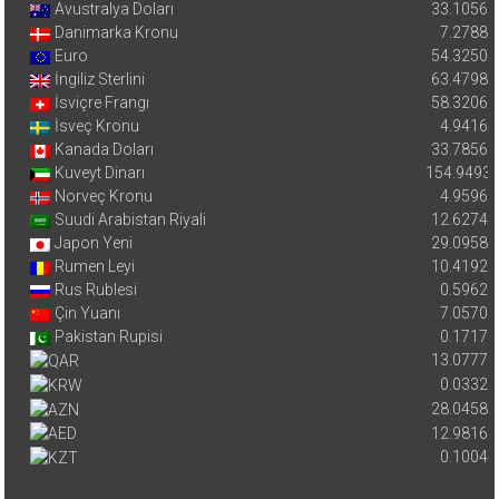
Avustralya Doları
33.1056
Danimarka Kronu
7.2788
Euro
54.3250
İngiliz Sterlini
63.4798
İsviçre Frangı
58.3206
İsveç Kronu
4.9416
Kanada Doları
33.7856
Kuveyt Dinarı
154.9493
Norveç Kronu
4.9596
Suudi Arabistan Riyali
12.6274
Japon Yeni
29.0958
Rumen Leyi
10.4192
Rus Rublesi
0.5962
Çin Yuanı
7.0570
Pakistan Rupisi
0.1717
13.0777
0.0332
28.0458
12.9816
0.1004