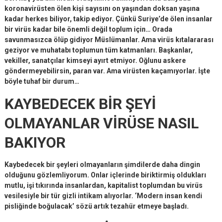
koronavirüsten ölen kişi sayısını on yaşından doksan yaşına
kadar herkes biliyor, takip ediyor. Çünkü Suriye’de ölen insanlar
bir virüs kadar bile önemli değil toplum için… Orada
savunmasızca ölüp gidiyor Müslümanlar. Ama virüs kıtalararası
geziyor ve muhatabı toplumun tüm katmanları. Başkanlar,
vekiller, sanatçılar kimseyi ayırt etmiyor. Oğlunu askere
göndermeyebilirsin, paran var. Ama virüsten kaçamıyorlar. İşte
böyle tuhaf bir durum…
KAYBEDECEK BİR ŞEYİ
OLMAYANLAR VİRÜSE NASIL
BAKIYOR
Kaybedecek bir şeyleri olmayanların şimdilerde daha dingin
olduğunu gözlemliyorum. Onlar içlerinde biriktirmiş oldukları
mutlu, işi tıkırında insanlardan, kapitalist toplumdan bu virüs
vesilesiyle bir tür gizli intikam alıyorlar. ‘Modern insan kendi
pisliğinde boğulacak’ sözü artık tezahür etmeye başladı.