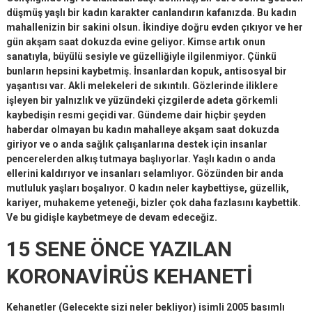
düşmüş yaşlı bir kadın karakter canlandırın kafanızda. Bu kadın
mahallenizin bir sakini olsun. İkindiye doğru evden çıkıyor ve her
gün akşam saat dokuzda evine geliyor. Kimse artık onun
sanatıyla, büyülü sesiyle ve güzelliğiyle ilgilenmiyor. Çünkü
bunların hepsini kaybetmiş. İnsanlardan kopuk, antisosyal bir
yaşantısı var. Akli melekeleri de sıkıntılı. Gözlerinde iliklere
işleyen bir yalnızlık ve yüzündeki çizgilerde adeta görkemli
kaybedişin resmi geçidi var. Gündeme dair hiçbir şeyden
haberdar olmayan bu kadın mahalleye akşam saat dokuzda
giriyor ve o anda sağlık çalışanlarına destek için insanlar
pencerelerden alkış tutmaya başlıyorlar. Yaşlı kadın o anda
ellerini kaldırıyor ve insanları selamlıyor. Gözünden bir anda
mutluluk yaşları boşalıyor. O kadın neler kaybettiyse, güzellik,
kariyer, muhakeme yeteneği, bizler çok daha fazlasını kaybettik.
Ve bu gidişle kaybetmeye de devam edeceğiz.
15 SENE ÖNCE YAZILAN
KORONAVİRÜS KEHANETİ
Kehanetler (Gelecekte sizi neler bekliyor) isimli 2005 basımlı