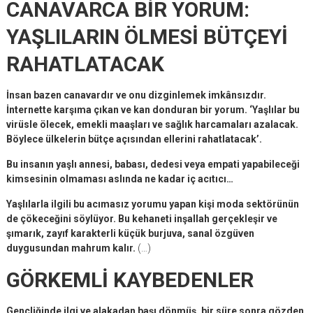
CANAVARCA BİR YORUM:
YAŞLILARIN ÖLMESİ BÜTÇEYİ
RAHATLATACAK
İnsan bazen canavardır ve onu dizginlemek imkânsızdır.
İnternette karşıma çıkan ve kan donduran bir yorum. ‘Yaşlılar bu
virüsle ölecek, emekli maaşları ve sağlık harcamaları azalacak.
Böylece ülkelerin bütçe açısından ellerini rahatlatacak’.
Bu insanın yaşlı annesi, babası, dedesi veya empati yapabileceği
kimsesinin olmaması aslında ne kadar iç acıtıcı…
Yaşlılarla ilgili bu acımasız yorumu yapan kişi moda sektörünün
de çökeceğini söylüyor. Bu kehaneti inşallah gerçekleşir ve
şımarık, zayıf karakterli küçük burjuva, sanal özgüven
duygusundan mahrum kalır.
(…)
GÖRKEMLİ KAYBEDENLER
Gençliğinde ilgi ve alakadan başı dönmüş, bir süre sonra gözden