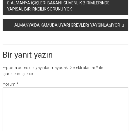
Yazı
ALMANYA İÇİŞLERİ BAKANI: GÜVENLİK BİRİMLERİNDE
YAPISAL BİR IRKÇILIK SORUNU YOK
dolaşımı
ALMANYA’DA KAMUDA UYARI GREVLERİ YAYGINLAŞIYOR
Bir yanıt yazın
E-posta adresiniz yayınlanmayacak.
Gerekli alanlar
*
ile
işaretlenmişlerdir
Yorum
*