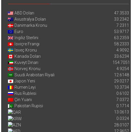
ABD Doları
47.3533
Avustralya Doları
33.2342
Danimarka Kronu
7.2311
Euro
53.9717
İngiliz Sterlini
63.2359
İsviçre Frangı
58.2333
İsveç Kronu
4.9092
Kanada Doları
33.6234
Kuveyt Dinarı
154.7051
Norveç Kronu
4.9254
Suudi Arabistan Riyali
12.6148
Japon Yeni
29.0217
Rumen Leyi
10.3734
Rus Rublesi
0.6102
Çin Yuanı
7.0372
Pakistan Rupisi
0.1714
13.0613
0.0324
28.0107
12.9652