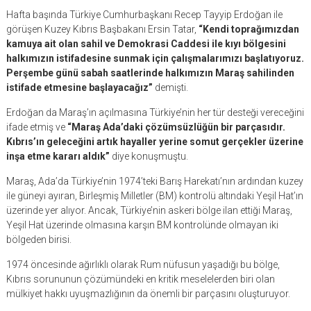
Hafta başında Türkiye Cumhurbaşkanı Recep Tayyip Erdoğan ile
görüşen Kuzey Kıbrıs Başbakanı Ersin Tatar,
“Kendi toprağımızdan
kamuya ait olan sahil ve Demokrasi Caddesi ile kıyı bölgesini
halkımızın istifadesine sunmak için çalışmalarımızı başlatıyoruz.
Perşembe günü sabah saatlerinde halkımızın Maraş sahilinden
istifade etmesine başlayacağız”
demişti.
Erdoğan da Maraş’ın açılmasına Türkiye’nin her tür desteği vereceğini
ifade etmiş ve
“Maraş Ada’daki çözümsüzlüğün bir parçasıdır.
Kıbrıs’ın geleceğini artık hayaller yerine somut gerçekler üzerine
inşa etme kararı aldık”
diye konuşmuştu.
Maraş, Ada’da Türkiye’nin 1974’teki Barış Harekatı’nın ardından kuzey
ile güneyi ayıran, Birleşmiş Milletler (BM) kontrolü altındaki Yeşil Hat’ın
üzerinde yer alıyor. Ancak, Türkiye’nin askeri bölge ilan ettiği Maraş,
Yeşil Hat üzerinde olmasına karşın BM kontrolünde olmayan iki
bölgeden birisi.
1974 öncesinde ağırlıklı olarak Rum nüfusun yaşadığı bu bölge,
Kıbrıs sorununun çözümündeki en kritik meselelerden biri olan
mülkiyet hakkı uyuşmazlığının da önemli bir parçasını oluşturuyor.