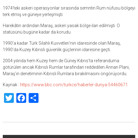
1974’teki askeri operasyonlar sırasında semntin Rum nüfusu bölgeyi
terk etmiş ve güneye yerleşmişti.
Harekâtın ardından Maraş, askeri yasak bölge ilan edilmişti. O
statüsünü bugüne kadar da korudu.
1990’a kadar Türk Silahlı Kuvvetleri’nin idaresinde olan Maraş,
1990’da Kuzey Kıbrıslı güvenlik güçlerinin idaresine geçti.
2004 yılında hem Kuzey hem de Güney Kıbrıs’ta referanduma
götürülen ancak Kıbrıslı Rumlar tarafından reddedilen Annan Planı,
Maraş’ın denetiminin Kıbrıslı Rumlara bırakılmasını öngörüyordu.
Kaynak :
https://www.bbc.com/turkce/haberler-dunya-54460671
Twitter
Facebook
Share