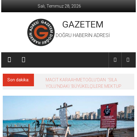
İçeriğe
Salı, Temmuz 28, 2026
geç
GAZETEM
DOĞRU HABERİN ADRESİ
Son dakika:
MACİT KARAAHMETOĞLU’DAN ‘SILA
YOLU’NDAKİ ’BÜYÜKELÇİLERE MEKTUP