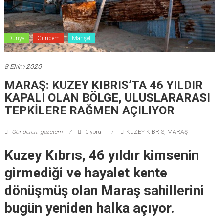
Dünya
Gündem
Manşet
8 Ekim 2020
MARAŞ: KUZEY KIBRIS’TA 46 YILDIR
KAPALI OLAN BÖLGE, ULUSLARARASI
TEPKİLERE RAĞMEN AÇILIYOR
Gönderen: gazetem
0 yorum
KUZEY KIBRIS
,
MARAŞ
Kuzey Kıbrıs, 46 yıldır kimsenin
girmediği ve hayalet kente
dönüşmüş olan Maraş sahillerini
bugün yeniden halka açıyor.