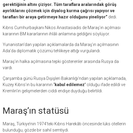
gerektiğinin altını çiziyor. Tüm taraflara aralarındak görüş
ayırlıklarını çözmek için diyalog kurma çağrısı yapıyor ve
tarafları bir araya getirmeye hazır olduğunu yineliyor”
dedi.
Kıbrıs Cumhurbaşkanı Nikos Anastasiadis de Maraş’ın açılması
kararının BM kararlarının ihlâli anlamına geldiğini söylüyor.
Yunanistan’dan yapılan açıklamalarda da Maraş’ın açılmasının
Ada’da diplomatik çözümü tehlikeye attığı vurgulandı.
Maraş’ın halka açılmasına tepki gösterenler arasında Rusya da
vardı.
Çarşamba günü Rusya Dışişleri Bakanlığı’ndan yapılan açıklamada,
Kuzey Kıbrıs’ın bu kararının
‘kabul edilemez’
olduğu ifade edildi ve
Kremlin’in gelişmelerden ciddi endişe duyduğu belirtildi.
Maraş’ın statüsü
Maraş, Türkiye’nin 1974’teki Kıbrıs Harekâtı öncesinde lüks otellerin
bulunduğu, gözde bir sahil semtiydi.