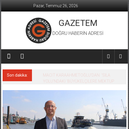
İçeriğe
Pazar, Temmuz 26, 2026
geç
GAZETEM
DOĞRU HABERİN ADRESİ
Son dakika:
MACİT KARAAHMETOĞLU’DAN ‘SILA
YOLU’NDAKİ ’BÜYÜKELÇİLERE MEKTUP