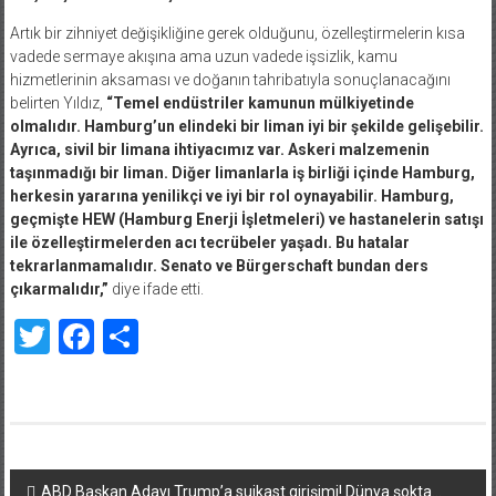
Artık bir zihniyet değişikliğine gerek olduğunu, özelleştirmelerin kısa
vadede sermaye akışına ama uzun vadede işsizlik, kamu
hizmetlerinin aksaması ve doğanın tahribatıyla sonuçlanacağını
belirten Yıldız,
“Temel endüstriler kamunun mülkiyetinde
olmalıdır. Hamburg’un elindeki bir liman iyi bir şekilde gelişebilir.
Ayrıca, sivil bir limana ihtiyacımız var. Askeri malzemenin
taşınmadığı bir liman. Diğer limanlarla iş birliği içinde Hamburg,
herkesin yararına yenilikçi ve iyi bir rol oynayabilir. Hamburg,
geçmişte HEW (Hamburg Enerji İşletmeleri) ve hastanelerin satışı
ile özelleştirmelerden acı tecrübeler yaşadı. Bu hatalar
tekrarlanmamalıdır. Senato ve Bürgerschaft bundan ders
çıkarmalıdır,”
diye ifade etti.
Twitter
Facebook
Share
Yazı
ABD Başkan Adayı Trump’a suikast girişimi! Dünya şokta…