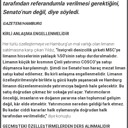
tarafından referandumla verilmesi gerektiğini,
Senato’nun değil, diye söyledi.
GAZETEM/HAMBURG
KİRLİ ANLAŞMA ENGELLENMELİDİR
Her türlü özelleştirmeye ve Hamburg’un mal varlığı olan limanın
satılmasına karşı çıkan Yıldız,
“İsviçreli denizcilik şirketi MSC’ye
limanın hisselerinin yaklaşık %50’sinin satışı durdurulmalıdır.
Limanın küçük bir kısmının Çinli yatırımcı COSCO’ya satışı
düşmanca karşılanmıştı. Şimdi ise Senato’nun haraç mezat liman
satışı kabul edilemez. Bu kirli anlaşma engellenmelidir. Limanın
özelleştirilmesiyle birlikte iş gücü kaybı yaşanacak ve Hamburg
limanın düzenlenmesinde yatırımcıya bağımlı hale gelecektir. Bu
satış doğrudan çıkmaz bir sokağa yol açar. Yatırımcıların
önceliği, insanların ve doğanın yararına olan toplumsal gelişim
değil, kâr elde etmektir. Yatırımcının nereden geldiği fark etmez.
Bu kadar ciddi kararlar halk oylamasıyla doğrudan halk
tarafından verilmelidir,”
diye konuştu.
GEÇMİŞTEKİ ÖZELLEŞTİRMELERDEN DERS ALINMALIDIR