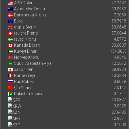
ABD Doları
47.2497
Avustralya Doları
33.0952
Danimarka Kronu
7.2069
Euro
53.7918
İngiliz Sterlini
63.0648
İsviçre Frangı
57.9844
İsveç Kronu
4.8772
Kanada Doları
33.6037
Kuveyt Dinarı
154.3667
Norveç Kronu
4.9346
Suudi Arabistan Riyali
12.5872
Japon Yeni
28.9224
Rumen Leyi
10.3334
Rus Rublesi
0.6078
Çin Yuanı
7.0147
Pakistan Rupisi
0.1711
13.0327
0.0325
27.9495
12.9371
0.1000