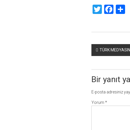
Twitte
Fac
S
Yazı
TÜRK MEDYASIN
dolaşımı
Bir yanıt y
E-posta adresiniz ya
Yorum
*