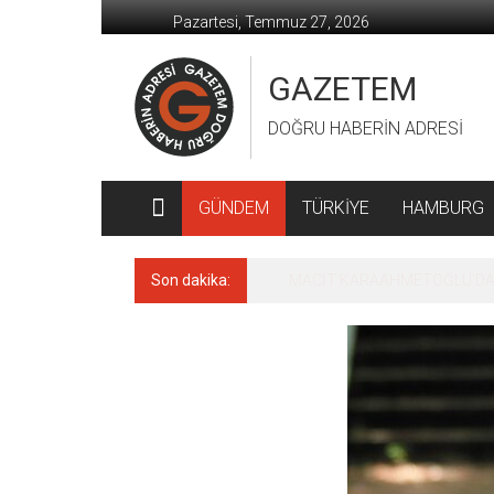
İçeriğe
Pazartesi, Temmuz 27, 2026
geç
GAZETEM
DOĞRU HABERİN ADRESİ
GÜNDEM
TÜRKİYE
HAMBURG
Son dakika:
MACİT KARAAHMETOĞLU’DAN