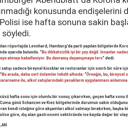
ınmadığı konusunda endişelerini di
olisi ise hafta sonuna sakin başl
 söyledi.
lan röportajda Leonhard, Hamburg’da parti yapılan bölgelerde Koro
unda uyarıda bulundu.
“
Bu dikkatsizlik iyi bir şey değil. İnsanlar sadec
keye atmayı kabulleniyor
.
Bu davranış dayanışmaya ters
” dedi.
satışı sadece bireysel kiosklar ve restoranlar için sınırlı bir süre iç
”
Bu arada, daha sert önlemler tehdit altında:
“
Örneğin, bu, bireysel 
kararname ile, alkol satışlarındaki yasakların uygulanması anlamına
üsü hafta sonu için olumlu bir sonuç çıkarırken, geçen hafta sonu i
a, Cuma günü Schanzen ve Kiez bölgelerinde durumun sakin olduğunu 
ran kendi isteğine göre akşamları alkol satmayı bırakırken, başka bi
Polise göre, dış alan gastronomi sektöründe ise kayda değer bir olay 
SLAN