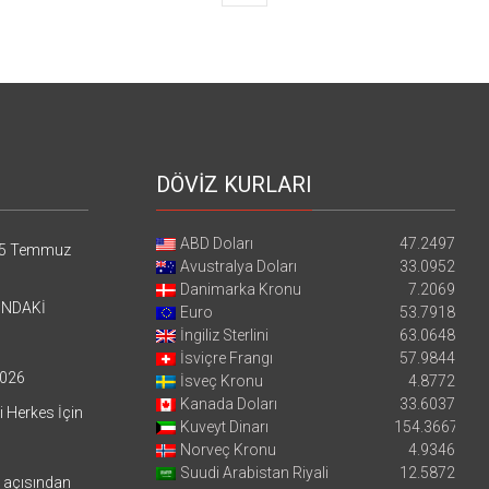
DÖVİZ KURLARI
ABD Doları
47.2497
5 Temmuz
Avustralya Doları
33.0952
Danimarka Kronu
7.2069
’NDAKİ
Euro
53.7918
İngiliz Sterlini
63.0648
İsviçre Frangı
57.9844
026
İsveç Kronu
4.8772
Kanada Doları
33.6037
i Herkes İçin
Kuveyt Dinarı
154.3667
Norveç Kronu
4.9346
Suudi Arabistan Riyali
12.5872
i açısından