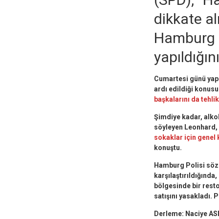
dikkate al
Hamburg P
yapıldığını
Cumartesi günü yapı
ardı edildiği konus
başkalarını da tehli
Şimdiye kadar, alkol 
söyleyen Leonhard, 
sokaklar için genel 
konuştu.
Hamburg Polisi sözc
karşılaştırıldığınd
bölgesinde bir resto
satışını yasakladı. 
Derleme: Naciye A