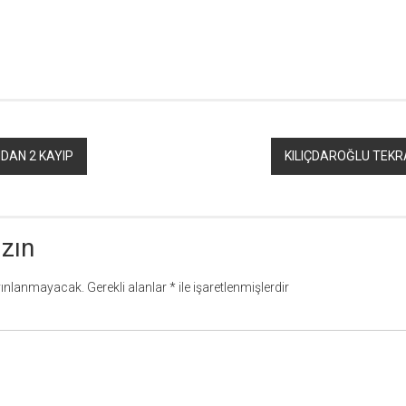
r
ebook
hare
DAN 2 KAYIP
KILIÇDAROĞLU TEKR
azın
yınlanmayacak.
Gerekli alanlar
*
ile işaretlenmişlerdir