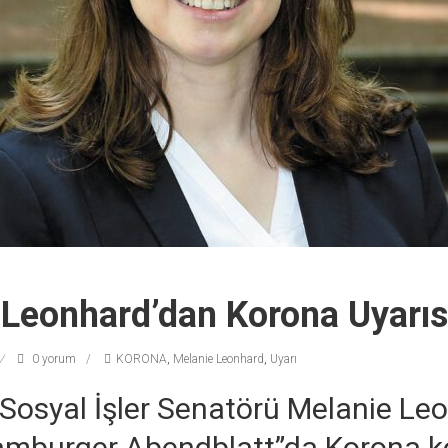
 Leonhard’dan Korona Uyarıs
0 yorum
KORONA
,
Melanie Leonhard
,
Uyarı
osyal İşler Senatörü Melanie Le
amburger Abendblatt”da Korona ko