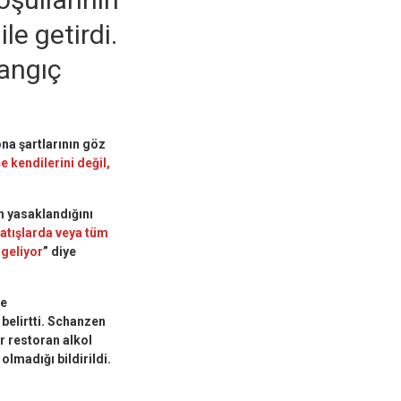
le getirdi.
angıç
na şartlarının göz
e kendilerini değil,
in yasaklandığını
satışlarda veya tüm
 geliyor
” diye
le
belirtti. Schanzen
r restoran alkol
olmadığı bildirildi.