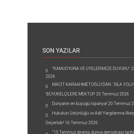
SON YAZILAR
“KAMUOYUNA VE ÜYELERİMİZE DUYURU”
2
2026
MACİT KARAAHMETOĞLU’DAN ‘SILA YOLU
’BÜYÜKELÇİLERE MEKTUP
25 Temmuz 2026
Dünyanın en büyüğü İspanya!
20 Temmuz 2
Hukukun Üstünlüğü ve Adil Yargılanma İlkes
Geçerlidir!
16 Temmuz 2026
“15 Temmuz direnişi dünya demokrasi tarih