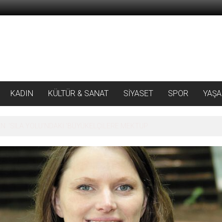
KADIN
KÜLTÜR & SANAT
SİYASET
SPOR
YAŞ
 ‘SILA YOLU’NDAKİ ’BÜYÜKELÇİLERE MEKTUP