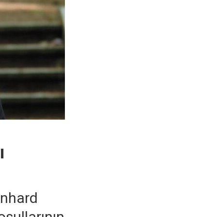
ı
onhard
şullarının