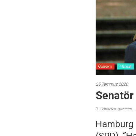
Gündem
Manşet
25 Temmuz 2020
Senatör
Gönderen: gazetem
Hamburg S
(SPD), “H