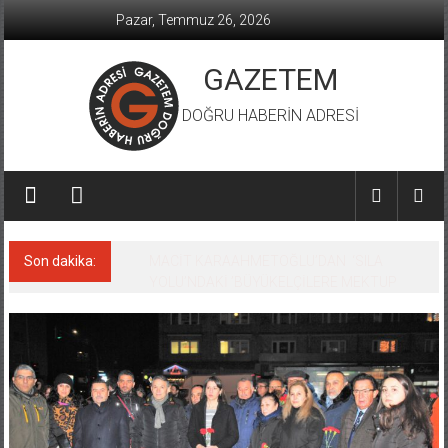
İçeriğe
Pazar, Temmuz 26, 2026
geç
GAZETEM
DOĞRU HABERİN ADRESİ
Son dakika:
MACİT KARAAHMETOĞLU’DAN ‘SILA
YOLU’NDAKİ ’BÜYÜKELÇİLERE MEKTUP