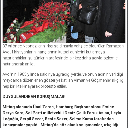
37 yıl önce Neonazilerin ırkçı saldırısıyla vahşice öldürülen Ramazan
Avcı, Hristiyanların inançlarının kutsal günlerini kutlamaya
hazırlandıkları şu günlerin arafesinde, bir kez daha acıyla-özlemle
hatırlanarak anıldı.
Avcı’nın 1985 yılında saldırıya uğradığı yerde, ve onun adının verildiği
meydanda düzenlenen gösteriye katılan Alman ve Göçmenler ırkçılığı
hep birlikte kınayarak protesto ettiler.
DUYGULANDIRAN KONUŞMALAR!
Miting alanında Ünal Zeran, Hamburg Başkonsolosu Emine
Derya Kara, Sol Parti milletvekili Deniz Çelik Faruk Aslan, Leyla
Loğoğlu, Serpil Sezer, Beste Sezer, Selma Kuma tarafından
konuşmalar yapıldı. Miting’de söz alan konuşmacılar, ırkçılığı