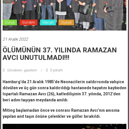
Dünya
Gündem
Manşet
Siyaset
21 Aralık 2022
ÖLÜMÜNÜN 37. YILINDA RAMAZAN
AVCI UNUTULMADI!!!
Gönderen: gazetem
0 yorum
Hamburg’da 21 Aralık 1985’de Neonazilerin saldırısında vahşice
dövülen ve üç gün sonra kaldırıldığı hastanede hayatını kaybeden
Ispartalı Ramazan Avcı (26), katledilişinin 37. yılında, 2012’den
beri adını taşıyan meydanda anıldı.
Miting başlamadan önce ve sonrası Ramazan Avcı’nın anısına
yapılan anıt taşın önüne çelenkler ve güller bırakıldı.