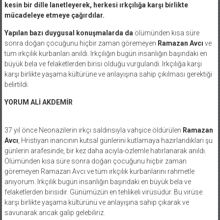
kesin bir dille lanetleyerek, herkesi ırkçılığa karşı birlikte
mücadeleye etmeye çağırdılar.
Yapılan bazı duygusal konuşmalarda da
ölümünden kısa süre
sonra doğan çocuğunu hiçbir zaman göremeyen
Ramazan Avcı
ve
tüm ırkçılık kurbanları anıldı. Irkçılığın bugün insanlığın başındaki en
büyük bela ve felaketlerden birisi olduğu vurgulandı. Irkçılığa karşı
karşı birlikte yaşama kültürüne ve anlayışına sahip çıkılması gerektiği
belirtildi.
YORUM ALİ AKDEMİR
37 yıl önce Neonazilerin ırkçı saldırısıyla vahşice öldürülen
Ramazan
Avcı
, Hristiyan inancının kutsal günlerini kutlamaya hazırlandıklari şu
günlerin arafesinde, bir kez daha acıyla-özlemle hatırlanarak anıldı.
Ölümünden kısa süre sonra doğan çocuğunu hiçbir zaman
göremeyen Ramazan Avcı ve tüm ırkçılık kurbanlarını rahmetle
anıyorum. Irkçılık bugün insanlığın başındaki en büyük bela ve
felaketlerden birisidir. Günümüzün en tehlikeli virüsüdür. Bu virüse
karşı birlikte yaşama kültürünü ve anlayışına sahip çıkarak ve
savunarak ancak galip gelebiliriz.