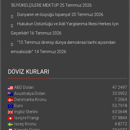
’BÜYÜKELÇİLERE MEKTUP
25 Temmuz 2026
Dünyanın en büyüğü İspanya!
20 Temmuz 2026
Hukukun Üstünlüğü ve Adil Yargılanma İlkesi Herkes İçin
Geçerlidir!
16 Temmuz 2026
“15 Temmuz direnişi dünya demokrasi tarihi açısından
emsalsizdir”
14 Temmuz 2026
DÖVİZ KURLARI
ABD Doları
47.2497
Avustralya Doları
33.0952
Danimarka Kronu
7.2069
Euro
53.7918
İngiliz Sterlini
63.0648
İsviçre Frangı
57.9844
İsveç Kronu
4.8772