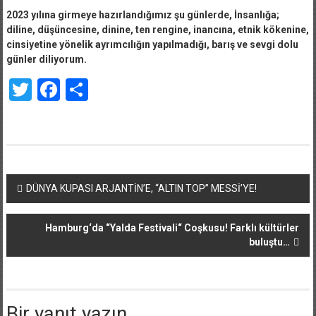
2023 yılına girmeye hazırlandığımız şu günlerde, İnsanlığa;
diline, düşüncesine, dinine, ten rengine, inancına, etnik kökenine,
cinsiyetine yönelik ayrımcılığın yapılmadığı, barış ve sevgi dolu
günler diliyorum.
Twitter
Facebook
Share
Yazı
DÜNYA KUPASI ARJANTİN’E, “ALTIN TOP” MESSİ’YE!
dolaşımı
Hamburg‘da “Yalda Festivali“ Coşkusu! Farkl
ı kültürler
buluştu…
Bir yanıt yazın