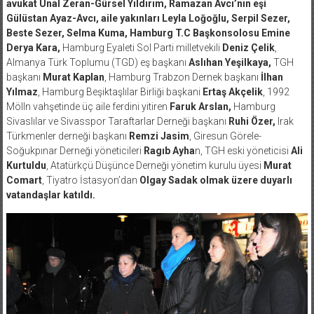
avukat Ünal Zeran-Gürsel Yıldırım, Ramazan Avcı’nın eşi
Gülüstan Ayaz-Avcı, aile yakınları Leyla Loğoğlu, Serpil Sezer,
Beste Sezer, Selma Kuma, Hamburg T.C Başkonsolosu Emine
Derya Kara,
Hamburg Eyaleti Sol Parti milletvekili
Deniz Çelik
,
Almanya Türk Toplumu (TGD) eş başkanı
Aslıhan Yeşilkaya,
TGH
başkanı
Murat Kaplan
, Hamburg Trabzon Dernek başkanı
İlhan
Yılmaz
, Hamburg Beşiktaşlılar Birliği başkani
Ertaş Akçelik
, 1992
Mölln vahşetinde üç aile ferdini yitiren
Faruk Arslan,
Hamburg
Sivaslılar ve Sivasspor Taraftarlar Derneği başkanı
Ruhi Özer,
Irak
Türkmenler derneği başkanı
Remzi Jasim
, Giresun Görele-
Soğukpınar Derneği yöneticileri
Ragıb Ayha
n, TGH eski yöneticisi
Ali
Kurtuldu
, Atatürkçü Düşünce Derneği yönetim kurulu üyesi
Murat
Comart
, Tiyatro İstasyon’dan
Olgay Sadak olmak üzere duyarlı
vatandaşlar katıldı.