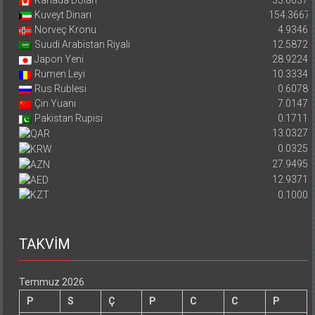
Kanada Doları
33.6037
Kuveyt Dinarı
154.3667
Norveç Kronu
4.9346
Suudi Arabistan Riyali
12.5872
Japon Yeni
28.9224
Rumen Leyi
10.3334
Rus Rublesi
0.6078
Çin Yuanı
7.0147
Pakistan Rupisi
0.1711
13.0327
0.0325
27.9495
12.9371
0.1000
TAKVİM
Temmuz 2026
P
S
Ç
P
C
C
P