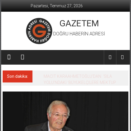
İçeriğe
Pazartesi, Temmuz 27, 2026
geç
GAZETEM
DOĞRU HABERİN ADRESİ
Son dakika:
MACİT KARAAHMETOĞLU’DAN ‘SILA
YOLU’NDAKİ ’BÜYÜKELÇİLERE MEKTUP