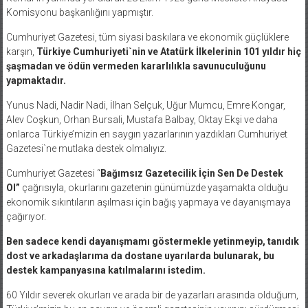
Komisyonu başkanlığını yapmıştır.
Cumhuriyet Gazetesi, tüm siyasi baskılara ve ekonomik güçlüklere
karşın,
Türkiye Cumhuriyeti`nin ve Atatürk İlkelerinin 101 yıldır hiç
şaşmadan ve ödün vermeden kararlılıkla savunuculuğunu
yapmaktadır.
Yunus Nadi, Nadir Nadi, İlhan Selçuk, Uğur Mumcu, Emre Kongar,
Alev Coşkun, Orhan Bursali, Mustafa Balbay, Oktay Ekşi ve daha
onlarca Türkiye’mizin en saygın yazarlarının yazdıkları Cumhuriyet
Gazetesi`ne mutlaka destek olmalıyız.
Cumhuriyet Gazetesi “
Bağımsız Gazetecilik İçin Sen De Destek
Ol”
çağrısıyla, okurlarını gazetenin günümüzde yaşamakta olduğu
ekonomik sıkıntıların aşılması için bağış yapmaya ve dayanışmaya
çağırıyor.
Ben sadece kendi dayanışmamı göstermekle yetinmeyip, tanıdık
dost ve arkadaşlarıma da dostane uyarılarda bulunarak, bu
destek kampanyasına katılmalarını istedim.
60 Yıldır severek okurları ve arada bir de yazarları arasında olduğum,