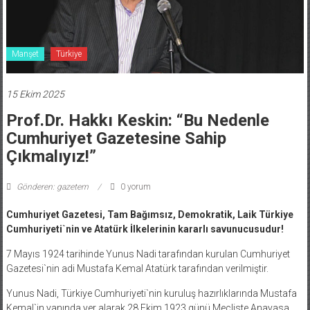
Manşet
Türkiye
15 Ekim 2025
Prof.Dr. Hakkı Keskin: “Bu Nedenle
Cumhuriyet Gazetesine Sahip
Çıkmalıyız!”
Gönderen: gazetem
0 yorum
Cumhuriyet Gazetesi, Tam Bağımsız, Demokratik, Laik Türkiye
Cumhuriyeti`nin ve Atatürk İlkelerinin kararlı savunucusudur!
7 Mayıs 1924 tarihinde Yunus Nadi tarafından kurulan Cumhuriyet
Gazetesi`nin adi Mustafa Kemal Atatürk tarafından verilmiştir.
Yunus Nadi, Türkiye Cumhuriyeti`nin kuruluş hazırlıklarında Mustafa
Kemal`in yanında yer alarak 28 Ekim 1923 günü Mecliste Anayasa