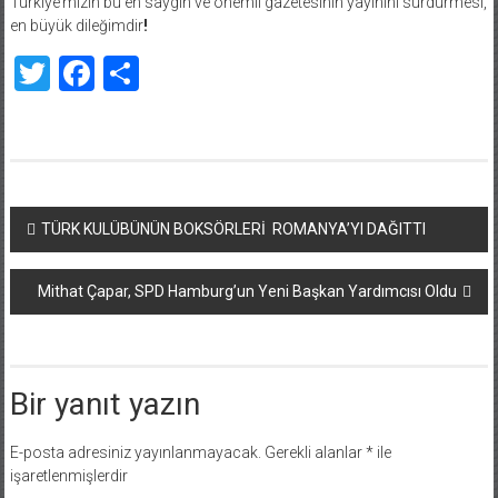
Türkiye’mizin bu en saygın ve önemli gazetesinin yayınını sürdürmesi,
en büyük dileğimdir
!
Twitter
Facebook
Share
Yazı
TÜRK KULÜBÜNÜN BOKSÖRLERİ ROMANYA’YI DAĞITTI
dolaşımı
Mithat Çapar, SPD Hamburg’un Yeni Başkan Yardımcısı Oldu
Bir yanıt yazın
E-posta adresiniz yayınlanmayacak.
Gerekli alanlar
*
ile
işaretlenmişlerdir