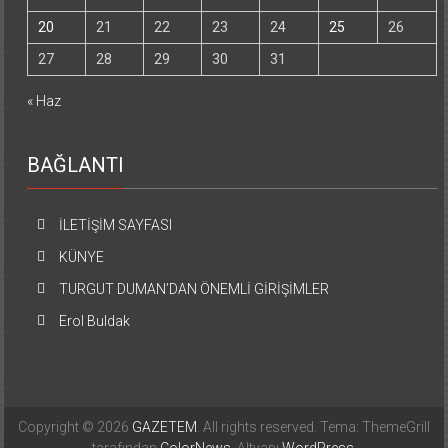
20
21
22
23
24
25
26
27
28
29
30
31
« Haz
BAĞLANTI
İLETİŞİM SAYFASI
KÜNYE
TURGUT DUMAN’DAN ÖNEMLİ GİRİŞİMLER
Erol Buldak
Copyright © 2026
GAZETEM
. All rights reserved. Tema: ThemeGrill
tarafından
ColorNews
. Altyapı
WordPress
.