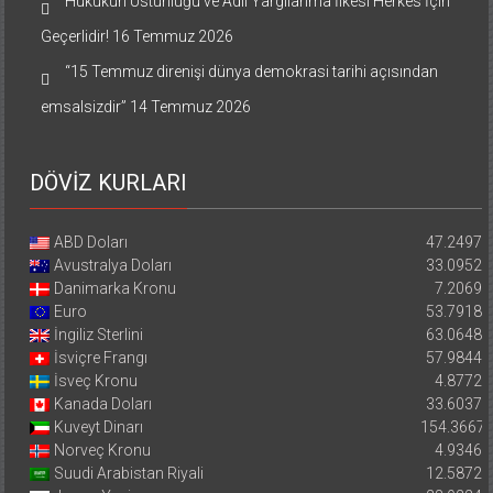
Hukukun Üstünlüğü ve Adil Yargılanma İlkesi Herkes İçin
Geçerlidir!
16 Temmuz 2026
“15 Temmuz direnişi dünya demokrasi tarihi açısından
emsalsizdir”
14 Temmuz 2026
DÖVİZ KURLARI
ABD Doları
47.2497
Avustralya Doları
33.0952
Danimarka Kronu
7.2069
Euro
53.7918
İngiliz Sterlini
63.0648
İsviçre Frangı
57.9844
İsveç Kronu
4.8772
Kanada Doları
33.6037
Kuveyt Dinarı
154.3667
Norveç Kronu
4.9346
Suudi Arabistan Riyali
12.5872