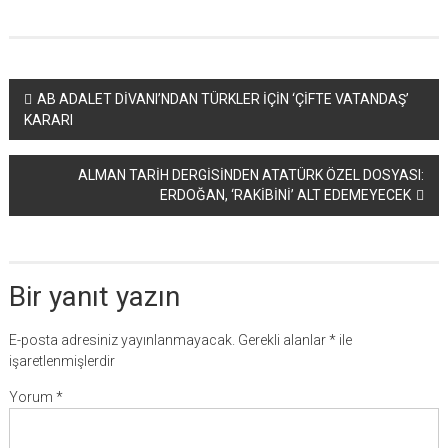
Yazı
AB ADALET DİVANI’NDAN TÜRKLER İÇİN ‘ÇİFTE VATANDAŞ’
KARARI
dolaşımı
ALMAN TARİH DERGİSİNDEN ATATÜRK ÖZEL DOSYASI:
ERDOĞAN, ‘RAKİBİNİ’ ALT EDEMEYECEK
Bir yanıt yazın
E-posta adresiniz yayınlanmayacak.
Gerekli alanlar
*
ile
işaretlenmişlerdir
Yorum
*