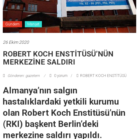
Gündem
Manşet
26 Ekim 2020
ROBERT KOCH ENSTİTÜSÜ’NÜN
MERKEZİNE SALDIRI
Gönderen: gazetem
0 yorum
ROBERT KOCH ENSTİTÜSÜ
Almanya’nın salgın
hastalıklardaki yetkili kurumu
olan Robert Koch Enstitüsü’nün
(RKI) başkent Berlin’deki
merkezine saldırı yapıldı.