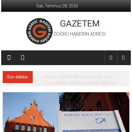
İçeriğe
Salı, Temmuz 28, 2026
geç
GAZETEM
DOĞRU HABERİN ADRESİ
Son dakika:
MACİT KARAAHMETOĞLU’DAN ‘SILA
YOLU’NDAKİ ’BÜYÜKELÇİLERE MEKTUP