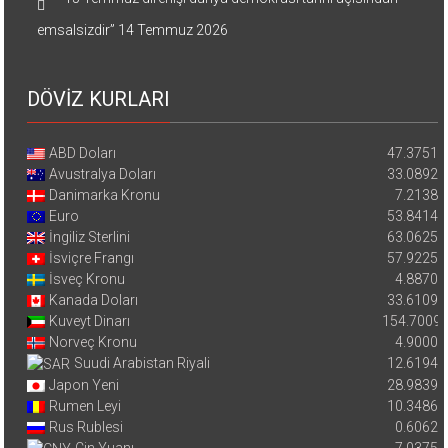
emsalsizdir”
14 Temmuz 2026
DÖVİZ KURLARI
ABD Doları
47.3751
Avustralya Doları
33.0892
Danimarka Kronu
7.2138
Euro
53.8414
İngiliz Sterlini
63.0625
İsviçre Frangı
57.9225
İsveç Kronu
4.8870
Kanada Doları
33.6109
Kuveyt Dinarı
154.7009
Norveç Kronu
4.9000
Suudi Arabistan Riyali
12.6194
Japon Yeni
28.9839
Rumen Leyi
10.3486
Rus Rublesi
0.6062
Çin Yuanı
7.0375