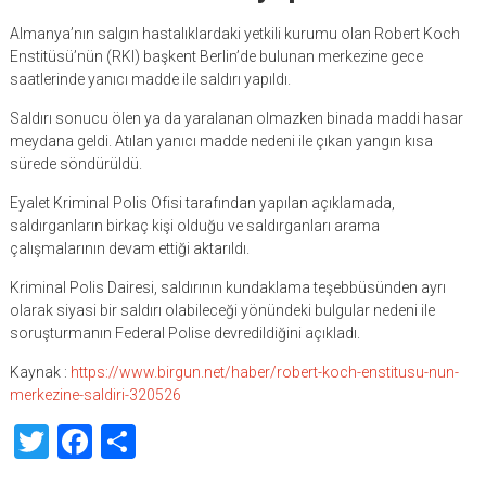
Almanya’nın salgın hastalıklardaki yetkili kurumu olan Robert Koch
Enstitüsü’nün (RKI) başkent Berlin’de bulunan merkezine gece
saatlerinde yanıcı madde ile saldırı yapıldı.
Saldırı sonucu ölen ya da yaralanan olmazken binada maddi hasar
meydana geldi. Atılan yanıcı madde nedeni ile çıkan yangın kısa
sürede söndürüldü.
Eyalet Kriminal Polis Ofisi tarafından yapılan açıklamada,
saldırganların birkaç kişi olduğu ve saldırganları arama
çalışmalarının devam ettiği aktarıldı.
Kriminal Polis Dairesi, saldırının kundaklama teşebbüsünden ayrı
olarak siyasi bir saldırı olabileceği yönündeki bulgular nedeni ile
soruşturmanın Federal Polise devredildiğini açıkladı.
Kaynak :
https://www.birgun.net/haber/robert-koch-enstitusu-nun-
merkezine-saldiri-320526
Twitter
Facebook
Share