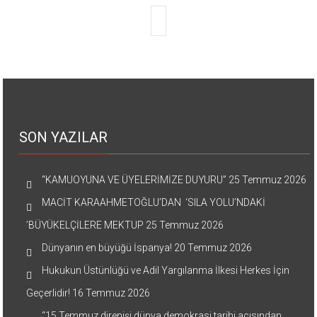
SON YAZILAR
“KAMUOYUNA VE ÜYELERİMİZE DUYURU”
25 Temmuz 2026
MACİT KARAAHMETOĞLU’DAN ‘SILA YOLU’NDAKİ
’BÜYÜKELÇİLERE MEKTUP
25 Temmuz 2026
Dünyanın en büyüğü İspanya!
20 Temmuz 2026
Hukukun Üstünlüğü ve Adil Yargılanma İlkesi Herkes İçin
Geçerlidir!
16 Temmuz 2026
“15 Temmuz direnişi dünya demokrasi tarihi açısından