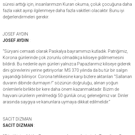
süresi arttığı için, insanlarımızın Kuran okuma, çoluk çocuğuna daha
fazla vakit ayırıp ilgilenmeye daha fazla vakitleri olacaktır. Bunu iyi
değerlendirmeleri gerekir.
JOSEF AYDIN
JOSEF AYDIN
:
“Süryani cemaati olarak Paskalya bayramımızı kutladık. Patriğimiz,
Korona günlerinde çok zorunlu olmadıkça kiliseye gidilmemesini
bildirdi. Bu nedenle ayin günleri yalnızca Papazlarımız kiliseye giderek
dini görevlerini yerine getiriyorlar. MS 370 yılında da bu tür bir salgın
yaşandığı biliniyor. Corona tehlikesine karşı bizlere aktarılan “Sallanan
duvarın dibinde durmayın !” sözünün doğruluğu, alınan yoğun
önlemlerle birlikte bir kere daha önem kazanmaktadır. Bizim de
hayvani ürünlerin yenilmediği 50 günlük oruç geleneğimiz var. Dinler
arasında saygıya ve kanunlara uymaya dikkat edilmelidir.”
SACİT DİZMAN
SACİT DİZMAN
: