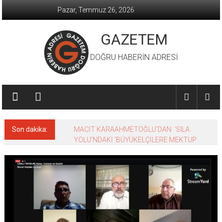
İçeriğe
Pazar, Temmuz 26, 2026
geç
GAZETEM
DOĞRU HABERİN ADRESİ
Son dakika:
MACİT KARAAHMETOĞLU’DAN ‘SILA
YOLU’NDAKİ ’BÜYÜKELÇİLERE MEKTUP