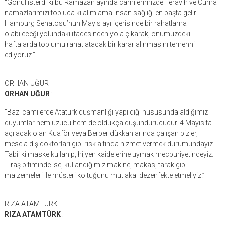
“Gönül isterdi ki bu Ramazan ayında camilerimizde Teravih ve Cuma
namazlarımızı topluca kılalım ama insan sağlığı en başta gelir.
Hamburg Senatosu’nun Mayıs ayı içerisinde bir rahatlama
olabileceği yolundaki ifadesinden yola çıkarak, önümüzdeki
haftalarda toplumu rahatlatacak bir karar alınmasını temenni
ediyoruz.”
ORHAN UĞUR
ORHAN UĞUR
:
“Bazı camilerde Atatürk düşmanlığı yapıldığı hususunda aldığımız
duyumlar hem üzücü hem de oldukça düşündürücüdür. 4 Mayıs’ta
açılacak olan Kuaför veya Berber dükkanlarında çalışan bizler,
mesela diş doktorları gibi risk altında hizmet vermek durumundayız.
Tabii ki maske kullanıp, hijyen kaidelerine uymak mecburiyetindeyiz.
Tıraş bitiminde ise, kullandığımız makine, makas, tarak gibi
malzemeleri ile müşteri koltuğunu mutlaka dezenfekte etmeliyiz.”
RIZA ATAMTÜRK
RIZA ATAMTÜRK
: