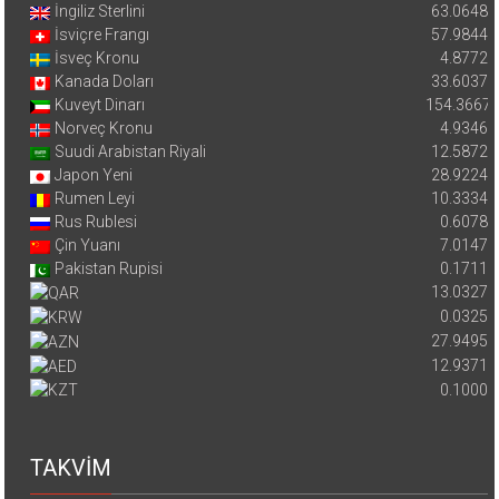
İngiliz Sterlini
63.0648
İsviçre Frangı
57.9844
İsveç Kronu
4.8772
Kanada Doları
33.6037
Kuveyt Dinarı
154.3667
Norveç Kronu
4.9346
Suudi Arabistan Riyali
12.5872
Japon Yeni
28.9224
Rumen Leyi
10.3334
Rus Rublesi
0.6078
Çin Yuanı
7.0147
Pakistan Rupisi
0.1711
13.0327
0.0325
27.9495
12.9371
0.1000
TAKVİM