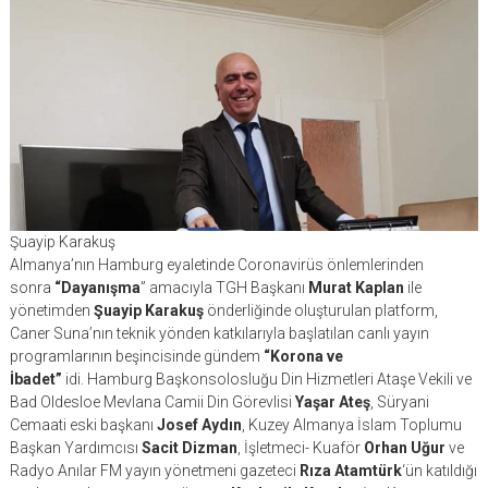
Şuayip Karakuş
Almanya’nın Hamburg eyaletinde Coronavirüs önlemlerinden
sonra
“Dayanışma
” amacıyla TGH Başkanı
Murat Kaplan
ile
yönetimden
Şuayip Karakuş
önderliğinde oluşturulan platform,
Caner Suna’nın teknik yönden katkılarıyla başlatılan canlı yayın
programlarının beşincisinde gündem
“Korona ve
İbadet”
idi. Hamburg Başkonsolosluğu Din Hizmetleri Ataşe Vekili ve
Bad Oldesloe Mevlana Camii Din Görevlisi
Yaşar Ateş
, Süryani
Cemaati eski başkanı
Josef Aydın
, Kuzey Almanya İslam Toplumu
Başkan Yardımcısı
Sacit Dizman
, İşletmeci- Kuaför
Orhan Uğur
ve
Radyo Anılar FM yayın yönetmeni gazeteci
Rıza Atamtürk
‘ün katıldığı