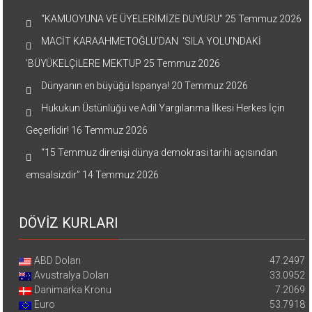
“KAMUOYUNA VE ÜYELERİMİZE DUYURU”
25 Temmuz 2026
MACİT KARAAHMETOĞLU’DAN ‘SILA YOLU’NDAKİ
’BÜYÜKELÇİLERE MEKTUP
25 Temmuz 2026
Dünyanın en büyüğü İspanya!
20 Temmuz 2026
Hukukun Üstünlüğü ve Adil Yargılanma İlkesi Herkes İçin
Geçerlidir!
16 Temmuz 2026
“15 Temmuz direnişi dünya demokrasi tarihi açısından
emsalsizdir”
14 Temmuz 2026
DÖVİZ KURLARI
ABD Doları
47.2497
Avustralya Doları
33.0952
Danimarka Kronu
7.2069
Euro
53.7918