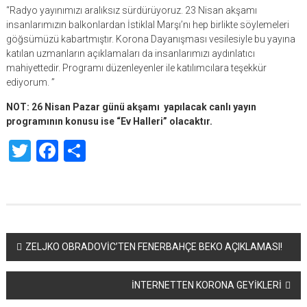
“Radyo yayınımızı aralıksız sürdürüyoruz. 23 Nisan akşamı
insanlarımızın balkonlardan İstiklal Marşı’nı hep birlikte söylemeleri
göğsümüzü kabartmıştır. Korona Dayanışması vesilesiyle bu yayına
katılan uzmanların açıklamaları da insanlarımızı aydınlatıcı
mahiyettedir. Programı düzenleyenler ile katılımcılara teşekkür
ediyorum. ”
NOT: 26 Nisan Pazar günü akşamı yapılacak canlı yayın
programının konusu ise “Ev Halleri” olacaktır.
Twitter
Facebook
Share
Yazı
ZELJKO OBRADOVİC’TEN FENERBAHÇE BEKO AÇIKLAMASI!
dolaşımı
İNTERNETTEN KORONA GEYİKLERİ