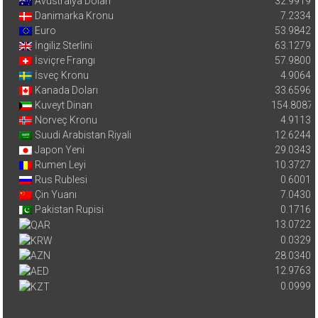
Avustralya Doları
32.9919
Danimarka Kronu
7.2334
Euro
53.9842
İngiliz Sterlini
63.1279
İsviçre Frangı
57.9800
İsveç Kronu
4.9064
Kanada Doları
33.6596
Kuveyt Dinarı
154.8087
Norveç Kronu
4.9113
Suudi Arabistan Riyali
12.6244
Japon Yeni
29.0343
Rumen Leyi
10.3727
Rus Rublesi
0.6001
Çin Yuanı
7.0430
Pakistan Rupisi
0.1716
13.0722
0.0329
28.0340
12.9763
0.0999