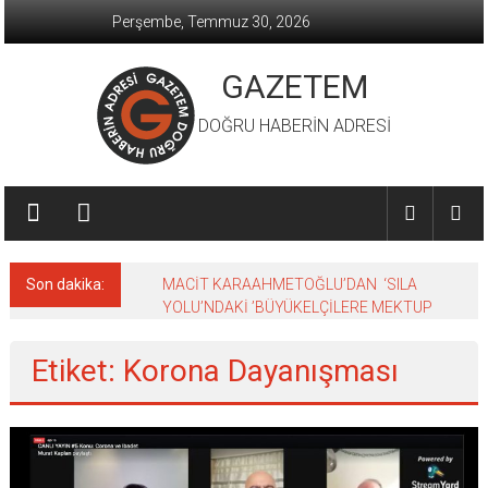
İçeriğe
Perşembe, Temmuz 30, 2026
geç
GAZETEM
DOĞRU HABERİN ADRESİ
Son dakika:
MACİT KARAAHMETOĞLU’DAN ‘SILA
YOLU’NDAKİ ’BÜYÜKELÇİLERE MEKTUP
Etiket: Korona Dayanışması