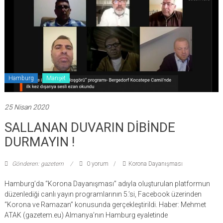
Hamburg
Manşet
25 Nisan 2020
SALLANAN DUVARIN DİBİNDE
DURMAYIN !
Gönderen: gazetem
0 yorum
Korona Dayanışması
Hamburg’da “Korona Dayanışması” adıyla oluşturulan platformun
düzenlediği canlı yayın programlarının 5.’si, Facebook üzerinden
“Korona ve Ramazan” konusunda gerçekleştirildi. Haber: Mehmet
ATAK (gazetem.eu) Almanya’nın Hamburg eyaletinde