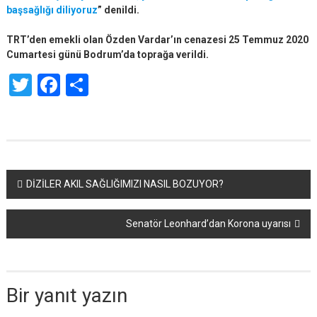
başsağlığı diliyoruz
” denildi.
TRT’den emekli olan Özden Vardar’ın cenazesi 25 Temmuz 2020
Cumartesi günü ‪Bodrum’da ‬toprağa verildi.
Twitter
Facebook
Share
Yazı
DİZİLER AKIL SAĞLIĞIMIZI NASIL BOZUYOR?
dolaşımı
Senatör Leonhard’dan Korona uyarısı
Bir yanıt yazın