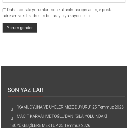
Daha sonraki yorumlarımda kullanılması için adım, e-posta
adresim ve site adresim bu tarayıcıya kaydedilsin.
SON YAZILAR
“KAMUOYUNA VE ÜYELERİMİZE DUYURU”
25 Temmuz 2026
MACİT KARAAHMETOĞLU’DAN ‘SILA YOLU’NDAKİ
’BÜYÜKELÇİLERE MEKTUP
25 Temmuz 2026