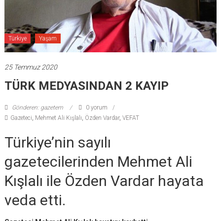
Türkiye
Yaşam
25 Temmuz 2020
TÜRK MEDYASINDAN 2 KAYIP
Gönderen: gazetem
0 yorum
Gazeteci
,
Mehmet Ali Kışlalı
,
Özden Vardar
,
VEFAT
Türkiye’nin sayılı
gazetecilerinden Mehmet Ali
Kışlalı ile Özden Vardar hayata
veda etti.