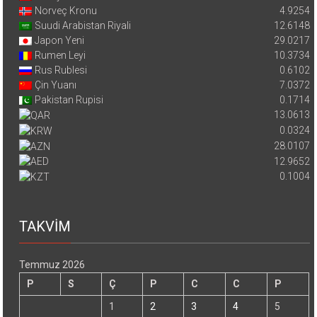
Norveç Kronu
4.9254
Suudi Arabistan Riyali
12.6148
Japon Yeni
29.0217
Rumen Leyi
10.3734
Rus Rublesi
0.6102
Çin Yuanı
7.0372
Pakistan Rupisi
0.1714
13.0613
0.0324
28.0107
12.9652
0.1004
TAKVİM
Temmuz 2026
P
S
Ç
P
C
C
P
1
2
3
4
5