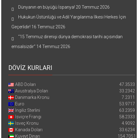
Dünyanın en büyüğü İspanya!
20 Temmuz 2026
Hukukun Üstünlüğü ve Adil Yargılanma İlkesi Herkes İçin
Geçerlidir!
16 Temmuz 2026
“15 Temmuz direnişi dünya demokrasi tarihi açısından
emsalsizdir”
14 Temmuz 2026
DÖVİZ KURLARI
ABD Doları
47.3533
Avustralya Doları
33.2342
Danimarka Kronu
7.2311
Euro
53.9717
İngiliz Sterlini
63.2359
İsviçre Frangı
58.2333
İsveç Kronu
4.9092
Kanada Doları
33.6234
Kuveyt Dinarı
154.7051