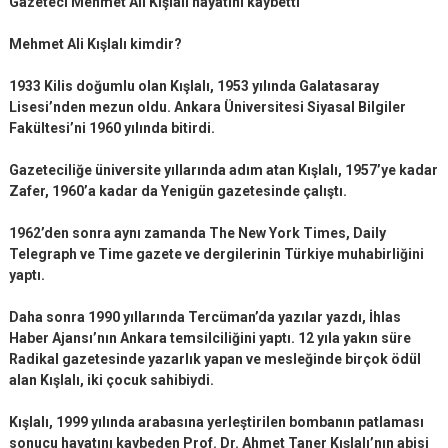
Gazeteci Mehmet Ali Kışlalı hayatını kaybetti
Mehmet Ali Kışlalı kimdir?
1933 Kilis doğumlu olan Kışlalı, 1953 yılında Galatasaray
Lisesi’nden mezun oldu. Ankara Üniversitesi Siyasal Bilgiler
Fakültesi’ni 1960 yılında bitirdi.
Gazeteciliğe üniversite yıllarında adım atan Kışlalı, 1957’ye kadar
Zafer, 1960’a kadar da Yenigün gazetesinde çalıştı.
1962’den sonra aynı zamanda The New York Times, Daily
Telegraph ve Time gazete ve dergilerinin Türkiye muhabirliğini
yaptı.
Daha sonra 1990 yıllarında Tercüman’da yazılar yazdı, İhlas
Haber Ajansı’nın Ankara temsilciliğini yaptı. 12 yıla yakın süre
Radikal gazetesinde yazarlık yapan ve mesleğinde birçok ödül
alan Kışlalı, iki çocuk sahibiydi.
Kışlalı, 1999 yılında arabasına yerleştirilen bombanın patlaması
sonucu hayatını kaybeden Prof. Dr. Ahmet Taner Kışlalı’nın abisi