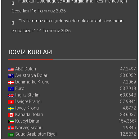
Hukukun Üstünlüğü ve Adil Yargılanma İlkesi Herkes İçin
Geçerlidir!
16 Temmuz 2026
“15 Temmuz direnişi dünya demokrasi tarihi açısından
emsalsizdir”
14 Temmuz 2026
DÖVİZ KURLARI
ABD Doları
47.2497
Avustralya Doları
33.0952
Danimarka Kronu
7.2069
Euro
53.7918
İngiliz Sterlini
63.0648
İsviçre Frangı
57.9844
İsveç Kronu
4.8772
Kanada Doları
33.6037
Kuveyt Dinarı
154.3667
Norveç Kronu
4.9346
Suudi Arabistan Riyali
12.5872