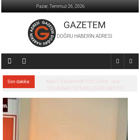
İçeriğe
Pazar, Temmuz 26, 2026
geç
GAZETEM
DOĞRU HABERİN ADRESİ
Son dakika:
MACİT KARAAHMETOĞLU’DAN ‘SILA
YOLU’NDAKİ ’BÜYÜKELÇİLERE MEKTUP