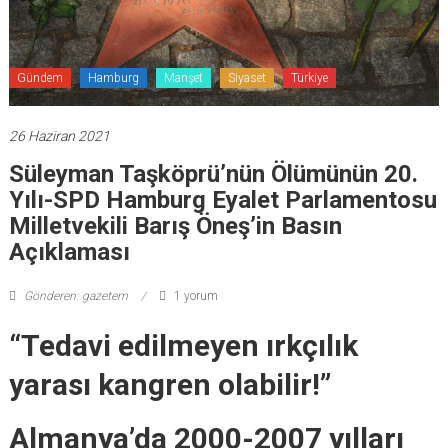
Gündem
Hamburg
Manşet
Siyaset
Türkiye
26 Haziran 2021
Süleyman Taşköprü’nün Ölümünün 20.
Yılı-SPD Hamburg Eyalet Parlamentosu
Milletvekili Barış Öneş’in Basın
Açıklaması
Gönderen: gazetem
1 yorum
“Tedavi edilmeyen ırkçılık
yarası kangren olabilir!”
Almanya’da 2000-2007 yılları