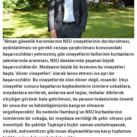
“Alman güvenlik kurumlarının NSU cinayetlerinin durdurulması,
aydınlatılması ve gerekli cezaya çarptırılması konusundaki
başarısızlıkları yetmezmiş gibi cinayetlerin faillerinin kurbanların
yakınlarında aranması, NSU davalarında yaşanan büyük
başarısızlıklardır. Medyanın büyük bir kısmının bu cinayetleri
başta ‘döner cinayetleri’ olarak lanse etmesi ise ayrı bir
başarısızlıktır. Bu cinayetlerde ölen döner değil, insandır. Irkçı
cinayetler sonucu hayatlarını kaybedenlerin isimlere sokaklara,
meydanlara verilerek, anılarına anıt taşlar, levhalar dikilerek
ırkçılığın görünür hale getirilmesi, bu yaranın tedavisinde önemli
bir unsurdur ve bütünlüğümüzün kangren olmasını
engelleyecektir. Bu nedenle Hamburg’un NSU kurbanlarının
isimlerinin bir sokağa, bir meydana verildiği ilk şehir olması çok
önemliydi. Bu şekilde Taşköprü hiçbir zaman unutulmayacak,
ırkçılık, antisemitizm gibi insan düşmanlıklarına karşı toplumun