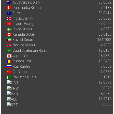
Avustralya Doları
33.0892
Danimarka Kronu
7.2138
Euro
53.8414
İngiliz Sterlini
63.0625
İsviçre Frangı
57.9225
İsveç Kronu
4.8870
Kanada Doları
33.6109
Kuveyt Dinarı
154.7009
Norveç Kronu
4.9000
Suudi Arabistan Riyali
12.6194
Japon Yeni
28.9839
Rumen Leyi
10.3486
Rus Rublesi
0.6062
Çin Yuanı
7.0375
Pakistan Rupisi
0.1715
13.0673
0.0326
28.0236
12.9718
0.0999