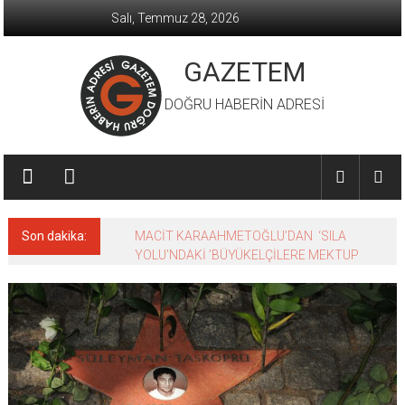
İçeriğe
Salı, Temmuz 28, 2026
geç
GAZETEM
DOĞRU HABERİN ADRESİ
Son dakika:
MACİT KARAAHMETOĞLU’DAN ‘SILA
YOLU’NDAKİ ’BÜYÜKELÇİLERE MEKTUP