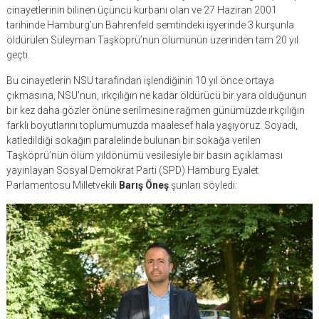
cinayetlerinin bilinen üçüncü kurbanı olan ve 27 Haziran 2001
tarihinde Hamburg’un Bahrenfeld semtindeki işyerinde 3 kurşunla
öldürülen Süleyman Taşköprü’nün ölümünün üzerinden tam 20 yıl
geçti.
Bu cinayetlerin NSU tarafından işlendiğinin 10 yıl önce ortaya
çıkmasına, NSU’nun, ırkçılığın ne kadar öldürücü bir yara olduğunun
bir kez daha gözler önüne serilmesine rağmen günümüzde ırkçılığın
farklı boyutlarını toplumumuzda maalesef hala yaşıyoruz. Soyadı,
katledildiği sokağın paralelinde bulunan bir sokağa verilen
Taşköprü’nün ölüm yıldönümü vesilesiyle bir basın açıklaması
yayınlayan Sosyal Demokrat Parti (SPD) Hamburg Eyalet
Parlamentosu Milletvekili
Barış Öneş
şunları söyledi: