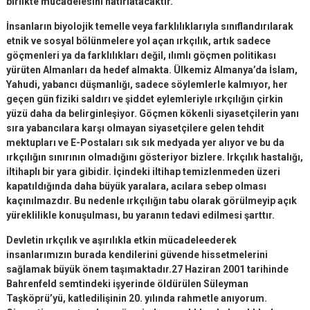
birlikte mücadelesini hatırlatacaktır.
İnsanların biyolojik temelle veya farklılıklarıyla sınıflandırılarak
etnik ve sosyal bölünmelere yol açan ırkçılık, artık sadece
göçmenleri ya da farklılıkları değil, ılımlı göçmen politikası
yürüten Almanları da hedef almakta. Ülkemiz Almanya’da İslam,
Yahudi, yabancı düşmanlığı, sadece söylemlerle kalmıyor, her
geçen gün fiziki saldırı ve şiddet eylemleriyle ırkçılığın çirkin
yüzü daha da belirginleşiyor. Göçmen kökenli siyasetçilerin yanı
sıra yabancılara karşı olmayan siyasetçilere gelen tehdit
mektupları ve E-Postaları sık sık medyada yer alıyor ve bu da
ırkçılığın sınırının olmadığını gösteriyor bizlere. Irkçılık hastalığı,
iltihaplı bir yara gibidir. İçindeki iltihap temizlenmeden üzeri
kapatıldığında daha büyük yaralara, acılara sebep olması
kaçınılmazdır. Bu nedenle ırkçılığın tabu olarak görülmeyip açık
yüreklilikle konuşulması, bu yaranın tedavi edilmesi şarttır.
Devletin ırkçılık ve aşırılıkla etkin mücadeleederek
insanlarımızın burada kendilerini güvende hissetmelerini
sağlamak büyük önem taşımaktadır.27 Haziran 2001 tarihinde
Bahrenfeld semtindeki işyerinde öldürülen Süleyman
Taşköprü’yü, katledilişinin 20. yılında rahmetle anıyorum.