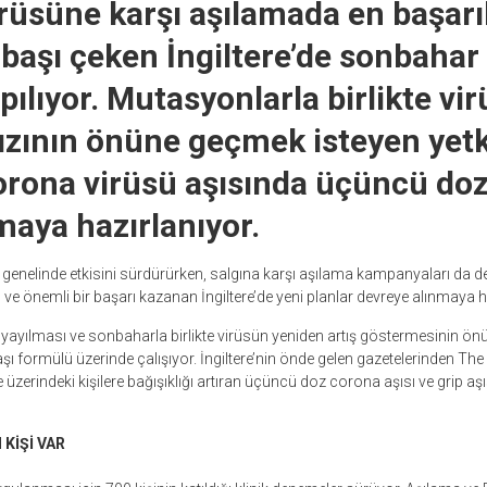
rüsüne karşı aşılamada en başarıl
 başı çeken İngiltere’de sonbahar 
pılıyor. Mutasyonlarla birlikte vi
ızının önüne geçmek isteyen yetkil
corona virüsü aşısında üçüncü do
aya hazırlanıyor.
genelinde etkisini sürdürürken, salgına karşı aşılama kampanyaları da d
e önemli bir başarı kazanan İngiltere’de yeni planlar devreye alınmaya ha
ayılması ve sonbaharla birlikte virüsün yeniden artış göstermesinin ö
fte aşı formülü üzerinde çalışıyor. İngiltere’nin önde gelen gazetelerinden T
 üzerindeki kişilere bağışıklığı artıran üçüncü doz corona aşısı ve grip aşıs
 KİŞİ VAR