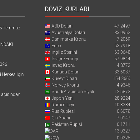
DÖVİZ KURLARI
ABD Doları
47.2497
5 Temmuz
Avustralya Doları
33.0952
Danimarka Kronu
7.2069
’NDAKİ
Euro
53.7918
İngiliz Sterlini
63.0648
İsviçre Frangı
57.9844
026
İsveç Kronu
4.8772
Kanada Doları
33.6037
i Herkes İçin
Kuveyt Dinarı
154.3667
Norveç Kronu
4.9346
Suudi Arabistan Riyali
12.5872
i açısından
Japon Yeni
28.9224
Rumen Leyi
10.3334
Rus Rublesi
0.6078
Çin Yuanı
7.0147
Pakistan Rupisi
0.1711
13.0327
0.0325