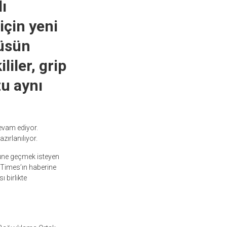
ı
için yeni
rüsün
iler, grip
zu aynı
evam ediyor.
zırlanılıyor.
nüne geçmek isteyen
he Times’ın haberine
ı birlikte