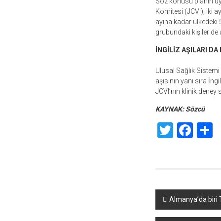
Söz konusu planın uyg
Komitesi (JCVI), iki 
ayına kadar ülkedeki 5
grubundaki kişiler de 
İNGİLİZ AŞILARI D
Ulusal Sağlık Sistemi 
aşısının yanı sıra İng
JCVI’nın klinik deney
KAYNAK: Sözcü
Twitte
Fac
S
Yazı
Almanya’da biri T
dolaşımı