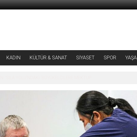
KADIN
KÜLTÜR & SANAT
SİYASET
SPOR
YAŞ
 ‘SILA YOLU’NDAKİ ’BÜYÜKELÇİLERE MEKTUP