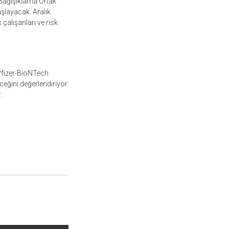
 Bağışıklama Ortak
aşlayacak. Aralık
çalışanları ve risk
 Pfizer-BioNTech
ceğini değerlendiriyor.
.