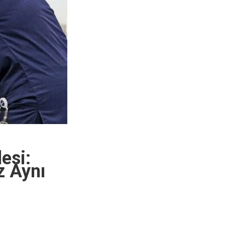
esi:
z Aynı