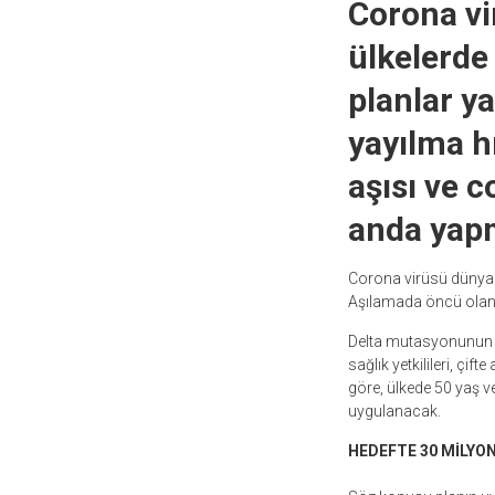
Corona vi
ülkelerde
planlar ya
yayılma h
aşısı ve 
anda yapm
Corona virüsü dünya 
Aşılamada öncü olan v
Delta mutasyonunun y
sağlık yetkilileri, çi
göre, ülkede 50 yaş ve
uygulanacak.
HEDEFTE 30 MİLYON