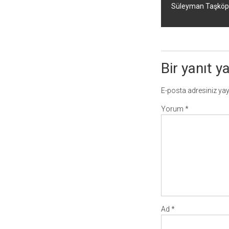
Süleyman Taşköprü
Bir yanıt y
E-posta adresiniz ya
Yorum
*
Ad
*