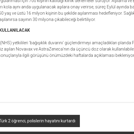
ulanması için 700 kişinin katıldığı klinik denemeler sürüyor. Aşılama ve
ayrı kola aynı anda uygulanacak aşılara onay verirse, süreç Eylül ayında b
0 yaş ve üstü 16 milyon kişinin bu şekilde aşılanması hedefleniyor. Sağlık 
aşılanırsa sayının 30 milyona çıkabileceği belirtiliyor.
A KULLANILACAK
(NHS) yetkilileri ‘bağışıklık duvarını’ güçlendirmeyi amaçladıkları planda
iliz aşıları Novavax ve AstraZeneca’nın da üçüncü doz olarak kullanılabile
 sonuçlarıyla ilgili görüşünü önümüzdeki haftalarda açıklaması bekleniyor
r
ebook
hare
ürk 2 öğrenci, polislerin hayatını kurtardı