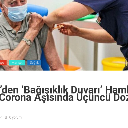
epe
Manşet
Sağlık
e’den ‘bağışıklık Duvarı’ Haml
 Corona Aşısında Üçüncü Do
0 yorum