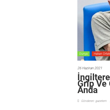
Dünya
Hakan Ortat
26 Haziran 2021
İngilter
Grip Ve
Anda
Gönderen: gazetem