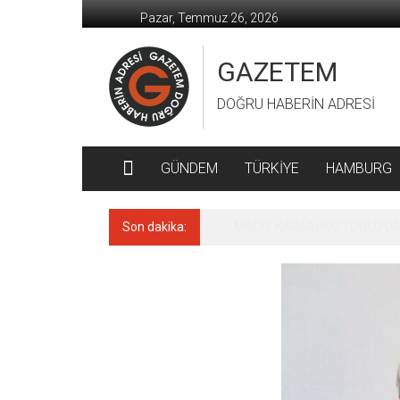
İçeriğe
Pazar, Temmuz 26, 2026
geç
GAZETEM
DOĞRU HABERİN ADRESİ
GÜNDEM
TÜRKİYE
HAMBURG
Son dakika:
MACİT KARAAHMETOĞLU’DAN