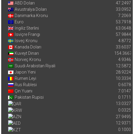
ABD Doları
47.2497
Avustralya Doları
33.0952
Danimarka Kronu
7.2069
Euro
53.7918
İngiliz Sterlini
63.0648
İsviçre Frangı
57.9844
İsveç Kronu
4.8772
Kanada Doları
33.6037
Kuveyt Dinarı
154.3667
Norveç Kronu
4.9346
Suudi Arabistan Riyali
12.5872
Japon Yeni
28.9224
Rumen Leyi
10.3334
Rus Rublesi
0.6078
Çin Yuanı
7.0147
Pakistan Rupisi
0.1711
13.0327
0.0325
27.9495
12.9371
0.1000