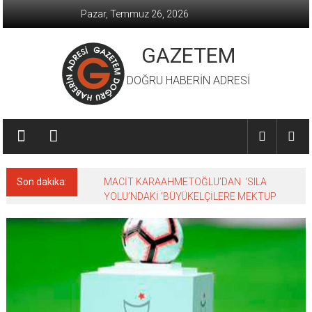
İçeriğe
Pazar, Temmuz 26, 2026
geç
GAZETEM
DOĞRU HABERİN ADRESİ
Son dakika:
MACİT KARAAHMETOĞLU’DAN ‘SILA
YOLU’NDAKİ ’BÜYÜKELÇİLERE MEKTUP