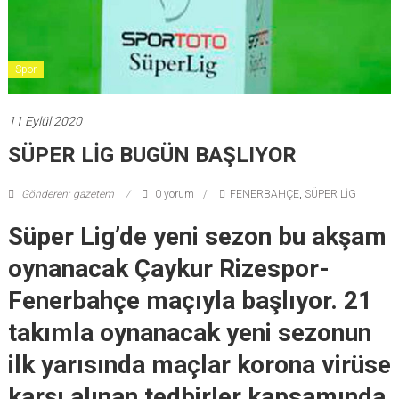
Spor
11 Eylül 2020
SÜPER LİG BUGÜN BAŞLIYOR
Gönderen: gazetem
0 yorum
FENERBAHÇE
,
SÜPER LİG
Süper Lig’de yeni sezon bu akşam
oynanacak Çaykur Rizespor-
Fenerbahçe maçıyla başlıyor. 21
takımla oynanacak yeni sezonun
ilk yarısında maçlar korona virüse
karşı alınan tedbirler kapsamında