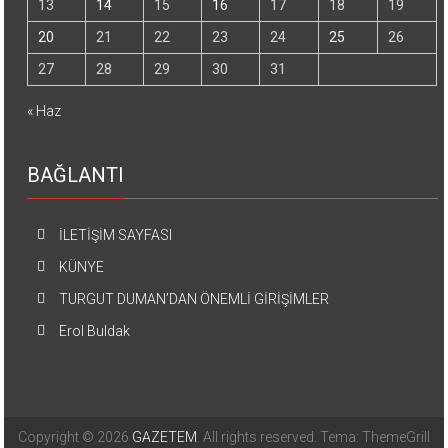
13
14
15
16
17
18
19
20
21
22
23
24
25
26
27
28
29
30
31
« Haz
BAĞLANTI
İLETİŞİM SAYFASI
KÜNYE
TURGUT DUMAN’DAN ÖNEMLİ GİRİŞİMLER
Erol Buldak
Copyright © 2026
GAZETEM
. All rights reserved. Tema: ThemeGrill