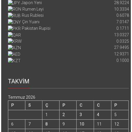
Japon Yeni
28.9224
Rumen Leyi
10.3334
Rus Rublesi
0.6078
Çin Yuanı
7.0147
Pakistan Rupisi
0.1711
13.0327
0.0325
27.9495
12.9371
0.1000
TAKVİM
Temmuz 2026
P
S
Ç
P
C
C
P
1
2
3
4
5
6
7
8
9
10
11
12