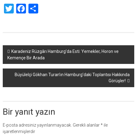
Twitter
Facebook
Share
Yazı
Karadeniz Rüzgârı Hamburg’da Esti: Yemekler, Horon ve
Kemençe Bir Arada
dolaşımı
Büyülelçi Gökhan Turan’ın Hamburg’daki Toplantısı Hakkında
Görüşler!
Bir yanıt yazın
E-posta adresiniz yayınlanmayacak.
Gerekli alanlar
*
ile
işaretlenmişlerdir