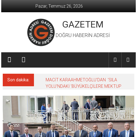
İçeriğe
Pazar, Temmuz 26, 2026
geç
GAZETEM
DOĞRU HABERİN ADRESİ
Son dakika:
MACİT KARAAHMETOĞLU’DAN ‘SILA
YOLU’NDAKİ ’BÜYÜKELÇİLERE MEKTUP