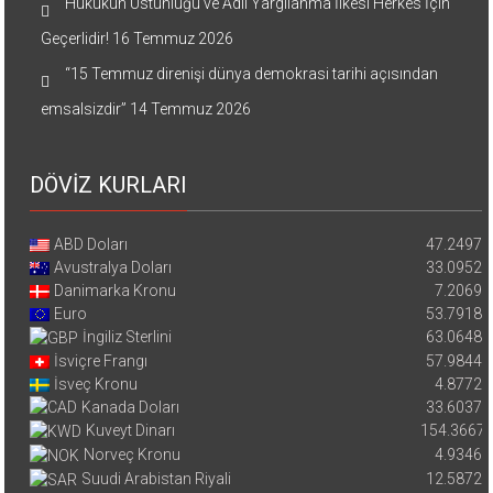
Hukukun Üstünlüğü ve Adil Yargılanma İlkesi Herkes İçin
Geçerlidir!
16 Temmuz 2026
“15 Temmuz direnişi dünya demokrasi tarihi açısından
emsalsizdir”
14 Temmuz 2026
DÖVİZ KURLARI
ABD Doları
47.2497
Avustralya Doları
33.0952
Danimarka Kronu
7.2069
Euro
53.7918
İngiliz Sterlini
63.0648
İsviçre Frangı
57.9844
İsveç Kronu
4.8772
Kanada Doları
33.6037
Kuveyt Dinarı
154.3667
Norveç Kronu
4.9346
Suudi Arabistan Riyali
12.5872