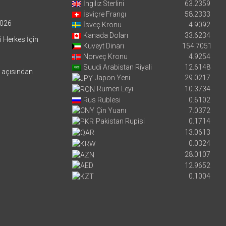
İngiliz Sterlini
63.2359
İsviçre Frangı
58.2333
026
İsveç Kronu
4.9092
Kanada Doları
33.6234
i Herkes İçin
Kuveyt Dinarı
154.7051
Norveç Kronu
4.9254
Suudi Arabistan Riyali
12.6148
i açısından
Japon Yeni
29.0217
Rumen Leyi
10.3734
Rus Rublesi
0.6102
Çin Yuanı
7.0372
Pakistan Rupisi
0.1714
13.0613
0.0324
28.0107
12.9652
0.1004