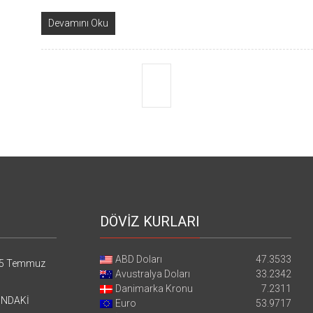
Devamını Oku
DÖVİZ KURLARI
ABD Doları
47.3533
5 Temmuz
Avustralya Doları
33.2342
Danimarka Kronu
7.2311
’NDAKİ
Euro
53.9717