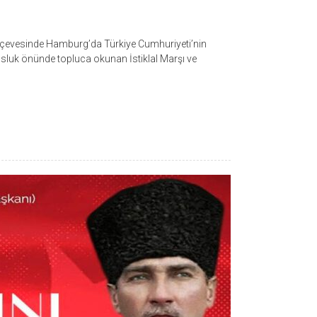
erçevesinde Hamburg’da Türkiye Cumhuriyeti’nin
luk önünde topluca okunan İstiklal Marşı ve