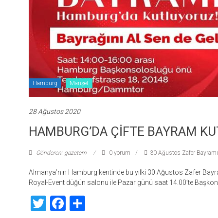
Hamburg
Manşet
28 Ağustos 2020
HAMBURG’DA ÇİFTE BAYRAM KU
Gönderen: gazetem
0 yorum
30 Ağustos Zafer Bayramı
Almanya’nın Hamburg kentinde bu yılki 30 Ağustos Zafer Bayr
Royal-Event düğün salonu ile Pazar günü saat 14.00’te Başko
Twitter
Facebook
Share