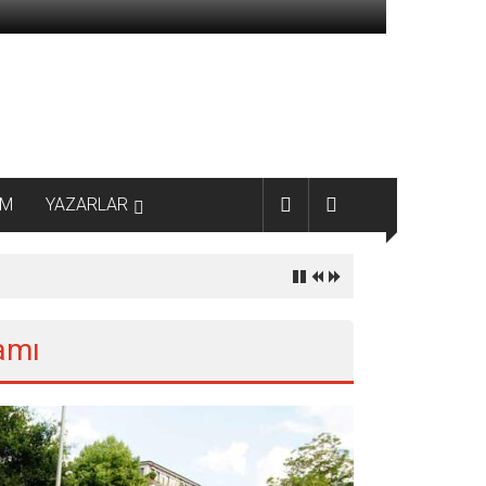
AM
YAZARLAR
amı