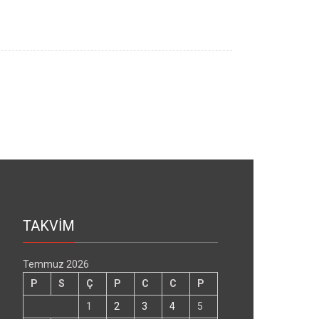
TAKVİM
Temmuz 2026
P
S
Ç
P
C
C
P
1
2
3
4
5