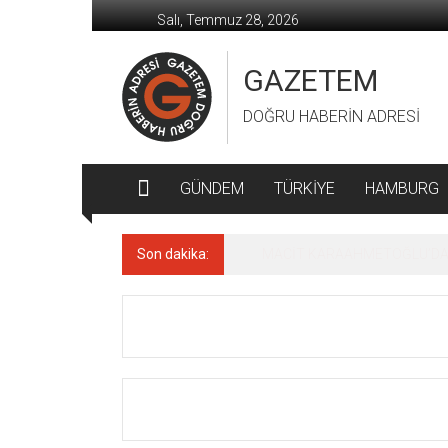
İçeriğe
Salı, Temmuz 28, 2026
geç
GAZETEM
DOĞRU HABERİN ADRESİ
GÜNDEM
TÜRKİYE
HAMBURG
Son dakika:
MACİT KARAAHMETOĞLU’DAN