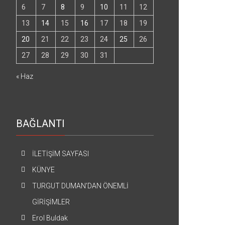
6
7
8
9
10
11
12
13
14
15
16
17
18
19
20
21
22
23
24
25
26
27
28
29
30
31
« Haz
BAĞLANTI
İLETİŞİM SAYFASI
KÜNYE
TURGUT DUMAN’DAN ÖNEMLİ
GİRİŞİMLER
Erol Buldak