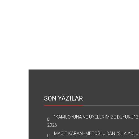
SON YAZILAR
“KAMUOYUNA VE ÜYELERİMİZE DUYURU”
2
2026
MACİT KARAAHMETOĞLU’DAN ‘SILA YOLU