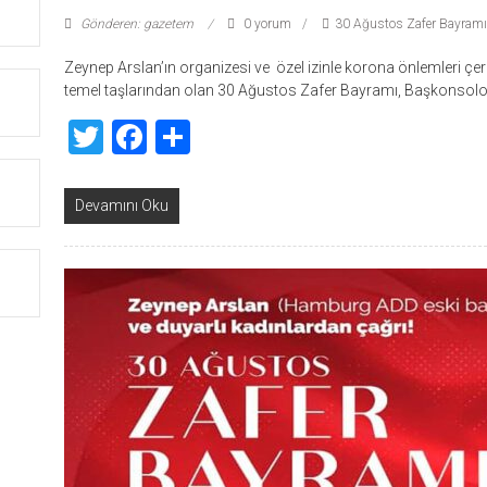
Gönderen: gazetem
0 yorum
30 Ağustos Zafer Bayramı
Zeynep Arslan’ın organizesi ve özel izinle korona önlemleri ç
temel taşlarından olan 30 Ağustos Zafer Bayramı, Başkonsolos
Twitter
Facebook
Share
Devamını Oku