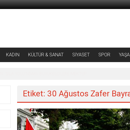
KADIN
KÜLTÜR & SANAT
SİYASET
SPOR
YAŞ
 ‘SILA YOLU’NDAKİ ’BÜYÜKELÇİLERE MEKTUP
Etiket: 30 Ağustos Zafer Bayr