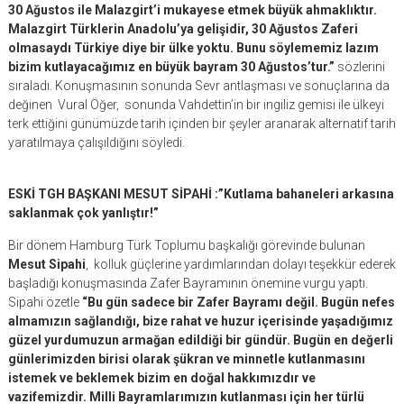
30 Ağustos ile Malazgirt’i mukayese etmek büyük ahmaklıktır.
Malazgirt Türklerin Anadolu’ya gelişidir, 30 Ağustos Zaferi
olmasaydı Türkiye diye bir ülke yoktu. Bunu söylememiz lazım
bizim kutlayacağımız en büyük bayram 30 Ağustos’tur.”
sözlerini
sıraladı. Konuşmasının sonunda Sevr antlaşması ve sonuçlarına da
değinen Vural Öğer, sonunda Vahdettin’in bir ingiliz gemisi ile ülkeyi
terk ettiğini günümüzde tarih içinden bir şeyler aranarak alternatif tarih
yaratılmaya çalışıldığını söyledi.
ESKİ TGH BAŞKANI MESUT SİPAHİ :”Kutlama bahaneleri arkasına
saklanmak çok yanlıştır!”
Bir dönem Hamburg Türk Toplumu başkalığı görevinde bulunan
Mesut Sipahi
, kolluk güçlerine yardımlarından dolayı teşekkür ederek
başladığı konuşmasında Zafer Bayramının önemine vurgu yaptı.
Sipahi özetle
“Bu gün sadece bir Zafer Bayramı değil. Bugün nefes
almamızın sağlandığı, bize rahat ve huzur içerisinde yaşadığımız
güzel yurdumuzun armağan edildiği bir gündür. Bugün en değerli
günlerimizden birisi olarak şükran ve minnetle kutlanmasını
istemek ve beklemek bizim en doğal hakkımızdır ve
vazifemizdir. Milli Bayramlarımızın kutlanması için her türlü