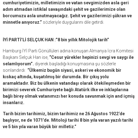
cumhuriyetimizin, milletimizin ve vatan sevgimizden asla geri
adım atmadan istiklal savaşındaki şehit ve gazilerimize olan
borcumuzu asla unutmayacağız. Şehit ve gazilerimizi şükran ve
minnetle anıyoruz.”
sözleriyle duygularını dile getirdi.
İYİ PARTİ’Lİ SELÇUK HAN :”8 bin yıllık Mitolojik tarih”
Hamburg İYİ Parti Gönüllüleri adına konuşan Almanya İcra Komitesi
Başkanı Selçuk Han ise,
“Cesur yürekler hepinizi sevgi ve saygı ile
selamlıyorum”.
diyerek başladığı konuşmasına şu sözlerle
sonlandırdı:
“Ülkemiz bugün siyasi, askeri ve ekonomik bir
kıskaç altında, kuşatılmış bir durumda. Bir çıkış yolu
aramaktadır. Biz bu ülkenin vatandaşı olarak ötekileşmeden bir
birimizi severek Cumhuriyete bağlı Atatürk ilke ve inklaplarına
bağlı birey olmak vatanımızı her konuda savunmak için and içmiş
insanlarız.
Tarih bizim tarihimiz, bizim tarihimiz ne 26 Ağustos 1922’de
başlıyor, ne de 1071’de. Mitoloji tarihi 8 bin yıla varan yazılı tarihi
ve 5 bin yıla varan büyük bir milletiz.”