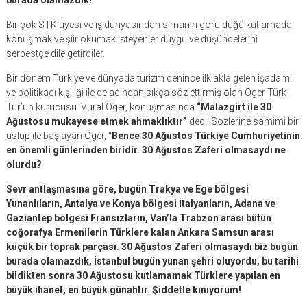
Bir çok STK üyesi ve iş dünyasından simanın görüldüğü kutlamada
konuşmak ve şiir okumak isteyenler duygu ve düşüncelerini
serbestçe dile getirdiler.
Bir dönem Türkiye ve dünyada turizm denince ilk akla gelen işadamı
ve politikacı kişiliği ile de adından sıkça söz ettirmiş olan Öger Türk
Tur’un kurucusu Vural Öger, konuşmasında
“Malazgirt ile 30
Ağustosu mukayese etmek ahmaklıktır”
dedi. Sözlerine samimi bir
uslup ile başlayan Öger, “
Bence 30 Ağustos Türkiye Cumhuriyetinin
en önemli günlerinden biridir. 30 Ağustos Zaferi olmasaydı ne
olurdu?
Sevr antlaşmasına göre, bugün Trakya ve Ege bölgesi
Yunanlıların, Antalya ve Konya bölgesi İtalyanların, Adana ve
Gaziantep bölgesi Fransızların, Van’la Trabzon arası bütün
coğorafya Ermenilerin Türklere kalan Ankara Samsun arası
küçük bir toprak parçası. 30 Ağustos Zaferi olmasaydı biz bugün
burada olamazdık, İstanbul bugün yunan şehri oluyordu, bu tarihi
bildikten sonra 30 Ağustosu kutlamamak Türklere yapılan en
büyük ihanet, en büyük günahtır. Şiddetle kınıyorum!