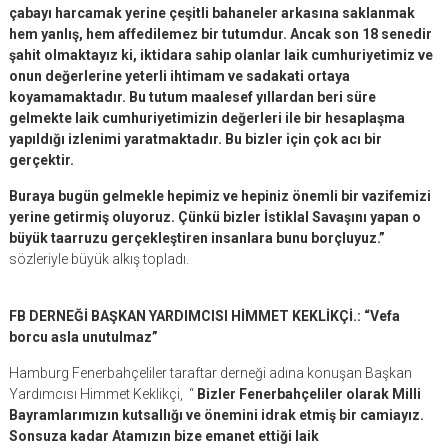
çabayı harcamak yerine çeşitli bahaneler arkasına saklanmak
hem yanlış, hem affedilemez bir tutumdur. Ancak son 18 senedir
şahit olmaktayız ki, iktidara sahip olanlar laik cumhuriyetimiz ve
onun değerlerine yeterli ihtimam ve sadakati ortaya
koyamamaktadır. Bu tutum maalesef yıllardan beri süre
gelmekte laik cumhuriyetimizin değerleri ile bir hesaplaşma
yapıldığı izlenimi yaratmaktadır. Bu bizler için çok acı bir
gerçektir.
Buraya bugün gelmekle hepimiz ve hepiniz önemli bir vazifemizi
yerine getirmiş oluyoruz. Çünkü bizler İstiklal Savaşını yapan o
büyük taarruzu gerçekleştiren insanlara bunu borçluyuz.”
sözleriyle büyük alkış topladı.
FB DERNEĞİ BAŞKAN YARDIMCISI HİMMET KEKLİKÇİ.: “Vefa
borcu asla unutulmaz”
Hamburg Fenerbahçeliler taraftar derneği adına konuşan Başkan
Yardımcısı Himmet Keklikçi, “
Bizler Fenerbahçeliler olarak Milli
Bayramlarımızın kutsallığı ve önemini idrak etmiş bir camiayız.
Sonsuza kadar Atamızın bize emanet ettiği laik