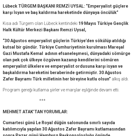
Lübeck TÜRGEM BAŞKANI REMZİ UYSAL: “Emperyalist güçlere
karşı İsyan ve baş kaldırma hareketinde dünyaya öncülük”
Kısa adı Türgem olan Lübeck kentindeki
19 Mayıs Türkiye Gençlik
Halk Kültür Merkezi Başkanı Remzi Uysal,
“30 Ağustos emperyalist güçlerin Türkiye’den sökülüp atıldığı
kutsal bir gündür. Türkiye Cumhuriyetinin kurulması Mareşal
Gazi Mustafa Kemal adının efsaneleşmesi, dünyadaki sömürge
olan pek çok ülkeye özgüven kazanıp kendilerini sömüren
emperyalist ülkelere ve emperyalist ordusuna karşı isyan ve
başkaldırma hareketini beraberinde getirmiştir. 30 Ağustos
Zafer Bayramı Türk milletinin her bireyine kutlu olsun”
alkış aldı.
Program gereği kutlama şiirler ve marşlar eşliğinde devam etti.
***
MEHMET ATAK’TAN YORUMLAR:
Cumartesi günü Le Royal düğün salonunda sınırlı sayıda
katılımcıyla yapılan 30 Ağustos Zafer Bayramı kutlamasından
sonra Pazar günü Hamburg Başkonsolosluğu önünde