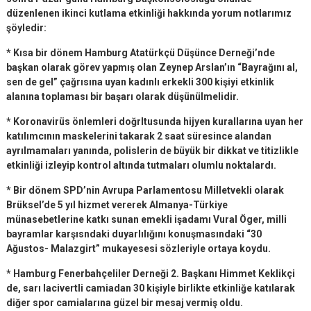
düzenlenen ikinci kutlama etkinliği hakkında yorum notlarımız
şöyledir:
* Kısa bir dönem Hamburg Atatürkçü Düşünce Derneği’nde
başkan olarak görev yapmış olan Zeynep Arslan’ın “Bayrağını al,
sen de gel” çağrısına uyan kadınlı erkekli 300 kişiyi etkinlik
alanına toplaması bir başarı olarak düşünülmelidir.
* Koronavirüs önlemleri doğrltusunda hijyen kurallarına uyan her
katılımcının maskelerini takarak 2 saat süresince alandan
ayrılmamaları yanında, polislerin de büyük bir dikkat ve titizlikle
etkinliği izleyip kontrol altında tutmaları olumlu noktalardı.
* Bir dönem SPD’nin Avrupa Parlamentosu Milletvekli olarak
Brüksel’de 5 yıl hizmet vererek Almanya-Türkiye
münasebetlerine katkı sunan emekli işadamı Vural Öger, milli
bayramlar karşısndaki duyarlılığını konuşmasındaki “30
Ağustos- Malazgirt” mukayesesi sözleriyle ortaya koydu.
* Hamburg Fenerbahçeliler Derneği 2. Başkanı Himmet Keklikçi
de, sarı lacivertli camiadan 30 kişiyle birlikte etkinliğe katılarak
diğer spor camialarına güzel bir mesaj vermiş oldu.