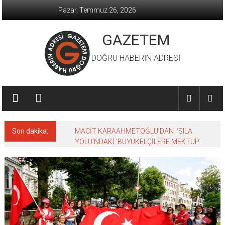
İçeriğe
Pazar, Temmuz 26, 2026
geç
GAZETEM
DOĞRU HABERİN ADRESİ
Son dakika:
MACİT KARAAHMETOĞLU’DAN ‘SILA
YOLU’NDAKİ ’BÜYÜKELÇİLERE MEKTUP