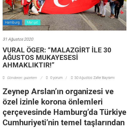
Hamburg
Manşet
31 Ağustos 2020
VURAL ÖGER: “MALAZGİRT İLE 30
AĞUSTOS MUKAYESESİ
AHMAKLIKTIR!”
Gönderen: gazetem
0 yorum
30 Ağustos Zafer Bayramı
Zeynep Arslan’ın organizesi ve
özel izinle korona önlemleri
çerçevesinde Hamburg’da Türkiye
Cumhuriyeti’nin temel taşlarından