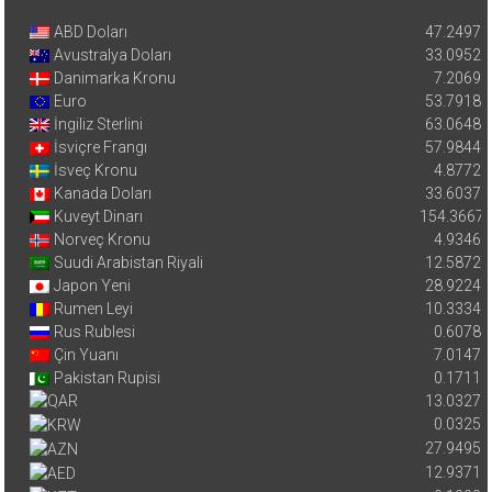
ABD Doları
47.2497
Avustralya Doları
33.0952
Danimarka Kronu
7.2069
Euro
53.7918
İngiliz Sterlini
63.0648
İsviçre Frangı
57.9844
İsveç Kronu
4.8772
Kanada Doları
33.6037
Kuveyt Dinarı
154.3667
Norveç Kronu
4.9346
Suudi Arabistan Riyali
12.5872
Japon Yeni
28.9224
Rumen Leyi
10.3334
Rus Rublesi
0.6078
Çin Yuanı
7.0147
Pakistan Rupisi
0.1711
13.0327
0.0325
27.9495
12.9371