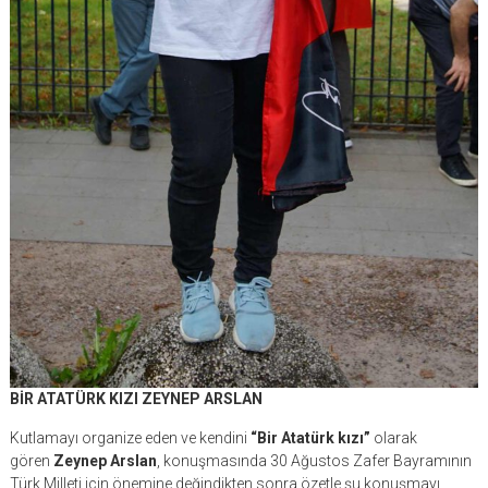
BİR ATATÜRK KIZI ZEYNEP ARSLAN
Kutlamayı organize eden ve kendini
“Bir Atatürk kızı”
olarak
gören
Zeynep Arslan
, konuşmasında 30 Ağustos Zafer Bayramının
Türk Milleti için önemine değindikten sonra özetle şu konuşmayı