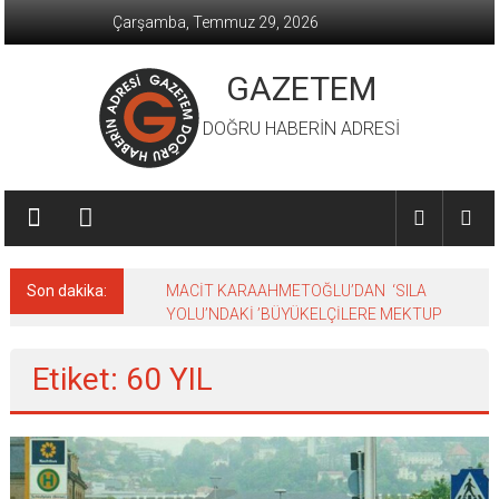
İçeriğe
Çarşamba, Temmuz 29, 2026
geç
GAZETEM
DOĞRU HABERİN ADRESİ
Son dakika:
MACİT KARAAHMETOĞLU’DAN ‘SILA
YOLU’NDAKİ ’BÜYÜKELÇİLERE MEKTUP
Etiket: 60 YIL