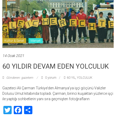
Kültür & Sanat
Manşet
14 Ocak 2021
60 YILDIR DEVAM EDEN YOLCULUK
Gönderen: gazetem
0 yorum
60 YIL
,
YOLCULUK
Gazeteci Ali Çarman Türkiye’den Almanya’ya işçi göçünü Valizler
Dolusu Umut kitabında topladı. Çarman, birinci kuşaktan yüzlerce işçi
ile yaptığı sohbetlerin yanı sıra geçmişten fotoğrafların
Twitter
Facebook
Share