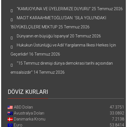
“KAMUOYUNA VE ÜYELERİMİZE DUYURU”
25 Temmuz 2026
MACİT KARAAHMETOĞLU’DAN ‘SILA YOLU’NDAKİ
’BÜYÜKELÇİLERE MEKTUP
25 Temmuz 2026
Dünyanın en büyüğü İspanya!
20 Temmuz 2026
Hukukun Üstünlüğü ve Adil Yargılanma İlkesi Herkes İçin
Geçerlidir!
16 Temmuz 2026
“15 Temmuz direnişi dünya demokrasi tarihi açısından
emsalsizdir”
14 Temmuz 2026
DÖVİZ KURLARI
ABD Doları
47.3751
Avustralya Doları
33.0892
Danimarka Kronu
7.2138
Euro
53.8414