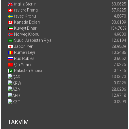
İngiliz Sterlini
63.0625
İsviçre Frangı
57.9225
İsveç Kronu
4.8870
Kanada Doları
33.6109
Kuveyt Dinarı
154.7009
Norveç Kronu
4.9000
Suudi Arabistan Riyali
12.6194
Japon Yeni
28.9839
Rumen Leyi
10.3486
Rus Rublesi
0.6062
Çin Yuanı
7.0375
Pakistan Rupisi
0.1715
13.0673
0.0326
28.0236
12.9718
0.0999
TAKVİM