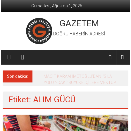
İçeriğe
Cumartesi, Ağustos 1, 2026
geç
GAZETEM
DOĞRU HABERİN ADRESİ
Son dakika:
MACİT KARAAHMETOĞLU’DAN ‘SILA
YOLU’NDAKİ ’BÜYÜKELÇİLERE MEKTUP
Etiket: ALIM GÜCÜ