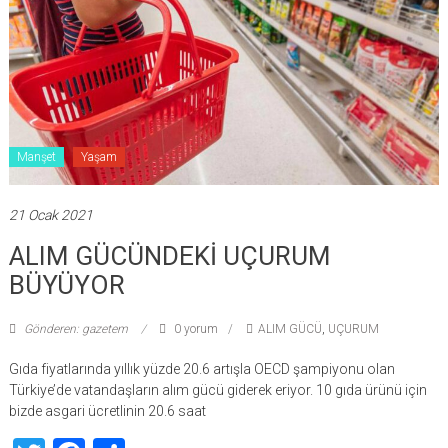
Manşet
Yaşam
21 Ocak 2021
ALIM GÜCÜNDEKİ UÇURUM
BÜYÜYOR
Gönderen: gazetem
0 yorum
ALIM GÜCÜ
,
UÇURUM
Gıda fiyatlarında yıllık yüzde 20.6 artışla OECD şampiyonu olan
Türkiye’de vatandaşların alım gücü giderek eriyor. 10 gıda ürünü için
bizde asgari ücretlinin 20.6 saat