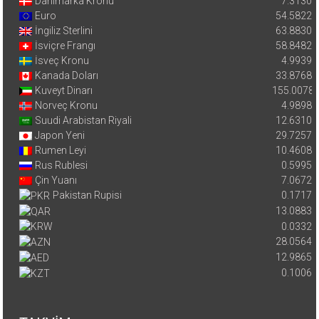
Danimarka Kronu
7.3130
Euro
54.5822
İngiliz Sterlini
63.8830
İsviçre Frangı
58.8482
İsveç Kronu
4.9939
Kanada Doları
33.8768
Kuveyt Dinarı
155.0078
Norveç Kronu
4.9898
Suudi Arabistan Riyali
12.6310
Japon Yeni
29.7257
Rumen Leyi
10.4608
Rus Rublesi
0.5995
Çin Yuanı
7.0672
Pakistan Rupisi
0.1717
13.0883
0.0332
28.0564
12.9865
0.1006