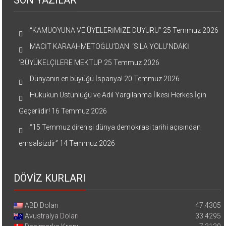
SON YAZILAR
“KAMUOYUNA VE ÜYELERİMİZE DUYURU”
25 Temmuz 2026
MACİT KARAAHMETOĞLU’DAN ‘SILA YOLU’NDAKİ
’BÜYÜKELÇİLERE MEKTUP
25 Temmuz 2026
Dünyanın en büyüğü İspanya!
20 Temmuz 2026
Hukukun Üstünlüğü ve Adil Yargılanma İlkesi Herkes İçin
Geçerlidir!
16 Temmuz 2026
“15 Temmuz direnişi dünya demokrasi tarihi açısından
emsalsizdir”
14 Temmuz 2026
DÖVİZ KURLARI
ABD Doları
47.4305
Avustralya Doları
33.4295