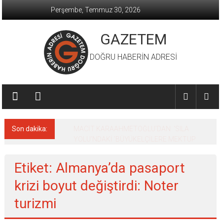
İçeriğe
Perşembe, Temmuz 30, 2026
geç
GAZETEM
DOĞRU HABERİN ADRESİ
Son dakika:
MACİT KARAAHMETOĞLU’DAN ‘SILA
YOLU’NDAKİ ’BÜYÜKELÇİLERE MEKTUP
Etiket: Almanya’da pasaport
krizi boyut değiştirdi: Noter
turizmi