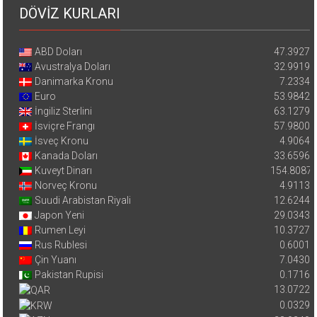
DÖVİZ KURLARI
ABD Doları
47.3927
Avustralya Doları
32.9919
Danimarka Kronu
7.2334
Euro
53.9842
İngiliz Sterlini
63.1279
İsviçre Frangı
57.9800
İsveç Kronu
4.9064
Kanada Doları
33.6596
Kuveyt Dinarı
154.8087
Norveç Kronu
4.9113
Suudi Arabistan Riyali
12.6244
Japon Yeni
29.0343
Rumen Leyi
10.3727
Rus Rublesi
0.6001
Çin Yuanı
7.0430
Pakistan Rupisi
0.1716
13.0722
0.0329