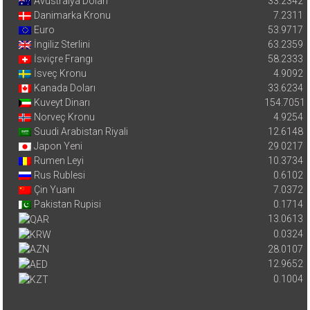
Avustralya Doları
33.2342
Danimarka Kronu
7.2311
Euro
53.9717
İngiliz Sterlini
63.2359
İsviçre Frangı
58.2333
İsveç Kronu
4.9092
Kanada Doları
33.6234
Kuveyt Dinarı
154.7051
Norveç Kronu
4.9254
Suudi Arabistan Riyali
12.6148
Japon Yeni
29.0217
Rumen Leyi
10.3734
Rus Rublesi
0.6102
Çin Yuanı
7.0372
Pakistan Rupisi
0.1714
13.0613
0.0324
28.0107
12.9652
0.1004