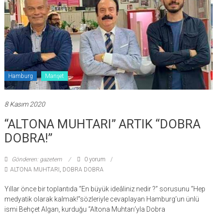
Hamburg
Manşet
8 Kasım 2020
“ALTONA MUHTARI” ARTIK “DOBRA
DOBRA!”
Gönderen: gazetem
0 yorum
ALTONA MUHTARI
,
DOBRA DOBRA
Yıllar önce bir toplantıda “En büyük ideâliniz nedir ?” sorusunu “Hep
medyatik olarak kalmak!”sözleriyle cevaplayan Hamburg’un ünlü
ismi Behçet Algan, kurduğu “Altona Muhtarı’yla Dobra