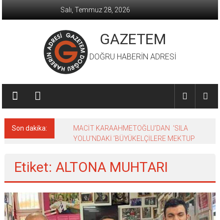
İçeriğe
Salı, Temmuz 28, 2026
geç
GAZETEM
DOĞRU HABERİN ADRESİ
Son dakika:
MACİT KARAAHMETOĞLU’DAN ‘SILA
YOLU’NDAKİ ’BÜYÜKELÇİLERE MEKTUP
Etiket: ALTONA MUHTARI