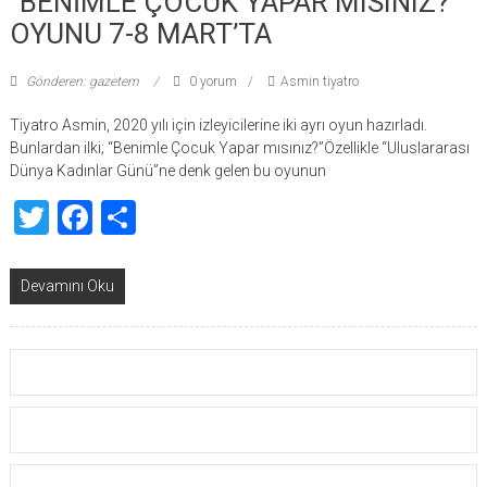
“BENİMLE ÇOCUK YAPAR MISINIZ?”
OYUNU 7-8 MART’TA
Gönderen: gazetem
0 yorum
Asmin tiyatro
Tiyatro Asmin, 2020 yılı için izleyicilerine iki ayrı oyun hazırladı.
Bunlardan ilki; “Benimle Çocuk Yapar mısınız?”Özellikle “Uluslararası
Dünya Kadınlar Günü”ne denk gelen bu oyunun
Twitter
Facebook
Share
Devamını Oku