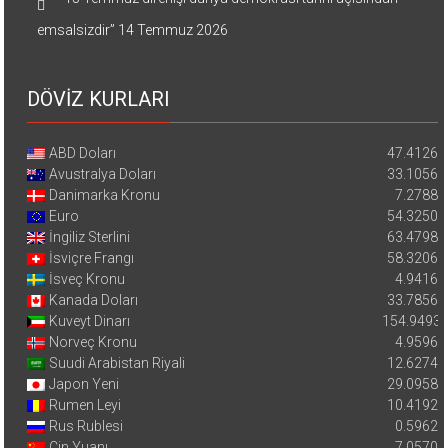
emsalsizdir”
14 Temmuz 2026
DÖVİZ KURLARI
ABD Doları
47.4126
Avustralya Doları
33.1056
Danimarka Kronu
7.2788
Euro
54.3250
İngiliz Sterlini
63.4798
İsviçre Frangı
58.3206
İsveç Kronu
4.9416
Kanada Doları
33.7856
Kuveyt Dinarı
154.9493
Norveç Kronu
4.9596
Suudi Arabistan Riyali
12.6274
Japon Yeni
29.0958
Rumen Leyi
10.4192
Rus Rublesi
0.5962
Çin Yuanı
7.0570