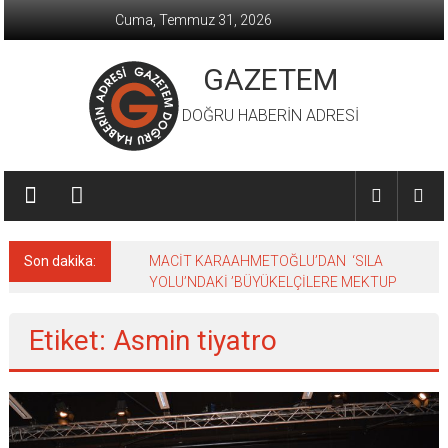
İçeriğe
Cuma, Temmuz 31, 2026
geç
GAZETEM
DOĞRU HABERİN ADRESİ
Son dakika:
MACİT KARAAHMETOĞLU’DAN ‘SILA
YOLU’NDAKİ ’BÜYÜKELÇİLERE MEKTUP
Etiket: Asmin tiyatro