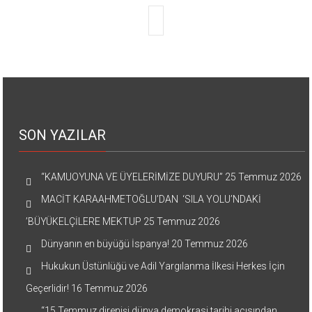
SON YAZILAR
“KAMUOYUNA VE ÜYELERİMİZE DUYURU”
25 Temmuz 2026
MACİT KARAAHMETOĞLU’DAN ‘SILA YOLU’NDAKİ
’BÜYÜKELÇİLERE MEKTUP
25 Temmuz 2026
Dünyanın en büyüğü İspanya!
20 Temmuz 2026
Hukukun Üstünlüğü ve Adil Yargılanma İlkesi Herkes İçin
Geçerlidir!
16 Temmuz 2026
“15 Temmuz direnişi dünya demokrasi tarihi açısından