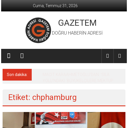
İçeriğe
Cuma, Temmuz 31, 2026
geç
GAZETEM
DOĞRU HABERİN ADRESİ
Son dakika:
MACİT KARAAHMETOĞLU’DAN ‘SILA
YOLU’NDAKİ ’BÜYÜKELÇİLERE MEKTUP
Etiket: chphamburg