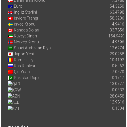
Danimarka Kronu
7.2788
Euro
54.3250
İngiliz Sterlini
63.4798
İsviçre Frangı
58.3206
İsveç Kronu
4.9416
Kanada Doları
33.7856
Kuveyt Dinarı
154.9493
Norveç Kronu
4.9596
Suudi Arabistan Riyali
12.6274
Japon Yeni
29.0958
Rumen Leyi
10.4192
Rus Rublesi
0.5962
Çin Yuanı
7.0570
Pakistan Rupisi
0.1717
13.0777
0.0332
28.0458
12.9816
0.1004