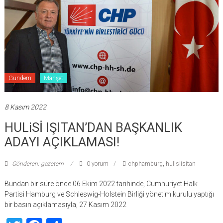
Gündem
Manşet
8 Kasım 2022
HULiSİ IŞITAN’DAN BAŞKANLIK
ADAYI AÇIKLAMASI!
Gönderen: gazetem
0 yorum
chphamburg
,
hulisiisitan
Bundan bir süre önce 06 Ekim 2022 tarihinde, Cumhuriyet Halk
Partisi Hamburg ve Schleswig-Holstein Birliği yönetim kurulu yaptığı
bir basın açıklamasıyla, 27 Kasım 2022