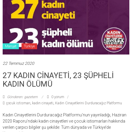
Manşet
Türkiye
22 Temmuz 2020
27 KADIN CİNAYETİ, 23 ŞÜPHELİ
KADIN ÖLÜMÜ
Gönderen: gazetem
0 yorum
çocuk istismarı
,
kadın cinayeti
,
Kadın Cinayetlerini Durduracağız Platformu
Kadın Cinayetlerini Durduracağız Platformu‘nun yayınladığı, Haziran
2020 Raporu’ndaki kadın cinayetleri ve çocuk istismarları hakkında
verilen çarpıcı bilgiler şu şekilde: Tüm dünyada ve Türkiye’de