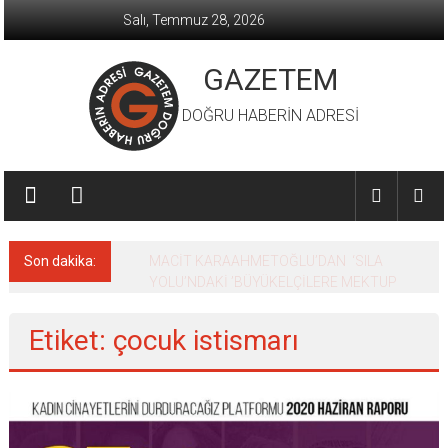
İçeriğe
Salı, Temmuz 28, 2026
geç
GAZETEM
DOĞRU HABERİN ADRESİ
Son dakika:
MACİT KARAAHMETOĞLU’DAN ‘SILA
YOLU’NDAKİ ’BÜYÜKELÇİLERE MEKTUP
Etiket: çocuk istismarı