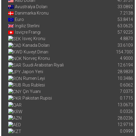
ABD Doları
47.3751
Avustralya Doları
33.0892
Danimarka Kronu
7.2138
Euro
53.8414
İngiliz Sterlini
63.0625
İsviçre Frangı
57.9225
İsveç Kronu
4.8870
Kanada Doları
33.6109
Kuveyt Dinarı
154.7009
Norveç Kronu
4.9000
Suudi Arabistan Riyali
12.6194
Japon Yeni
28.9839
Rumen Leyi
10.3486
Rus Rublesi
0.6062
Çin Yuanı
7.0375
Pakistan Rupisi
0.1715
13.0673
0.0326
28.0236
12.9718
0.0999