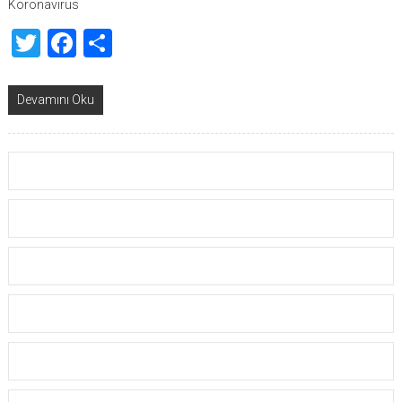
Koronavirüs
Twitter
Facebook
Share
Devamını Oku