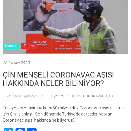
Manşet
Türkiye
26 Kasım 2020
ÇİN MENŞELİ CORONAVAC AŞISI
HAKKINDA NELER BİLINİYOR?
Gönderen: gazetem
0 yorum
ÇİN
,
CORONAVAC AŞISI
Türkiye, koronavirüse karşı 50 milyon doz CoronaVac aşısını almak
için Çin ile anlaştı. Son dönemde Türkiye’de de testleri yapılan
CoronaVac aşısı hakkında ne biliyoruz?