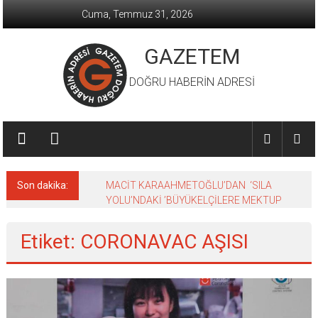
İçeriğe
Cuma, Temmuz 31, 2026
geç
GAZETEM
DOĞRU HABERİN ADRESİ
Son dakika:
MACİT KARAAHMETOĞLU’DAN ‘SILA
YOLU’NDAKİ ’BÜYÜKELÇİLERE MEKTUP
Etiket: CORONAVAC AŞISI