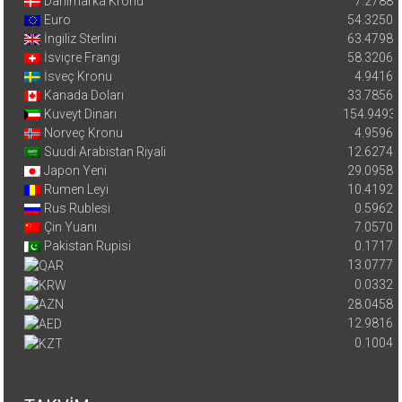
Danimarka Kronu
7.2788
Euro
54.3250
İngiliz Sterlini
63.4798
İsviçre Frangı
58.3206
İsveç Kronu
4.9416
Kanada Doları
33.7856
Kuveyt Dinarı
154.9493
Norveç Kronu
4.9596
Suudi Arabistan Riyali
12.6274
Japon Yeni
29.0958
Rumen Leyi
10.4192
Rus Rublesi
0.5962
Çin Yuanı
7.0570
Pakistan Rupisi
0.1717
13.0777
0.0332
28.0458
12.9816
0.1004