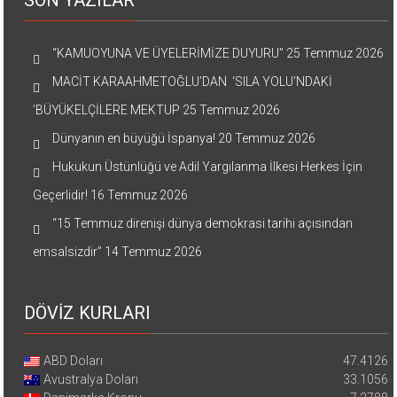
SON YAZILAR
“KAMUOYUNA VE ÜYELERİMİZE DUYURU”
25 Temmuz 2026
MACİT KARAAHMETOĞLU’DAN ‘SILA YOLU’NDAKİ
’BÜYÜKELÇİLERE MEKTUP
25 Temmuz 2026
Dünyanın en büyüğü İspanya!
20 Temmuz 2026
Hukukun Üstünlüğü ve Adil Yargılanma İlkesi Herkes İçin
Geçerlidir!
16 Temmuz 2026
“15 Temmuz direnişi dünya demokrasi tarihi açısından
emsalsizdir”
14 Temmuz 2026
DÖVİZ KURLARI
ABD Doları
47.4126
Avustralya Doları
33.1056