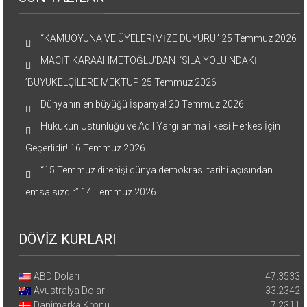
“KAMUOYUNA VE ÜYELERİMİZE DUYURU”
25 Temmuz 2026
MACİT KARAAHMETOĞLU’DAN ‘SILA YOLU’NDAKİ
’BÜYÜKELÇİLERE MEKTUP
25 Temmuz 2026
Dünyanın en büyüğü İspanya!
20 Temmuz 2026
Hukukun Üstünlüğü ve Adil Yargılanma İlkesi Herkes İçin
Geçerlidir!
16 Temmuz 2026
“15 Temmuz direnişi dünya demokrasi tarihi açısından
emsalsizdir”
14 Temmuz 2026
DÖVİZ KURLARI
ABD Doları
47.3533
Avustralya Doları
33.2342
Danimarka Kronu
7.2311