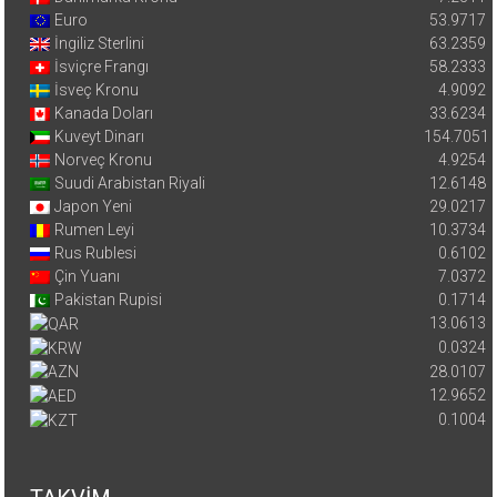
Euro
53.9717
İngiliz Sterlini
63.2359
İsviçre Frangı
58.2333
İsveç Kronu
4.9092
Kanada Doları
33.6234
Kuveyt Dinarı
154.7051
Norveç Kronu
4.9254
Suudi Arabistan Riyali
12.6148
Japon Yeni
29.0217
Rumen Leyi
10.3734
Rus Rublesi
0.6102
Çin Yuanı
7.0372
Pakistan Rupisi
0.1714
13.0613
0.0324
28.0107
12.9652
0.1004