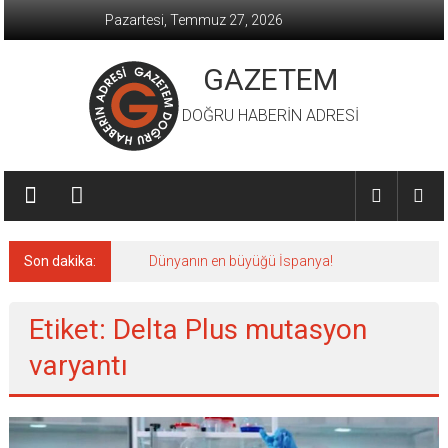
İçeriğe
Pazartesi, Temmuz 27, 2026
geç
GAZETEM
DOĞRU HABERİN ADRESİ
Son dakika:
Dünyanın en büyüğü İspanya!
Etiket: Delta Plus mutasyon
varyantı