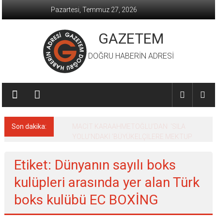
İçeriğe
Pazartesi, Temmuz 27, 2026
geç
GAZETEM
DOĞRU HABERİN ADRESİ
Son dakika:
MACİT KARAAHMETOĞLU’DAN ‘SILA
YOLU’NDAKİ ’BÜYÜKELÇİLERE MEKTUP
Etiket: Dünyanın sayılı boks
kulüpleri arasında yer alan Türk
boks kulübü EC BOXİNG