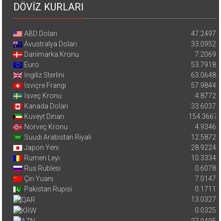
DÖVİZ KURLARI
ABD Doları
47.2497
Avustralya Doları
33.0952
Danimarka Kronu
7.2069
Euro
53.7918
İngiliz Sterlini
63.0648
İsviçre Frangı
57.9844
İsveç Kronu
4.8772
Kanada Doları
33.6037
Kuveyt Dinarı
154.3667
Norveç Kronu
4.9346
Suudi Arabistan Riyali
12.5872
Japon Yeni
28.9224
Rumen Leyi
10.3334
Rus Rublesi
0.6078
Çin Yuanı
7.0147
Pakistan Rupisi
0.1711
13.0327
0.0325
27.9495