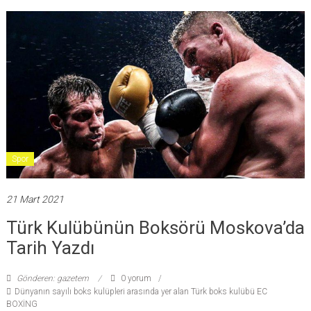
Spor
21 Mart 2021
Türk Kulübünün Boksörü Moskova’da
Tarih Yazdı
Gönderen: gazetem
0 yorum
Dünyanın sayılı boks kulüpleri arasında yer alan Türk boks kulübü EC
BOXİNG