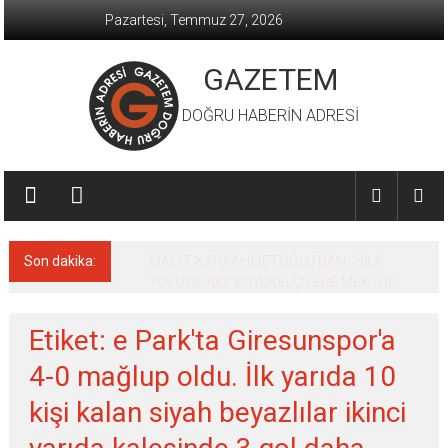
İçeriğe
Pazartesi, Temmuz 27, 2026
geç
GAZETEM
DOĞRU HABERİN ADRESİ
Son dakika:
MACİT KARAAHMETOĞLU’DAN ‘SILA
YOLU’NDAKİ ’BÜYÜKELÇİLERE MEKTUP
Etiket: e Park'ta Giresunspor'a
4-0 mağlup oldu. İlk yarıda 10
kişi kalan siyah beyazlılar ikinci