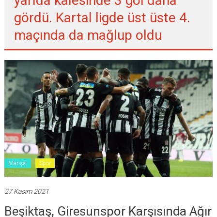
yarıda kalesinde 3 gol daha
gördü. Kartal ligde üst üste 4.
maçında da mağlup oldu
Manşet
Spor
27 Kasım 2021
Beşiktaş, Giresunspor Karşısında Ağır