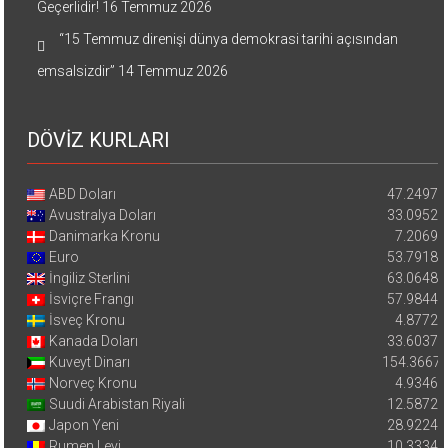
Geçerlidir!
16 Temmuz 2026
“15 Temmuz direnişi dünya demokrasi tarihi açısından
emsalsizdir”
14 Temmuz 2026
DÖVİZ KURLARI
ABD Doları
47.2497
Avustralya Doları
33.0952
Danimarka Kronu
7.2069
Euro
53.7918
İngiliz Sterlini
63.0648
İsviçre Frangı
57.9844
İsveç Kronu
4.8772
Kanada Doları
33.6037
Kuveyt Dinarı
154.3667
Norveç Kronu
4.9346
Suudi Arabistan Riyali
12.5872
Japon Yeni
28.9224
Rumen Leyi
10.3334