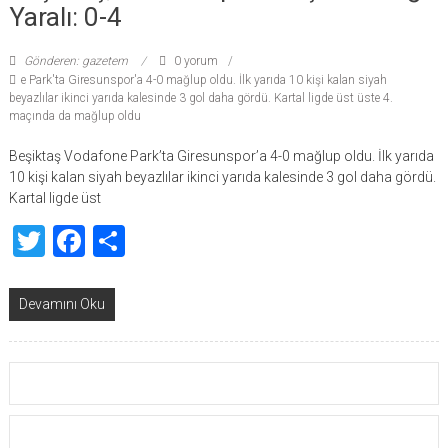
Yaralı: 0-4
Gönderen: gazetem
0 yorum
e Park'ta Giresunspor'a 4-0 mağlup oldu. İlk yarıda 10 kişi kalan siyah
beyazlılar ikinci yarıda kalesinde 3 gol daha gördü. Kartal ligde üst üste 4.
maçında da mağlup oldu
Beşiktaş Vodafone Park’ta Giresunspor’a 4-0 mağlup oldu. İlk yarıda
10 kişi kalan siyah beyazlılar ikinci yarıda kalesinde 3 gol daha gördü.
Kartal ligde üst
Twitter
Facebook
Share
Devamını Oku