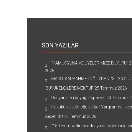
SON YAZILAR
“KAMUOYUNA VE ÜYELERİMİZE DUYURU”
2
2026
MACİT KARAAHMETOĞLU’DAN ‘SILA YOLU
’BÜYÜKELÇİLERE MEKTUP
25 Temmuz 2026
Dünyanın en büyüğü İspanya!
20 Temmuz 2
Hukukun Üstünlüğü ve Adil Yargılanma İlkes
Geçerlidir!
16 Temmuz 2026
“15 Temmuz direnişi dünya demokrasi tarih