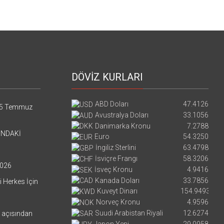
DÖVİZ KURLARI
ABD Doları
47.4126
5 Temmuz
Avustralya Doları
33.1056
Danimarka Kronu
7.2788
’NDAKİ
Euro
54.3250
İngiliz Sterlini
63.4798
İsviçre Frangı
58.3206
026
İsveç Kronu
4.9416
Kanada Doları
33.7856
i Herkes İçin
Kuveyt Dinarı
154.9493
Norveç Kronu
4.9596
Suudi Arabistan Riyali
12.6274
i açısından
Japon Yeni
29.0958