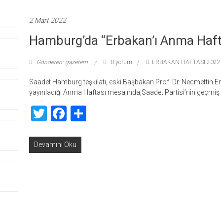
2 Mart 2022
Hamburg’da “Erbakan’ı Anma Haft
Gönderen: gazetem
0 yorum
ERBAKAN HAFTASI 2022
Saadet Hamburg teşkilatı, eski Başbakan Prof. Dr. Necmettin E
yayınladığı Anma Haftası mesajında,Saadet Partisi’nin geçmiş 
Twitter
Facebook
Share
Devamını Oku