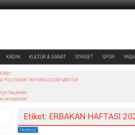
KADIN
KÜLTÜR & SANAT
SİYASET
SPOR
YAŞ
YURU”
A YOLU’NDAKİ ’BÜYÜKELÇİLERE MEKTUP
çin Geçerlidir!
an emsalsizdir”
Etiket: ERBAKAN HAFTASI 20
Hamburg