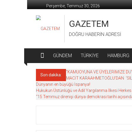
İçeriğe
Perşembe, Temmuz 30, 2026
geç
GAZETEM
DOĞRU HABERİN ADRESİ
GÜNDEM
TÜRKİYE
HAMBURG
“KAMUOYUNA VE ÜYELERİMİZE DU
Son dakika:
MACİT KARAAHMETOĞLU’DAN ‘SIL
Dünyanın en büyüğü İspanya!
Hukukun Üstünlüğü ve Adil Yargılanma İlkesi Herkes İ
“15 Temmuz direnişi dünya demokrasi tarihi açısınd