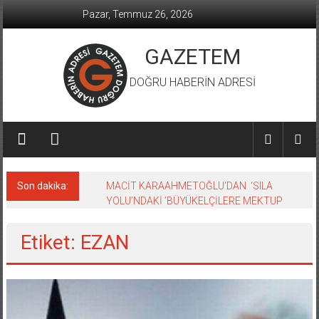
İçeriğe
Pazar, Temmuz 26, 2026
geç
GAZETEM
DOĞRU HABERİN ADRESİ
Son dakika:
MACİT KARAAHMETOĞLU’DAN ‘SILA
YOLU’NDAKİ ’BÜYÜKELÇİLERE MEKTUP
Etiket: EZAN