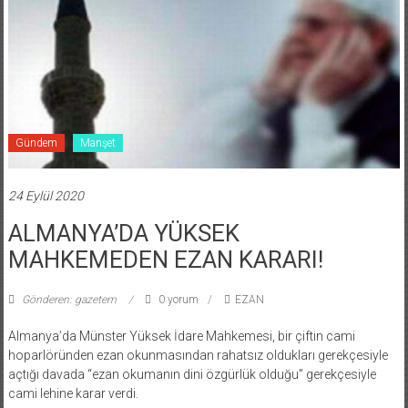
Gündem
Manşet
24 Eylül 2020
ALMANYA’DA YÜKSEK
MAHKEMEDEN EZAN KARARI!
Gönderen: gazetem
0 yorum
EZAN
Almanya’da Münster Yüksek İdare Mahkemesi, bir çiftin cami
hoparlöründen ezan okunmasından rahatsız oldukları gerekçesiyle
açtığı davada “ezan okumanın dini özgürlük olduğu” gerekçesiyle
cami lehine karar verdi.