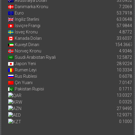
Avustralya Doları
33.0952
Danimarka Kronu
7.2069
Euro
53.7918
İngiliz Sterlini
63.0648
İsviçre Frangı
57.9844
İsveç Kronu
4.8772
Kanada Doları
33.6037
Kuveyt Dinarı
154.3667
Norveç Kronu
4.9346
Suudi Arabistan Riyali
12.5872
Japon Yeni
28.9224
Rumen Leyi
10.3334
Rus Rublesi
0.6078
Çin Yuanı
7.0147
Pakistan Rupisi
0.1711
13.0327
0.0325
27.9495
12.9371
0.1000