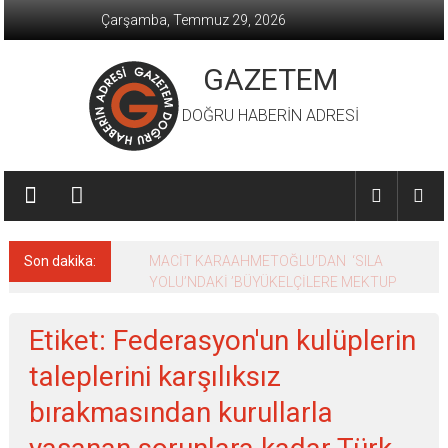
İçeriğe
Çarşamba, Temmuz 29, 2026
geç
GAZETEM
DOĞRU HABERİN ADRESİ
Son dakika:
MACİT KARAAHMETOĞLU’DAN ‘SILA
YOLU’NDAKİ ’BÜYÜKELÇİLERE MEKTUP
Etiket: Federasyon'un kulüplerin
taleplerini karşılıksız
bırakmasından kurullarla