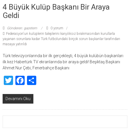
4 Büyük Kulüp Başkanı Bir Araya
Geldi
Gönderen: gazetem
0 yorum
Federasyon'un kulüplerin taleplerini karşılıksız bırakmasından kurullarla
yaşanan sorunlara kadar Türk futbolundaki birçok sorun başkanlar tarafından
masaya yatırıldı
Türk televizyonlarında bir ilk gerçekleşti, 4 büyük kulübün başkanları
ilk kez Habertürk TV ekranlarında bir araya geldi! Beşiktaş Başkanı
Ahmet Nur Çebi, Fenerbahçe Başkanı
Twitter
Facebook
Share
Devamını Oku