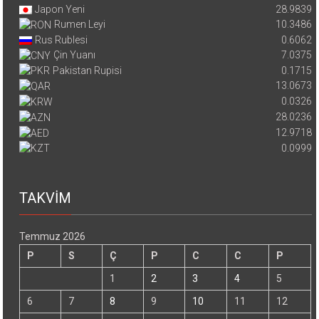
Japon Yeni
28.9839
Rumen Leyi
10.3486
Rus Rublesi
0.6062
Çin Yuanı
7.0375
Pakistan Rupisi
0.1715
13.0673
0.0326
28.0236
12.9718
0.0999
TAKVİM
Temmuz 2026
P
S
Ç
P
C
C
P
1
2
3
4
5
6
7
8
9
10
11
12