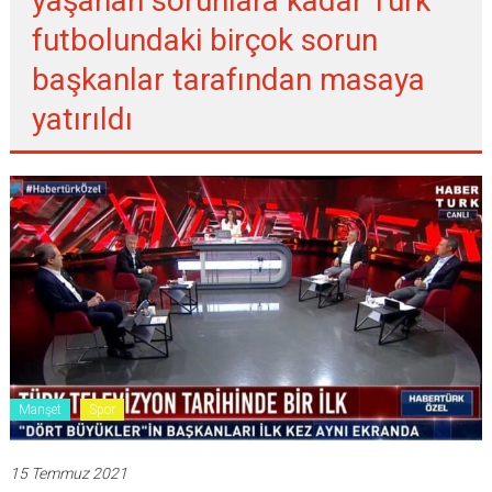
yaşanan sorunlara kadar Türk
futbolundaki birçok sorun
başkanlar tarafından masaya
yatırıldı
Manşet
Spor
15 Temmuz 2021