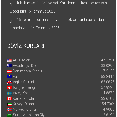
Hukukun Üstünlüğü ve Adil Yargılanma İlkesi Herkes İçin
Geçerlidir!
16 Temmuz 2026
“15 Temmuz direnişi dünya demokrasi tarihi açısından
emsalsizdir”
14 Temmuz 2026
DÖVİZ KURLARI
ABD Doları
47.3751
Avustralya Doları
33.0892
Danimarka Kronu
7.2138
Euro
53.8414
İngiliz Sterlini
63.0625
İsviçre Frangı
57.9225
İsveç Kronu
4.8870
Kanada Doları
33.6109
Kuveyt Dinarı
154.7009
Norveç Kronu
4.9000
Suudi Arabistan Riyali
12.6194