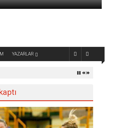
AM
YAZARLAR
 kaptı