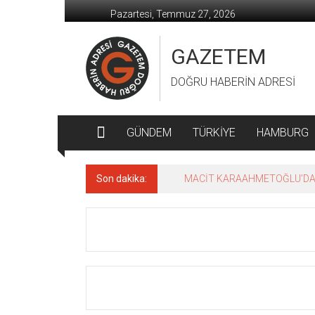
İçeriğe
Pazartesi, Temmuz 27, 2026
geç
GAZETEM
DOĞRU HABERİN ADRESİ
GÜNDEM
TÜRKİYE
HAMBURG
Son dakika:
MACİT KARAAHMETOĞLU’DAN