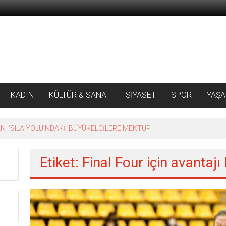
KADIN
KÜLTÜR & SANAT
SİYASET
SPOR
YAŞ
 ‘SILA YOLU’NDAKİ ’BÜYÜKELÇİLERE MEKTUP
Etiket: Final Four için avantajı