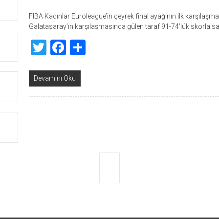
FIBA Kadınlar Euroleague’in çeyrek final ayağının ilk karşılaşm
Galatasaray’ın karşılaşmasında gülen taraf 91-74’lük skorla sarı
Twitter
Facebook
Share
Devamını Oku