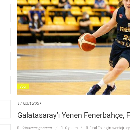
Spor
17 Mart 2021
Galatasaray’ı Yenen Fenerbahçe, Fi
Gönderen: gazetem
0 yorum
Final Four için avantajı kap