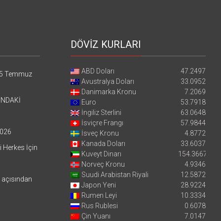
DÖVİZ KURLARI
ABD Doları
47.2497
5 Temmuz
Avustralya Doları
33.0952
Danimarka Kronu
7.2069
’NDAKİ
Euro
53.7918
İngiliz Sterlini
63.0648
İsviçre Frangı
57.9844
026
İsveç Kronu
4.8772
Kanada Doları
33.6037
i Herkes İçin
Kuveyt Dinarı
154.3667
Norveç Kronu
4.9346
Suudi Arabistan Riyali
12.5872
i açısından
Japon Yeni
28.9224
Rumen Leyi
10.3334
Rus Rublesi
0.6078
Çin Yuanı
7.0147