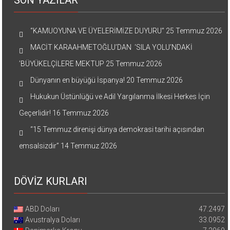
SON YAZILAR
“KAMUOYUNA VE ÜYELERİMİZE DUYURU”
25 Temmuz 2026
MACİT KARAAHMETOĞLU’DAN ‘SILA YOLU’NDAKİ
’BÜYÜKELÇİLERE MEKTUP
25 Temmuz 2026
Dünyanın en büyüğü İspanya!
20 Temmuz 2026
Hukukun Üstünlüğü ve Adil Yargılanma İlkesi Herkes İçin
Geçerlidir!
16 Temmuz 2026
“15 Temmuz direnişi dünya demokrasi tarihi açısından
emsalsizdir”
14 Temmuz 2026
DÖVİZ KURLARI
ABD Doları
47.2497
Avustralya Doları
33.0952