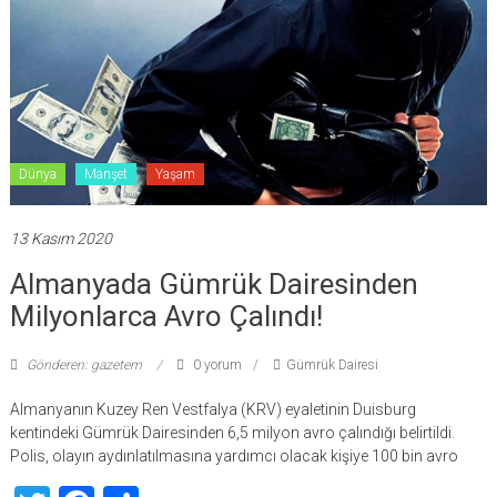
Dünya
Manşet
Yaşam
13 Kasım 2020
Almanyada Gümrük Dairesinden
Milyonlarca Avro Çalındı!
Gönderen: gazetem
0 yorum
Gümrük Dairesi
Almanyanın Kuzey Ren Vestfalya (KRV) eyaletinin Duisburg
kentindeki Gümrük Dairesinden 6,5 milyon avro çalındığı belirtildi.
Polis, olayın aydınlatılmasına yardımcı olacak kişiye 100 bin avro