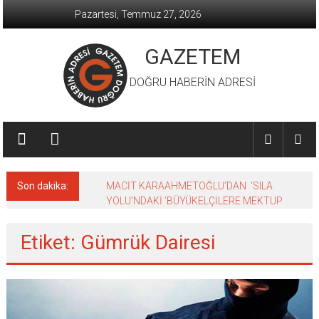
İçeriğe
Pazartesi, Temmuz 27, 2026
geç
GAZETEM
DOĞRU HABERİN ADRESİ
Son dakika:
MACİT KARAAHMETOĞLU’DAN ‘SILA
YOLU’NDAKİ ’BÜYÜKELÇİLERE MEKTUP
Etiket: Gümrük Dairesi