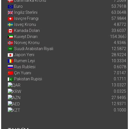
Danimarka Kronu
7.2069
Euro
53.7918
İngiliz Sterlini
63.0648
İsviçre Frangı
57.9844
İsveç Kronu
4.8772
Kanada Doları
33.6037
Kuveyt Dinarı
154.3667
Norveç Kronu
4.9346
Suudi Arabistan Riyali
12.5872
Japon Yeni
28.9224
Rumen Leyi
10.3334
Rus Rublesi
0.6078
Çin Yuanı
7.0147
Pakistan Rupisi
0.1711
13.0327
0.0325
27.9495
12.9371
0.1000