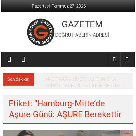
İçeriğe
Pazartesi, Temmuz 27, 2026
geç
GAZETEM
DOĞRU HABERİN ADRESİ
Son dakika:
MACİT KARAAHMETOĞLU’DAN ‘SILA
YOLU’NDAKİ ’BÜYÜKELÇİLERE MEKTUP
Etiket: “Hamburg-Mitte’de
Aşure Günü: AŞURE Berekettir