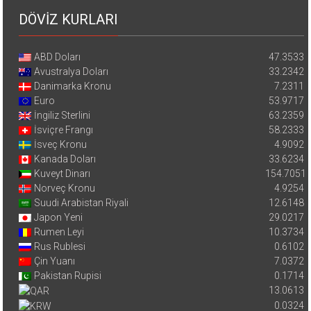
DÖVİZ KURLARI
ABD Doları
47.3533
Avustralya Doları
33.2342
Danimarka Kronu
7.2311
Euro
53.9717
İngiliz Sterlini
63.2359
İsviçre Frangı
58.2333
İsveç Kronu
4.9092
Kanada Doları
33.6234
Kuveyt Dinarı
154.7051
Norveç Kronu
4.9254
Suudi Arabistan Riyali
12.6148
Japon Yeni
29.0217
Rumen Leyi
10.3734
Rus Rublesi
0.6102
Çin Yuanı
7.0372
Pakistan Rupisi
0.1714
13.0613
0.0324