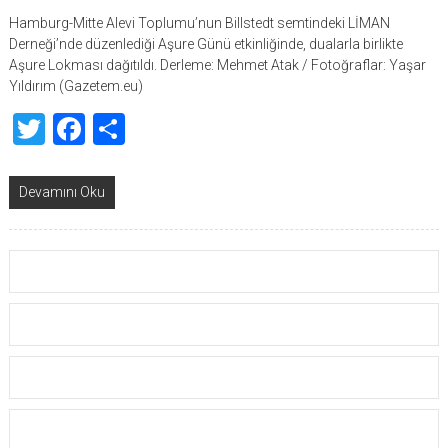
Hamburg-Mitte Alevi Toplumu’nun Billstedt semtindeki LİMAN
Derneği’nde düzenlediği Aşure Günü etkinliğinde, dualarla birlikte
Aşure Lokması dağıtıldı. Derleme: Mehmet Atak / Fotoğraflar: Yaşar
Yıldırım (Gazetem.eu)
Twitter
Facebook
Share
Devamını Oku