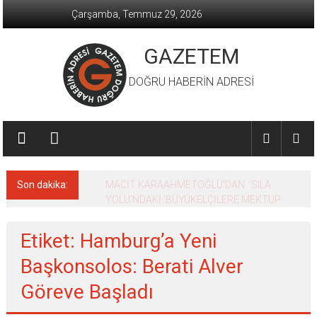
İçeriğe
Çarşamba, Temmuz 29, 2026
geç
GAZETEM
DOĞRU HABERİN ADRESİ
Son dakika:
MACİT KARAAHMETOĞLU’DAN ‘SILA
YOLU’NDAKİ ’BÜYÜKELÇİLERE MEKTUP
Etiket: Hamburg’a Yeni
Başkonsolos: Berati Alver
Göreve Başladı