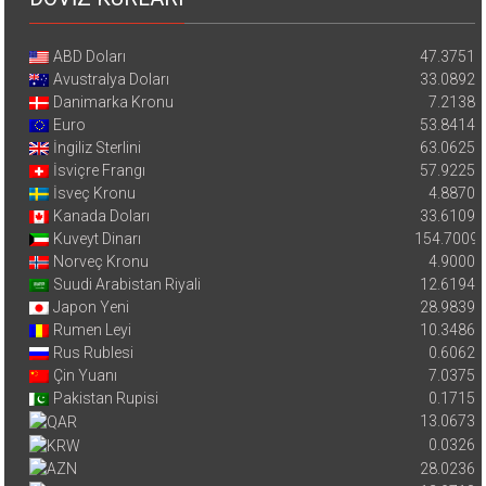
ABD Doları
47.3751
Avustralya Doları
33.0892
Danimarka Kronu
7.2138
Euro
53.8414
İngiliz Sterlini
63.0625
İsviçre Frangı
57.9225
İsveç Kronu
4.8870
Kanada Doları
33.6109
Kuveyt Dinarı
154.7009
Norveç Kronu
4.9000
Suudi Arabistan Riyali
12.6194
Japon Yeni
28.9839
Rumen Leyi
10.3486
Rus Rublesi
0.6062
Çin Yuanı
7.0375
Pakistan Rupisi
0.1715
13.0673
0.0326
28.0236