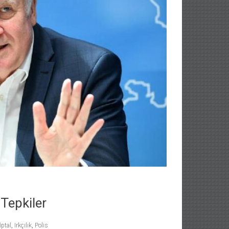
 Tepkiler
İptal
,
Irkçılık
,
Polis