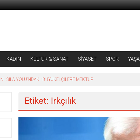
KADIN
KÜLTÜR & SANAT
SİYASET
SPOR
YAŞ
 ‘SILA YOLU’NDAKİ ’BÜYÜKELÇİLERE MEKTUP
Etiket: Irkçılık