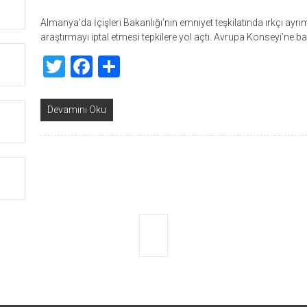
Almanya’da İçişleri Bakanlığı’nın emniyet teşkilatında ırkçı ayr
araştırmayı iptal etmesi tepkilere yol açtı. Avrupa Konseyi’ne b
Twitter
Facebook
Share
Devamını Oku