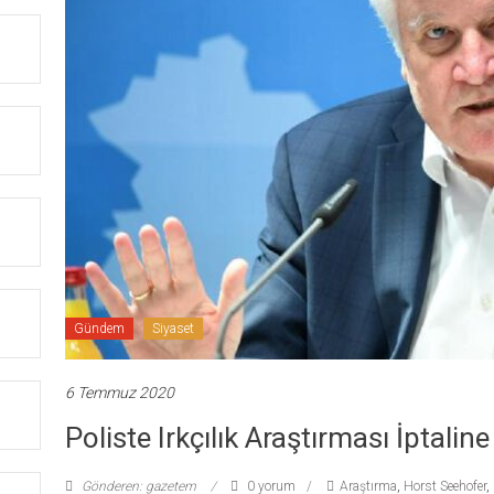
Gündem
Siyaset
6 Temmuz 2020
Poliste Irkçılık Araştırması İptaline
Gönderen: gazetem
0 yorum
Araştırma
,
Horst Seehofer
,