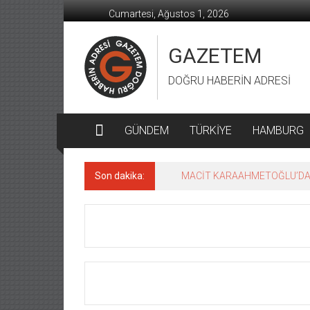
İçeriğe
Cumartesi, Ağustos 1, 2026
geç
GAZETEM
DOĞRU HABERİN ADRESİ
GÜNDEM
TÜRKİYE
HAMBURG
Son dakika:
MACİT KARAAHMETOĞLU’DAN