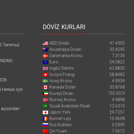
DÖVİZ KURLARI
ABD Doları
47.4305
5 Temmuz
Avustralya Doları
33.4295
Danimarka Kronu
7.3130
’NDAKİ
Euro
54.5822
İngiliz Sterlini
63.8830
İsviçre Frangı
58.8482
026
İsveç Kronu
4.9939
Kanada Doları
33.8768
i Herkes İçin
Kuveyt Dinarı
155.0078
Norveç Kronu
4.9898
Suudi Arabistan Riyali
12.6310
i açısından
Japon Yeni
29.7257
Rumen Leyi
10.4608
Rus Rublesi
0.5995
Çin Yuanı
7.0672